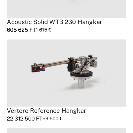
Acoustic Solid WTB 230 Hangkar
605 625
FT
1 615
€
Vertere Reference Hangkar
22 312 500
FT
59 500
€