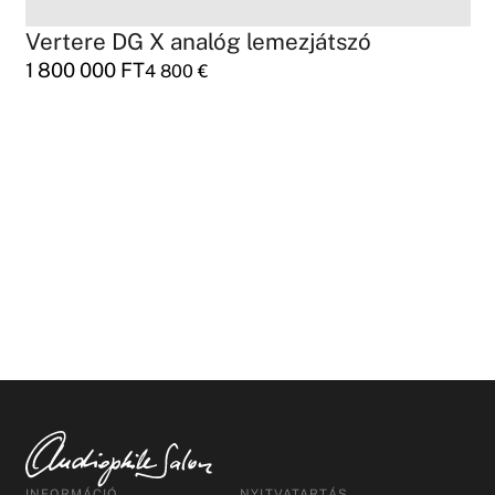
Vertere DG X analóg lemezjátszó
1 800 000
FT
4 800
€
INFORMÁCIÓ
NYITVATARTÁS