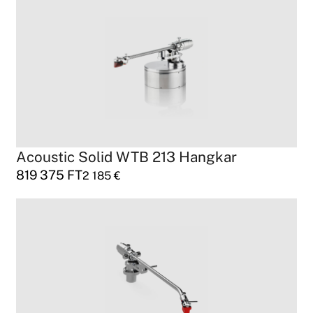
Acoustic Solid WTB 213 Hangkar
819 375
FT
2 185
€