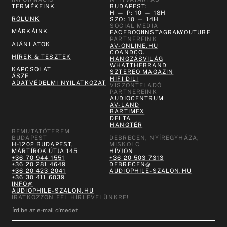
TERMÉKEINK
BUDAPEST:
H — P: 10 — 18H
RÓLUNK
SZO: 10 — 14H
SOCIAL MEDIA
MÁRKÁINK
FACEBOOK
INSTAGRAM
YOUTUBE
PARTNEREINK
AJÁNLATOK
AV-ONLINE.HU
COANDCO.
HÍREK & TESZTEK
HANGZÁSVILÁG
WHATTHEBRAND
KAPCSOLAT
SZTEREO MAGAZIN
ÁSZF
HIFI DILI
ADATVÉDELMI NYILATKOZAT
VISZONTELADÓ
PARTNEREINK
AUDIOCENTRUM
AV-LAND
BARTIMEX
DELTA
HANGTÉR
BEMUTATÓTEREM
BUDAPEST
DEBRECEN, NYÍREGYHÁZA,
H-1202 BUDAPEST,
MISKOLC
MÁRTÍROK ÚTJA 145
HÍVJON
+36 70 944 1551
+36 20 503 7313
+36 20 281 4649
DEBRECEN@
+36 20 423 2041
AUDIOPHILE-SZALON.HU
+36 30 411 6039
INFO@
AUDIOPHILE-SZALON.HU
IRATKOZZON FEL HÍRLEVELÜNKRE!