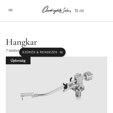
/
/
KEZDŐLAP
TERMÉKEK
HANGKAR
0
Hangkar
7
találat
SZŰRÉS & RENDEZÉS
Újdonság