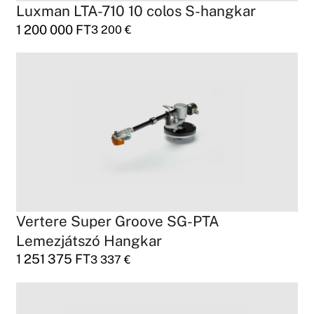
Luxman LTA-710 10 colos S-hangkar
1 200 000
FT
3 200
€
Vertere Super Groove SG-PTA
Lemezjátszó Hangkar
1 251 375
FT
3 337
€