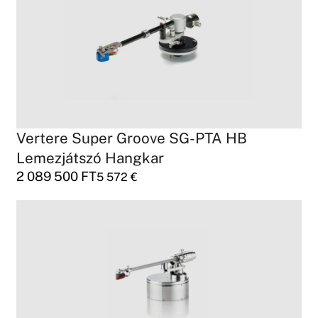
Vertere Super Groove SG-PTA HB
Lemezjátszó Hangkar
2 089 500
FT
5 572
€