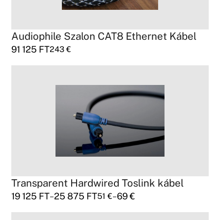
Audiophile Szalon CAT8 Ethernet Kábel
91 125
FT
243
€
Transparent Hardwired Toslink kábel
19 125
FT
25 875
FT
69
€
–
–
51
€