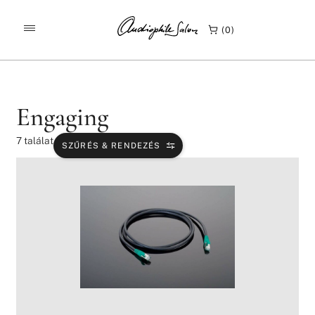
/
/
KEZDŐLAP
TERMÉKEK
ENGAGING
0
Engaging
7
találat
SZŰRÉS & RENDEZÉS