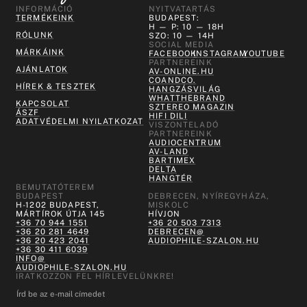
INFORMÁCIÓ
NYITVATARTÁS
TERMÉKEINK
BUDAPEST:
H — P: 10 — 18H
RÓLUNK
SZO: 10 — 14H
SOCIAL MEDIA
MÁRKÁINK
FACEBOOK
INSTAGRAM
YOUTUBE
PARTNEREINK
AJÁNLATOK
AV-ONLINE.HU
COANDCO.
HÍREK & TESZTEK
HANGZÁSVILÁG
WHATTHEBRAND
KAPCSOLAT
SZTEREO MAGAZIN
ÁSZF
HIFI DILI
ADATVÉDELMI NYILATKOZAT
VISZONTELADÓ
PARTNEREINK
AUDIOCENTRUM
AV-LAND
BARTIMEX
DELTA
HANGTÉR
BEMUTATÓTEREM
BUDAPEST
DEBRECEN, NYÍREGYHÁZA,
H-1202 BUDAPEST,
MISKOLC
MÁRTÍROK ÚTJA 145
HÍVJON
+36 70 944 1551
+36 20 503 7313
+36 20 281 4649
DEBRECEN@
+36 20 423 2041
AUDIOPHILE-SZALON.HU
+36 30 411 6039
INFO@
AUDIOPHILE-SZALON.HU
IRATKOZZON FEL HÍRLEVELÜNKRE!