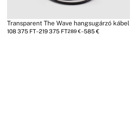
Transparent The Wave hangsugárzó kábel
108 375
FT
219 375
FT
585
€
–
–
289
€