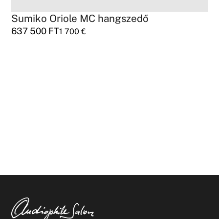
Sumiko Oriole MC hangszedő
637 500
FT
1 700
€