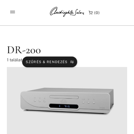
/
/
KEZDŐLAP
TERMÉKEK
DR-200
0
DR-200
1
találat
SZŰRÉS & RENDEZÉS