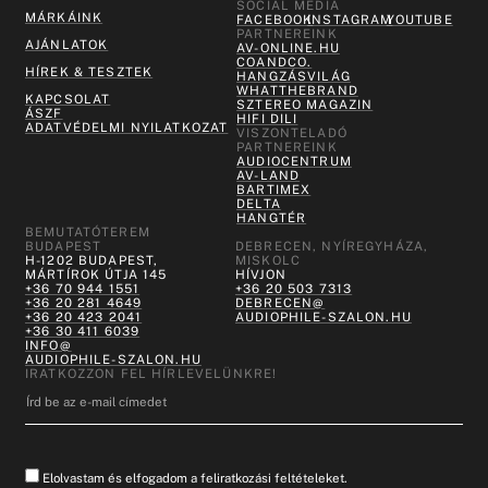
SOCIAL MEDIA
MÁRKÁINK
FACEBOOK
INSTAGRAM
YOUTUBE
PARTNEREINK
AJÁNLATOK
AV-ONLINE.HU
COANDCO.
HÍREK & TESZTEK
HANGZÁSVILÁG
WHATTHEBRAND
KAPCSOLAT
SZTEREO MAGAZIN
ÁSZF
HIFI DILI
ADATVÉDELMI NYILATKOZAT
VISZONTELADÓ
PARTNEREINK
AUDIOCENTRUM
AV-LAND
BARTIMEX
DELTA
HANGTÉR
BEMUTATÓTEREM
BUDAPEST
DEBRECEN, NYÍREGYHÁZA,
H-1202 BUDAPEST,
MISKOLC
MÁRTÍROK ÚTJA 145
HÍVJON
+36 70 944 1551
+36 20 503 7313
+36 20 281 4649
DEBRECEN@
+36 20 423 2041
AUDIOPHILE-SZALON.HU
+36 30 411 6039
INFO@
AUDIOPHILE-SZALON.HU
IRATKOZZON FEL HÍRLEVELÜNKRE!
Elolvastam és elfogadom a feliratkozási feltételeket.