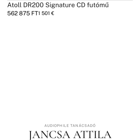
Atoll DR200 Signature CD futómű
562 875
FT
1 501
€
AUDIOPHILE TANÁCSADÓ
JANCSA ATTILA