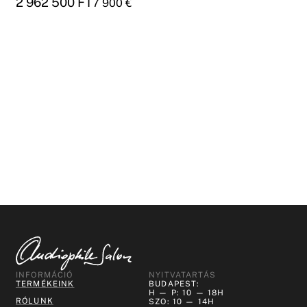
2 962 500
FT
7 900
€
INFORMÁCIÓ
NYITVATARTÁS
TERMÉKEINK
BUDAPEST:
H — P: 10 — 18H
RÓLUNK
SZO: 10 — 14H