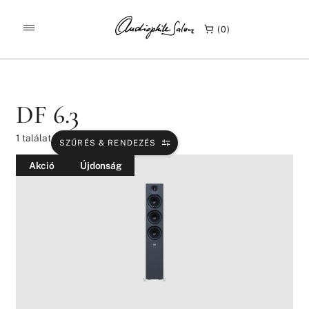
/
/
KEZDŐLAP
TERMÉKEK
DF 6.3
0
DF 6.3
1
találat
SZŰRÉS & RENDEZÉS
Akció
Újdonság