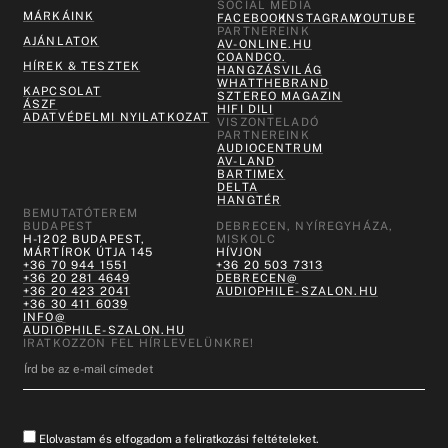
SOCIAL MEDIA
MÁRKÁINK
FACEBOOK
INSTAGRAM
YOUTUBE
PARTNEREINK
AJÁNLATOK
AV-ONLINE.HU
COANDCO.
HÍREK & TESZTEK
HANGZÁSVILÁG
WHATTHEBRAND
KAPCSOLAT
SZTEREO MAGAZIN
ÁSZF
HIFI DILI
ADATVÉDELMI NYILATKOZAT
VISZONTELADÓ
PARTNEREINK
AUDIOCENTRUM
AV-LAND
BARTIMEX
DELTA
HANGTÉR
BEMUTATÓTEREM
BUDAPEST
DEBRECEN, NYÍREGYHÁZA,
H-1202 BUDAPEST,
MISKOLC
MÁRTÍROK ÚTJA 145
HÍVJON
+36 70 944 1551
+36 20 503 7313
+36 20 281 4649
DEBRECEN@
+36 20 423 2041
AUDIOPHILE-SZALON.HU
+36 30 411 6039
INFO@
AUDIOPHILE-SZALON.HU
IRATKOZZON FEL HÍRLEVELÜNKRE!
Elolvastam és elfogadom a feliratkozási feltételeket.