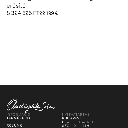
erősítő
8 324 625
FT
22 199
€
INFORMÁCIÓ
NYITVATARTÁS
TERMÉKEINK
BUDAPEST:
H — P: 10 — 18H
RÓLUNK
SZO: 10 — 14H