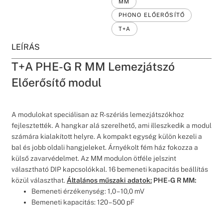
MM
PHONO ELŐERŐSÍTŐ
T+A
LEÍRÁS
T+A PHE-G R MM Lemezjátszó
Előerősítő modul
A modulokat speciálisan az R-szériás lemezjátszókhoz
fejlesztették. A hangkar alá szerelhető, ami illeszkedik a modul
számára kialakított helyre. A kompakt egység külön kezeli a
bal és jobb oldali hangjeleket. Árnyékolt fém ház fokozza a
külső zavarvédelmet. Az MM modulon ötféle jelszint
választható DIP kapcsolókkal. 16 bemeneti kapacitás beállítás
közül választhat.
Általános műszaki adatok:
PHE-G R MM:
Bemeneti érzékenység: 1,0 – 10,0 mV
Bemeneti kapacitás: 120 – 500 pF