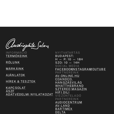
INFORMÁCIÓ
NYITVATARTÁS
TERMÉKEINK
BUDAPEST:
H — P: 10 — 18H
RÓLUNK
SZO: 10 — 14H
SOCIAL MEDIA
MÁRKÁINK
FACEBOOK
INSTAGRAM
YOUTUBE
PARTNEREINK
AJÁNLATOK
AV-ONLINE.HU
COANDCO.
HÍREK & TESZTEK
HANGZÁSVILÁG
WHATTHEBRAND
KAPCSOLAT
SZTEREO MAGAZIN
ÁSZF
HIFI DILI
ADATVÉDELMI NYILATKOZAT
VISZONTELADÓ
PARTNEREINK
AUDIOCENTRUM
AV-LAND
BARTIMEX
DELTA