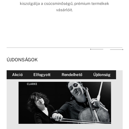
kiszolgálja a csúcsminőségű, prémium termékek
vásárlóit.
ÚJDONSÁGOK
Akció
Elfogyott
Rendelhető
Újdonság