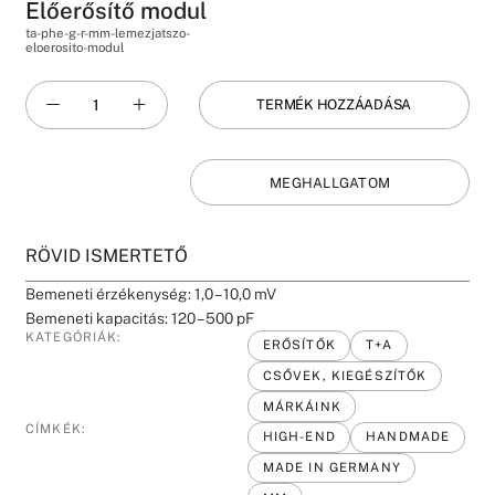
Előerősítő modul
ta-phe-g-r-mm-lemezjatszo-
eloerosito-modul
TERMÉK HOZZÁADÁSA
MEGHALLGATOM
RÖVID ISMERTETŐ
Bemeneti érzékenység: 1,0 – 10,0 mV
Bemeneti kapacitás: 120 – 500 pF
KATEGÓRIÁK:
ERŐSÍTŐK
T+A
CSŐVEK, KIEGÉSZÍTŐK
MÁRKÁINK
CÍMKÉK:
HIGH-END
HANDMADE
MADE IN GERMANY