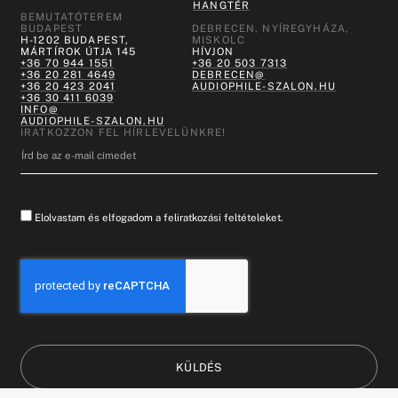
HANGTÉR
BEMUTATÓTEREM
BUDAPEST
DEBRECEN, NYÍREGYHÁZA,
H-1202 BUDAPEST,
MISKOLC
MÁRTÍROK ÚTJA 145
HÍVJON
+36 70 944 1551
+36 20 503 7313
+36 20 281 4649
DEBRECEN@
+36 20 423 2041
AUDIOPHILE-SZALON.HU
+36 30 411 6039
INFO@
AUDIOPHILE-SZALON.HU
IRATKOZZON FEL HÍRLEVELÜNKRE!
Elolvastam és elfogadom a feliratkozási feltételeket.
KÜLDÉS