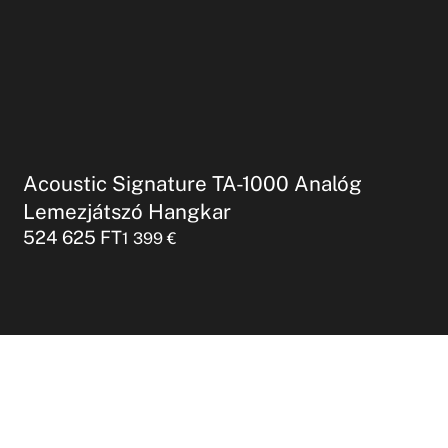
Acoustic Signature TA-1000 Analóg
Lemezjátszó Hangkar
524 625
FT
1 399
€