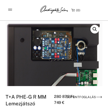
/
/
KEZDŐLAP
TERMÉKEK
0
T+A PHE-G R MM LEMEZJÁTSZÓ ELŐERŐSÍTŐ MODUL
T+A PHE-G R MM
280 875
Ft
IDŐPONTFOGLALÁS
749
€
Lemezjátszó