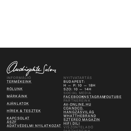
INFORMÁCIÓ
NYITVATARTÁS
TERMÉKEINK
BUDAPEST:
H — P: 10 — 18H
RÓLUNK
SZO: 10 — 14H
SOCIAL MEDIA
MÁRKÁINK
FACEBOOK
INSTAGRAM
YOUTUBE
PARTNEREINK
AJÁNLATOK
AV-ONLINE.HU
COANDCO.
HÍREK & TESZTEK
HANGZÁSVILÁG
WHATTHEBRAND
KAPCSOLAT
SZTEREO MAGAZIN
ÁSZF
HIFI DILI
ADATVÉDELMI NYILATKOZAT
VISZONTELADÓ
PARTNEREINK