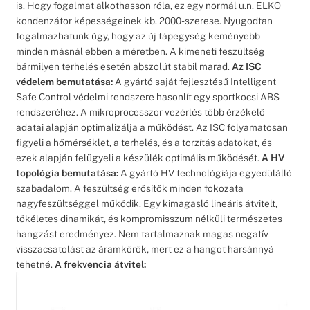
is. Hogy fogalmat alkothasson róla, ez egy normál u.n. ELKO
kondenzátor képességeinek kb. 2000-szerese. Nyugodtan
fogalmazhatunk úgy, hogy az új tápegység keményebb
minden másnál ebben a méretben. A kimeneti feszültség
bármilyen terhelés esetén abszolút stabil marad.
Az ISC
védelem bemutatása:
A gyártó saját fejlesztésű Intelligent
Safe Control védelmi rendszere hasonlít egy sportkocsi ABS
rendszeréhez. A mikroprocesszor vezérlés több érzékelő
adatai alapján optimalizálja a működést. Az ISC folyamatosan
figyeli a hőmérséklet, a terhelés, és a torzítás adatokat, és
ezek alapján felügyeli a készülék optimális működését.
A HV
topológia bemutatása:
A gyártó HV technológiája egyedülálló
szabadalom. A feszültség erősítők minden fokozata
nagyfeszültséggel működik. Egy kimagasló lineáris átvitelt,
tökéletes dinamikát, és kompromisszum nélküli természetes
hangzást eredményez. Nem tartalmaznak magas negatív
visszacsatolást az áramkörök, mert ez a hangot harsánnyá
tehetné.
A frekvencia átvitel: