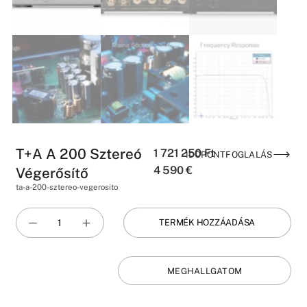
T+A A 200 Sztereó
1 721 250
Ft
IDŐPONTFOGLALÁS
4 590
€
Végerősítő
ta-a-200-sztereo-vegerosito
TERMÉK HOZZÁADÁSA
MEGHALLGATOM