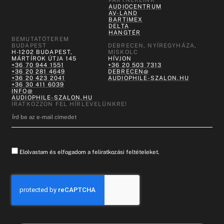
AUDIOCENTRUM
AV-LAND
BARTIMEX
DELTA
HANGTÉR
BEMUTATÓTEREM
BUDAPEST
DEBRECEN, NYÍREGYHÁZA,
H-1202 BUDAPEST,
MISKOLC
MÁRTÍROK ÚTJA 145
HÍVJON
+36 70 944 1551
+36 20 503 7313
+36 20 281 4649
DEBRECEN@
+36 20 423 2041
AUDIOPHILE-SZALON.HU
+36 30 411 6039
INFO@
AUDIOPHILE-SZALON.HU
IRATKOZZON FEL HÍRLEVELÜNKRE!
Elolvastam és elfogadom a feliratkozási feltételeket.