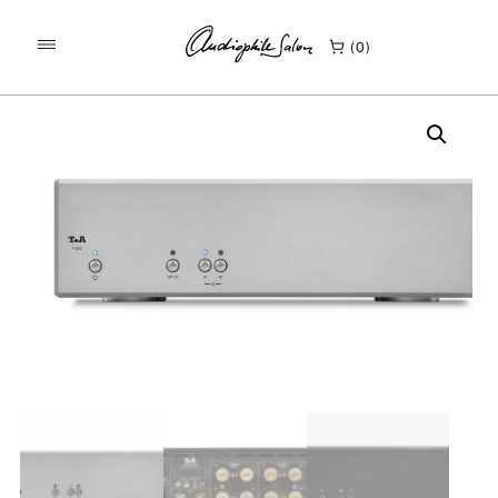
/
/
KEZDŐLAP
TERMÉKEK
0
T+A A 200 SZTEREÓ VÉGERŐSÍTŐ