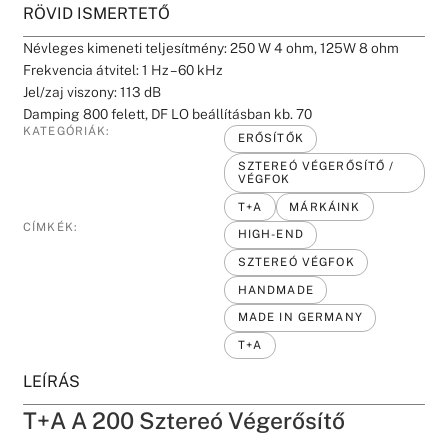
RÖVID ISMERTETŐ
Névleges kimeneti teljesítmény: 250 W 4 ohm, 125W 8 ohm
Frekvencia átvitel: 1 Hz – 60 kHz
Jel/zaj viszony: 113 dB
Damping 800 felett, DF LO beállításban kb. 70
KATEGÓRIÁK:
ERŐSÍTŐK
SZTEREÓ VÉGERŐSÍTŐ /
VÉGFOK
T+A
MÁRKÁINK
CÍMKÉK:
HIGH-END
SZTEREÓ VÉGFOK
HANDMADE
MADE IN GERMANY
T+A
LEÍRÁS
T+A A 200 Sztereó Végerősítő