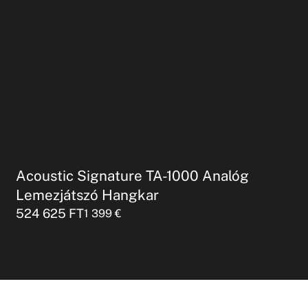
Acoustic Signature TA-1000 Analóg
Lemezjátszó Hangkar
524 625
FT
1 399
€