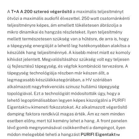
A
T+A A 200 sztereó végerősítő
a maximális teljesítményt
ötvözi a maximális audiofil élvezettel. 250 watt csatornánkénti
teljesítményre képes, ám emellett tökéletesen ábrázolja a
mikro dinamikai és hangzás részleteket. Ilyen teljesítmény
mellett természetesen szükség van a hűtésre, de arra is, hogy
a tápegység energiáját a lehető leg hatékonyabban alakítsa a
készülék hang teljesítménnyé. A kisebb méret miatt ez komoly
kihívást jelentett. Megvalósításához szükség volt egy teljesen
új fejlesztésű tápegység, és végfok kombináció tervezésre. A
tápegység technológiája részben már készen állt, a
legmagasabb készülékkategóriában, a HV szériában
alkalmazott nagyfrekvenciás szinusz hullámú tápegység
topológiával. Ezt a technológiát módosították úgy, hogy a
lehető legoptimálisabban legyen képes kiszolgálni a PURIFI
Eigentakt™ kimeneti fokozatokat. Az alkalmazott végerősítő
damping faktora rendkívül magas érték. Ám ez nem minden
esetben előny, mert túl kemény lehet a hang. A front panelen
lévő gomb megnyomásával csökkentheti a dampingot, ilyen
módon melegebbé teheti a hangzást
PURIFI Eigentakt™