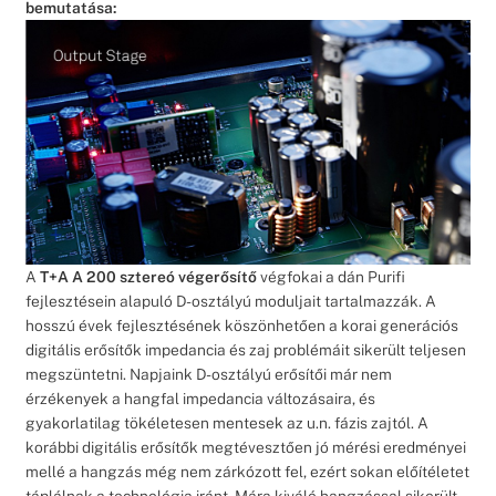
bemutatása:
A
T+A A 200 sztereó végerősítő
végfokai a dán Purifi
fejlesztésein alapuló D-osztályú moduljait tartalmazzák. A
hosszú évek fejlesztésének köszönhetően a korai generációs
digitális erősítők impedancia és zaj problémáit sikerült teljesen
megszüntetni. Napjaink D-osztályú erősítői már nem
érzékenyek a hangfal impedancia változásaira, és
gyakorlatilag tökéletesen mentesek az u.n. fázis zajtól. A
korábbi digitális erősítők megtévesztően jó mérési eredményei
mellé a hangzás még nem zárkózott fel, ezért sokan előítéletet