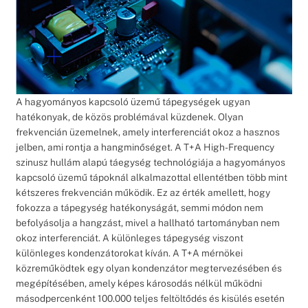
A hagyományos kapcsoló üzemű tápegységek ugyan
hatékonyak, de közös problémával küzdenek. Olyan
frekvencián üzemelnek, amely interferenciát okoz a hasznos
jelben, ami rontja a hangminőséget. A T+A High-Frequency
szinusz hullám alapú táegység technológiája a hagyományos
kapcsoló üzemű tápoknál alkalmazottal ellentétben több mint
kétszeres frekvencián működik. Ez az érték amellett, hogy
fokozza a tápegység hatékonyságát, semmi módon nem
befolyásolja a hangzást, mivel a hallható tartományban nem
okoz interferenciát. A különleges tápegység viszont
különleges kondenzátorokat kíván. A T+A mérnökei
közreműködtek egy olyan kondenzátor megtervezésében és
megépítésében, amely képes károsodás nélkül működni
másodpercenként 100.000 teljes feltöltődés és kisülés esetén