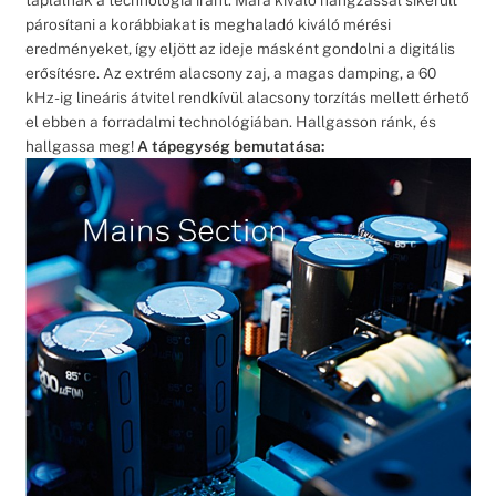
táplálnak a technológia iránt. Mára kiváló hangzással sikerült
párosítani a korábbiakat is meghaladó kiváló mérési
eredményeket, így eljött az ideje másként gondolni a digitális
erősítésre. Az extrém alacsony zaj, a magas damping, a 60
kHz-ig lineáris átvitel rendkívül alacsony torzítás mellett érhető
el ebben a forradalmi technológiában. Hallgasson ránk, és
hallgassa meg!
A tápegység bemutatása: