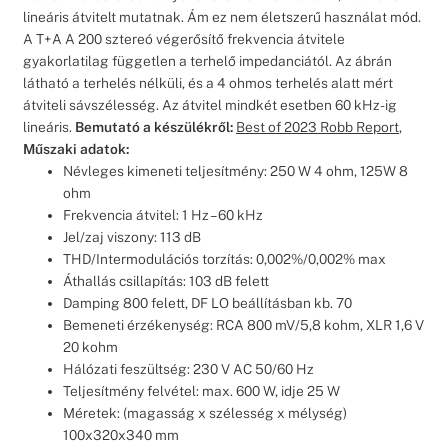
lineáris átvitelt mutatnak. Ám ez nem életszerű használat mód.
A T+A A 200 sztereó végerősítő frekvencia átvitele
gyakorlatilag független a terhelő impedanciától. Az ábrán
látható a terhelés nélküli, és a 4 ohmos terhelés alatt mért
átviteli sávszélesség. Az átvitel mindkét esetben 60 kHz-ig
lineáris.
Bemutató a készülékről:
Best of 2023 Robb Report
,
Műszaki adatok:
Névleges kimeneti teljesítmény: 250 W 4 ohm, 125W 8
ohm
Frekvencia átvitel: 1 Hz – 60 kHz
Jel/zaj viszony: 113 dB
THD/Intermodulációs torzítás: 0,002%/0,002% max
Áthallás csillapítás: 103 dB felett
Damping 800 felett, DF LO beállításban kb. 70
Bemeneti érzékenység: RCA 800 mV/5,8 kohm, XLR 1,6 V
20 kohm
Hálózati feszültség: 230 V AC 50/60 Hz
Teljesítmény felvétel: max. 600 W, idje 25 W
Méretek: (magasság x szélesség x mélység)
100x320x340 mm