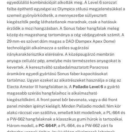
egyedülálló kombinációját alkották meg. A Level 6 sorozat
falba építhető egységei az Olympica stílusú megjelenésükkel a
szemeit gyönyörködtetik, a mennyezetbe süllyesztett
kiegészítők pedig láthatatlanok maradnak, csak a hatásuk
érződik a mozi hangzásban. A Sonus faber hangfalak meleg
közép és magashang tartománya a cég védjegyének számít. A
29 mm-es szövet dóm magas a DAD (Dampex Apex Dome)
technológiát alkalmazza a széles sugárzási
iránykarakterisztika elérésére. A középsugárzó membrán
anyaga cellulóz pép, amelybe más természetes anyagokat is
kevertek. A keresztváltó szabadalmaztatott Paracross
áramköre egyedi gyártású Sonus faber kapacitásokat
tartalmaz. Ugyan ezeket az alkatrészeket használja a cég az
Electa Amator III hangfalában is. A
Palladio Level 6
a gyártó
magasabb szériás hangfalaihoz is alkalmazható
kiegészítőként. A front panel bőr bevonata, vagy a dió front
panel minden igényt kielégít. Minden Palladio modell fém kör
alakú ráccsal van szállítva, emellett két modellnek, a PL-664 és
a PW-662 hangfalaknak a klasszikus gumi húrok is tartozékai.
Három modell, a
PC-664P
, a PL-664, és a PW-662 zárt fa
dobozba vannak építve, így kiválóan alkalmasak lehetnek