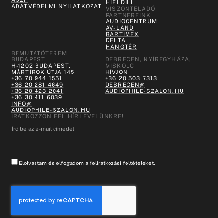
ÁSZF
HIFI DILI
ADATVÉDELMI NYILATKOZAT
VISZONTELADÓ
PARTNEREINK
AUDIOCENTRUM
AV-LAND
BARTIMEX
DELTA
HANGTÉR
BEMUTATÓTEREM
BUDAPEST
DEBRECEN, NYÍREGYHÁZA,
H-1202 BUDAPEST,
MISKOLC
MÁRTÍROK ÚTJA 145
HÍVJON
+36 70 944 1551
+36 20 503 7313
+36 20 281 4649
DEBRECEN@
+36 20 423 2041
AUDIOPHILE-SZALON.HU
+36 30 411 6039
INFO@
AUDIOPHILE-SZALON.HU
IRATKOZZON FEL HÍRLEVELÜNKRE!
Elolvastam és elfogadom a feliratkozási feltételeket.