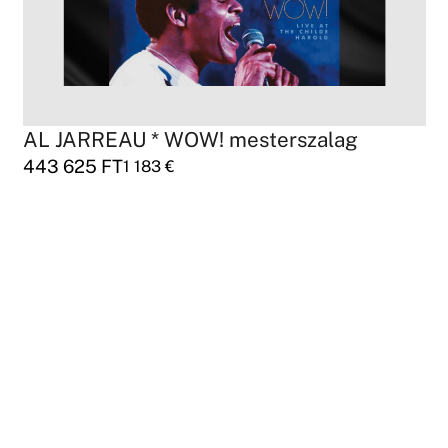
AL JARREAU * WOW! mesterszalag
443 625
FT
1 183
€