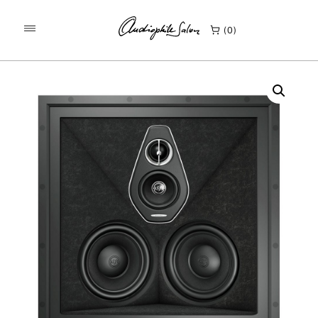
/
/
KEZDŐLAP
TERMÉKEK
0
SONUS FABER PALLADIO PC-664P MENNYEZETBE ÉPÍTHETŐ
HANGSZÓRÓ