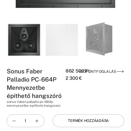
Sonus Faber
862 500
Ft
IDŐPONTFOGLALÁS
2 300
€
Palladio PC-664P
Mennyezetbe
építhető hangszóró
sonus-faber-palladio-pc-664p-
mennyezetbe-epitheto-hangszoro
TERMÉK HOZZÁADÁSA