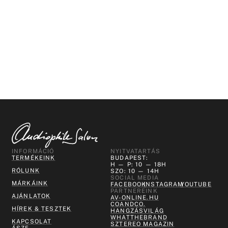
INFORMÁCIÓ
NYITVATARTÁS
TERMÉKEINK
BUDAPEST:
H — P: 10 — 18H
RÓLUNK
SZO: 10 — 14H
SOCIAL MEDIA
MÁRKÁINK
FACEBOOK
INSTAGRAM
YOUTUBE
PARTNEREINK
AJÁNLATOK
AV-ONLINE.HU
COANDCO.
HÍREK & TESZTEK
HANGZÁSVILÁG
WHATTHEBRAND
KAPCSOLAT
SZTEREO MAGAZIN