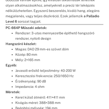
olyan alkalmazásokhoz, amelyeknél a precíz tér leképzés
nélkülözhetetlen. Egyszerű beszerelés, kiváló hang, elegáns
megjelenés, vagy teljes diszkréció. Ezek jellemzik
a Palladio
Level 6
sorozat tagjait.
PC-664P Műszaki adatok:
Rendszer: 3-utas mennyezetbe építhető hangszóró
rendszer, nyitott design
Hangszóró készlet:
Magas: DAD 29 mm-es szövet dóm
Közép: 80 mm
Mély: 2×165 mm
Egyéb:
Javasolt erősítő teljesítmény: 40-200 W
Keresztezési frekvencia: 250/1650 Hz
Érzékenység: 90 dB
Impedancia: 4 ohm
Méretek:
Keret külső átmérő: 411×411 mm
Kivágás méret: 388×388 mm
Beépítési mélység: 194 mm