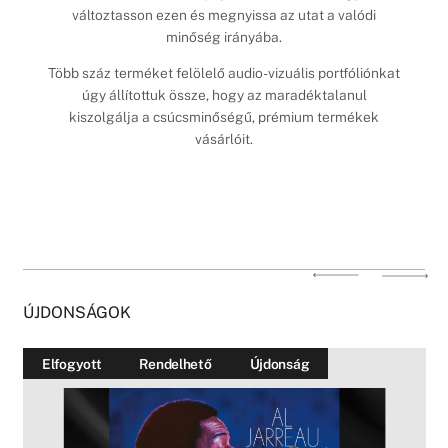
változtasson ezen és megnyissa az utat a valódi
minőség irányába.
Több száz terméket felölelő audio-vizuális portfóliónkat
úgy állítottuk össze, hogy az maradéktalanul
kiszolgálja a csúcsminőségű, prémium termékek
vásárlóit.
ÚJDONSÁGOK
Elfogyott
Rendelhető
Újdonság