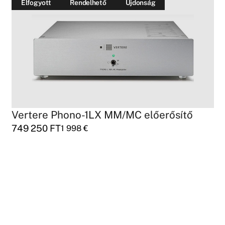
Elfogyott
Rendelhető
Újdonság
Vertere Phono-1LX MM/MC előerősítő
749 250
FT
1 998
€