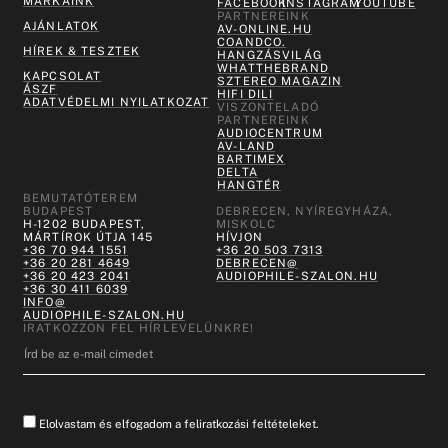
MÁRKÁINK
FACEBOOK
INSTAGRAM
YOUTUBE
PARTNEREINK
AJÁNLATOK
AV-ONLINE.HU
COANDCO.
HÍREK & TESZTEK
HANGZÁSVILÁG
WHATTHEBRAND
KAPCSOLAT
SZTEREO MAGAZIN
ÁSZF
HIFI DILI
ADATVÉDELMI NYILATKOZAT
VISZONTELADÓ
PARTNEREINK
AUDIOCENTRUM
AV-LAND
BARTIMEX
DELTA
HANGTÉR
BEMUTATÓTEREM
BUDAPEST
DEBRECEN, NYÍREGYHÁZA,
H-1202 BUDAPEST,
MISKOLC
MÁRTÍROK ÚTJA 145
HÍVJON
+36 70 944 1551
+36 20 503 7313
+36 20 281 4649
DEBRECEN@
+36 20 423 2041
AUDIOPHILE-SZALON.HU
+36 30 411 6039
INFO@
AUDIOPHILE-SZALON.HU
IRATKOZZON FEL HÍRLEVELÜNKRE!
Elolvastam és elfogadom a feliratkozási feltételeket.