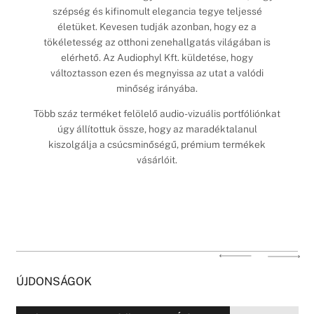
szépség és kifinomult elegancia tegye teljessé
életüket. Kevesen tudják azonban, hogy ez a
tökéletesség az otthoni zenehallgatás világában is
elérhető. Az Audiophyl Kft. küldetése, hogy
változtasson ezen és megnyissa az utat a valódi
minőség irányába.
Több száz terméket felölelő audio-vizuális portfóliónkat
úgy állítottuk össze, hogy az maradéktalanul
kiszolgálja a csúcsminőségű, prémium termékek
vásárlóit.
ÚJDONSÁGOK