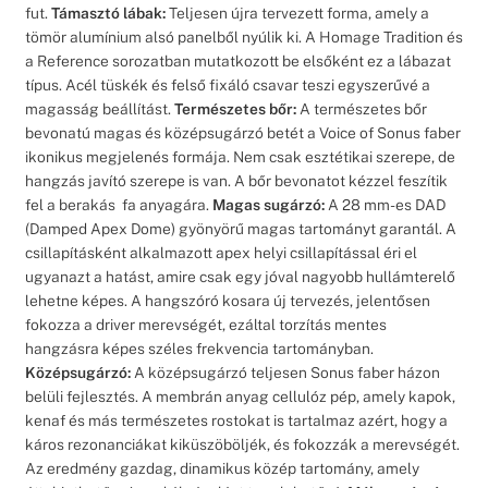
fut.
Támasztó lábak:
Teljesen újra tervezett forma, amely a
tömör alumínium alsó panelből nyúlik ki. A Homage Tradition és
a Reference sorozatban mutatkozott be elsőként ez a lábazat
típus. Acél tüskék és felső fixáló csavar teszi egyszerűvé a
magasság beállítást.
Természetes bőr:
A természetes bőr
bevonatú magas és középsugárzó betét a Voice of Sonus faber
ikonikus megjelenés formája. Nem csak esztétikai szerepe, de
hangzás javító szerepe is van. A bőr bevonatot kézzel feszítik
fel a berakás fa anyagára.
Magas sugárzó:
A 28 mm-es DAD
(Damped Apex Dome) gyönyörű magas tartományt garantál. A
csillapításként alkalmazott apex helyi csillapítással éri el
ugyanazt a hatást, amire csak egy jóval nagyobb hullámterelő
lehetne képes. A hangszóró kosara új tervezés, jelentősen
fokozza a driver merevségét, ezáltal torzítás mentes
hangzásra képes széles frekvencia tartományban.
Középsugárzó:
A középsugárzó teljesen Sonus faber házon
belüli fejlesztés. A membrán anyag cellulóz pép, amely kapok,
kenaf és más természetes rostokat is tartalmaz azért, hogy a
káros rezonanciákat kiküszöböljék, és fokozzák a merevségét.
Az eredmény gazdag, dinamikus közép tartomány, amely