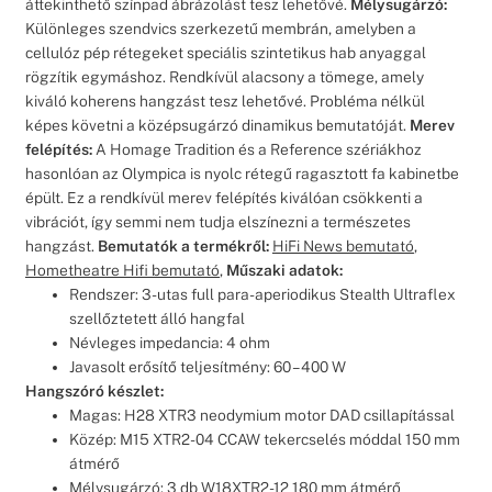
áttekinthető színpad ábrázolást tesz lehetővé.
Mélysugárzó:
Különleges szendvics szerkezetű membrán, amelyben a
cellulóz pép rétegeket speciális szintetikus hab anyaggal
rögzítik egymáshoz. Rendkívül alacsony a tömege, amely
kiváló koherens hangzást tesz lehetővé. Probléma nélkül
képes követni a középsugárzó dinamikus bemutatóját.
Merev
felépítés:
A Homage Tradition és a Reference szériákhoz
hasonlóan az Olympica is nyolc rétegű ragasztott fa kabinetbe
épült. Ez a rendkívül merev felépítés kiválóan csökkenti a
vibrációt, így semmi nem tudja elszínezni a természetes
hangzást.
Bemutatók a termékről:
HiFi News bemutató
,
Hometheatre Hifi bemutató
,
Műszaki adatok:
Rendszer: 3-utas full para-aperiodikus Stealth Ultraflex
szellőztetett álló hangfal
Névleges impedancia: 4 ohm
Javasolt erősítő teljesítmény: 60 – 400 W
Hangszóró készlet:
Magas: H28 XTR3 neodymium motor DAD csillapítással
Közép: M15 XTR2-04 CCAW tekercselés móddal 150 mm
átmérő
Mélysugárzó: 3 db W18XTR2-12 180 mm átmérő