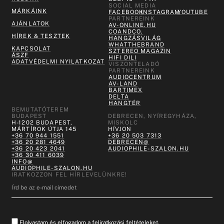
SOCIAL MEDIA
MÁRKÁINK
FACEBOOK
INSTAGRAM
YOUTUBE
PARTNEREINK
AJÁNLATOK
AV-ONLINE.HU
COANDCO.
HÍREK & TESZTEK
HANGZÁSVILÁG
WHATTHEBRAND
KAPCSOLAT
SZTEREO MAGAZIN
ÁSZF
HIFI DILI
ADATVÉDELMI NYILATKOZAT
VISZONTELADÓ
PARTNEREINK
AUDIOCENTRUM
AV-LAND
BARTIMEX
DELTA
HANGTÉR
BEMUTATÓTEREM
BUDAPEST
DEBRECEN, NYÍREGYHÁZA,
H-1202 BUDAPEST,
MISKOLC
MÁRTÍROK ÚTJA 145
HÍVJON
+36 70 944 1551
+36 20 503 7313
+36 20 281 4649
DEBRECEN@
+36 20 423 2041
AUDIOPHILE-SZALON.HU
+36 30 411 6039
INFO@
AUDIOPHILE-SZALON.HU
IRATKOZZON FEL HÍRLEVELÜNKRE!
Elolvastam és elfogadom a feliratkozási feltételeket.