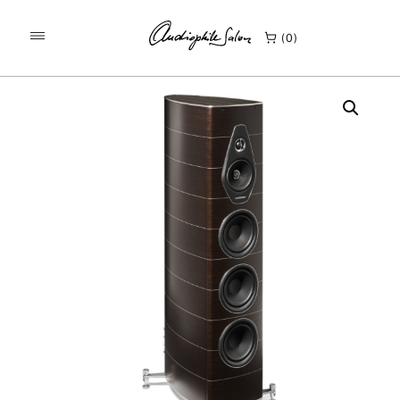
/
/
KEZDŐLAP
TERMÉKEK
0
SONUS FABER OLYMPICA NOVA V HANGFAL