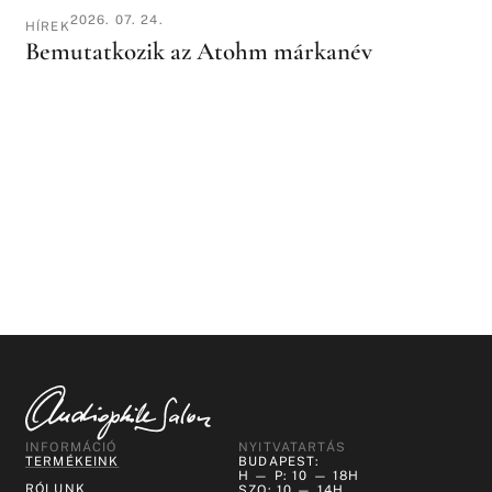
2026. 07. 24.
HÍREK
Bemutatkozik az Atohm márkanév
INFORMÁCIÓ
NYITVATARTÁS
TERMÉKEINK
BUDAPEST:
H — P: 10 — 18H
RÓLUNK
SZO: 10 — 14H