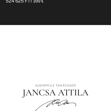
524 625
FT
1 399
€
AUDIOPHILE TANÁCSADÓ
JANCSA ATTILA