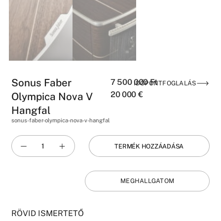
Sonus Faber
7 500 000
Ft
IDŐPONTFOGLALÁS
20 000
€
Olympica Nova V
Hangfal
sonus-faber-olympica-nova-v-hangfal
TERMÉK HOZZÁADÁSA
MEGHALLGATOM
RÖVID ISMERTETŐ