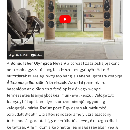
A
Sonus faber Olympica Nova V
a sorozat zászlóshajójaként
nem csak egyszerű hangfal, de szemet gyönyörködtető
bútordarab is. Meleg hívogató hangja zenehallgatásra csábítja.
Általános jellemzők:
A fa részek:
Az oldal panelekhez
hasonlóan az előlap és a fedőlap is dió vagy wengé
természetes faanyagból kézi munkával készül. Válogatott
faanyagból épül, amelynek erezet mintáját egyedileg
válogatják párba.
Reflex port:
Egy darab alumíniumból
extrudált Stealth Ultraflex rendszer amely ultra alacsony
turbulanciát garantál, így elkerülhető a levegő mozgás által
keltett zaj. A fém idom a kabinet teljes magasságában végig