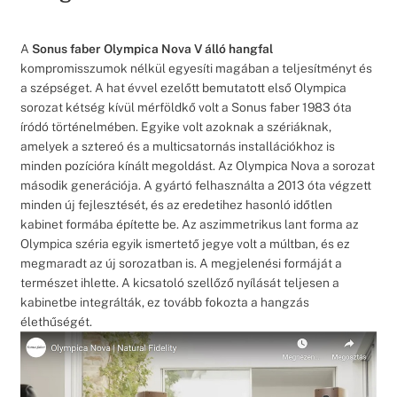
A
Sonus faber Olympica Nova V
álló hangfal
kompromisszumok nélkül egyesíti magában a teljesítményt és
a szépséget. A hat évvel ezelőtt bemutatott első Olympica
sorozat kétség kívül mérföldkő volt a Sonus faber 1983 óta
íródó történelmében. Egyike volt azoknak a szériáknak,
amelyek a sztereó és a multicsatornás installációkhoz is
minden pozícióra kínált megoldást. Az Olympica Nova a sorozat
második generációja. A gyártó felhasználta a 2013 óta végzett
minden új fejlesztését, és az eredetihez hasonló időtlen
kabinet formába építette be. Az aszimmetrikus lant forma az
Olympica széria egyik ismertető jegye volt a múltban, és ez
megmaradt az új sorozatban is. A megjelenési formáját a
természet ihlette. A kicsatoló szellőző nyílását teljesen a
kabinetbe integrálták, ez tovább fokozta a hangzás
élethűségét.