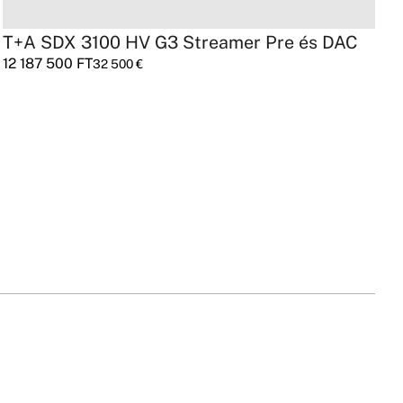
T+A SDX 3100 HV G3 Streamer Pre és DAC
R
12 187 500
FT
6
32 500
€