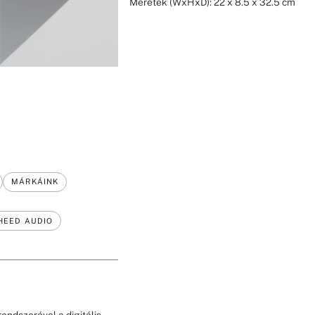
Méretek (WxHxD): 22 x 8.5 x 32.5 cm
MÁRKÁINK
HEED AUDIO
endszerével a digitális