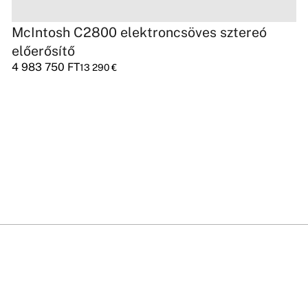
McIntosh C2800 elektroncsöves sztereó
előerősítő
4 983 750
FT
13 290
€