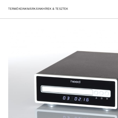
TERMÉKEINK
MÁRKÁINK
HÍREK & TESZTEK
/
/
KEZDŐLAP
TERMÉKEK
HEED AUDIO THESIS DELTA CD FUT