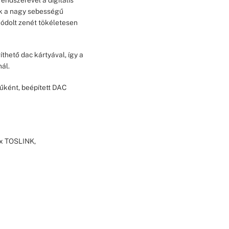
ek a nagy sebességű
ódolt zenét tökéletesen
íthető dac kártyával, így a
nál.
űként, beépített DAC
1x TOSLINK,