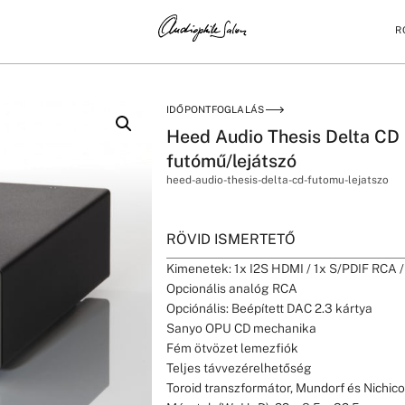
R
ÓMŰ/LEJÁTSZÓ
IDŐPONTFOGLALÁS
Heed Audio Thesis Delta CD
futómű/lejátszó
heed-audio-thesis-delta-cd-futomu-lejatszo
RÖVID ISMERTETŐ
Kimenetek: 1x I2S HDMI / 1x S/PDIF RCA /
Opcionális analóg RCA
Opciónális: Beépített DAC 2.3 kártya
Sanyo OPU CD mechanika
Fém ötvözet lemezfiók
Teljes távvezérelhetőség
Toroid transzformátor, Mundorf és Nichi