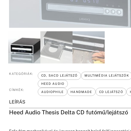
KATEGÓRIÁK:
CD, SACD LEJÁTSZÓ
MULTIMÉDIA LEJÁTSZÓK
HEED AUDIO
CÍMKÉK:
AUDIOPHILE
HANDMADE
CD LEJÁTSZÓ
LEÍRÁS
Heed Audio Thesis Delta CD futómű/lejátszó
Erős fém mechanikával és ügyesen hangolt belső felfüggesztési r