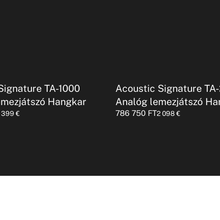
Signature TA-1000
Acoustic Signature TA
emezjátszó Hangkar
Analóg lemezjátszó Ha
786 750
FT
1 399
€
2 098
€