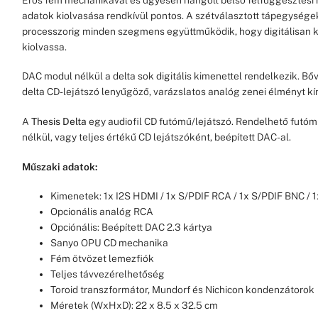
adatok kiolvasása rendkívül pontos.
A szétválasztott tápegység
processzorig minden szegmens együttműködik, hogy digitálisan k
kiolvassa.
DAC modul nélkül a delta sok digitális kimenettel rendelkezik.
Bőv
delta CD-lejátszó lenyűgöző, varázslatos analóg zenei élményt kí
A
Thesis Delta
egy audiofil CD futómű/lejátszó. Rendelhető futóm
nélkül, vagy teljes értékű CD lejátszóként, beépített DAC-al.
Műszaki adatok:
Kimenetek: 1x I2S HDMI / 1x S/PDIF RCA / 1x S/PDIF BNC / 
Opcionális analóg RCA
Opciónális: Beépített DAC 2.3 kártya
Sanyo OPU CD mechanika
Fém ötvözet lemezfiók
Teljes távvezérelhetőség
Toroid transzformátor, Mundorf és Nichicon kondenzátorok
Méretek (WxHxD): 22 x 8.5 x 32.5 cm