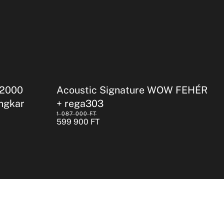
-2000
Acoustic Signature WOW FEHÉR
ngkar
+ rega303
1 087 000
FT
599 900
FT