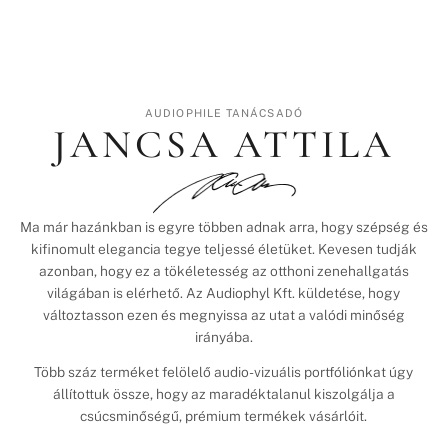
AUDIOPHILE TANÁCSADÓ
JANCSA ATTILA
Ma már hazánkban is egyre többen adnak arra, hogy szépség és
kifinomult elegancia tegye teljessé életüket. Kevesen tudják
azonban, hogy ez a tökéletesség az otthoni zenehallgatás
világában is elérhető. Az Audiophyl Kft. küldetése, hogy
változtasson ezen és megnyissa az utat a valódi minőség
irányába.
Több száz terméket felölelő audio-vizuális portfóliónkat úgy
állítottuk össze, hogy az maradéktalanul kiszolgálja a
csúcsminőségű, prémium termékek vásárlóit.