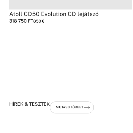
Atoll CD50 Evolution CD lejátszó
318 750
FT
850
€
HÍREK & TESZTEK
MUTASS TÖBBET