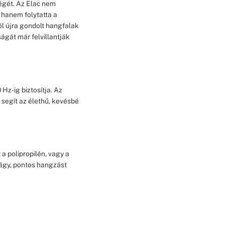
ségét. Az Elac nem
 hanem folytatta a
ól újra gondolt hangfalak
ágát már felvillantják
Hz-ig biztosítja. Az
 segít az élethű, kevésbé
a polipropilén, vagy a
lágy, pontos hangzást