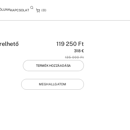
ÓLUNK
KAPCSOLAT
0
relhető
119 250
Ft
318
€
135 000
Ft
TERMÉK HOZZÁADÁSA
MEGHALLGATOM