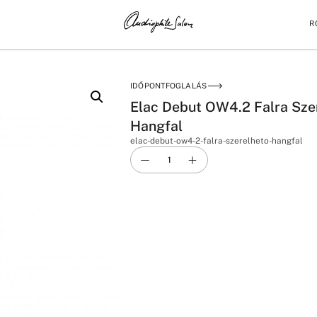
R
HETŐ HANGFAL
IDŐPONTFOGLALÁS
Elac Debut OW4.2 Falra Sze
Hangfal
elac-debut-ow4-2-falra-szerelheto-hangfal