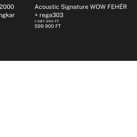
-2000
Acoustic Signature WOW FEHÉR
ngkar
+ rega303
1 087 000
FT
599 900
FT