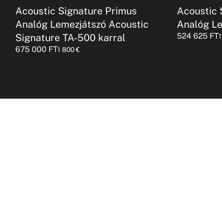
Acoustic Signature Primus
Acoustic 
Analóg Lemezjátszó Acoustic
Analóg L
524 625
FT
Signature TA-500 karral
675 000
FT
1 800
€