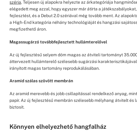
széria
. Teljesen új alapokra helyezte az árkategóriája hangminő
elégedett meg azzal, hogy egyszer már átírta a játékszabályokat,
fejlesztést, és a Debut 2.0 szériával még tovább ment. Az alapokt
a High-End kategória néhány technológiáját és hangzási sajátoss
megfizethető áron.
Magassugárzó továbbfejlesztett hullámterelővel
Az új fejlesztésű selyem dóm magas az átviteli tartományt 35.000 
áttervezett hullámterelő szélesebb sugárzási karakterisztikájával
irányított magas tartomány reprodukálásában.
Aramid szálas szövött membrán
Az aramid merevebb és jobb csillapítással rendelkező anyag, mint 
papír. Az új fejlesztésű membrán szélesebb mélyhang átvitelt és 
biztosít.
Könnyen elhelyezhető hangfalház