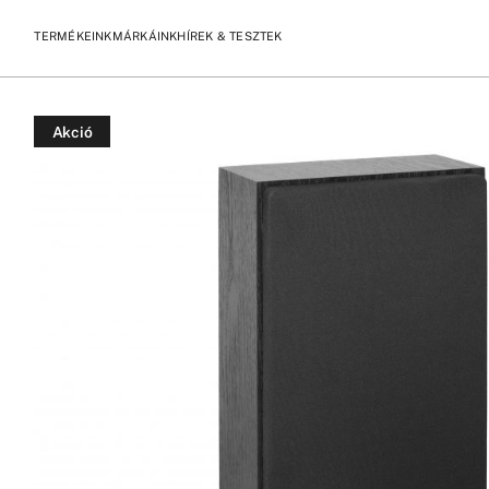
TERMÉKEINK
MÁRKÁINK
HÍREK & TESZTEK
/
/
KEZDŐLAP
TERMÉKEK
ELAC DEBUT OW4.2 FALRA SZEREL
Akció