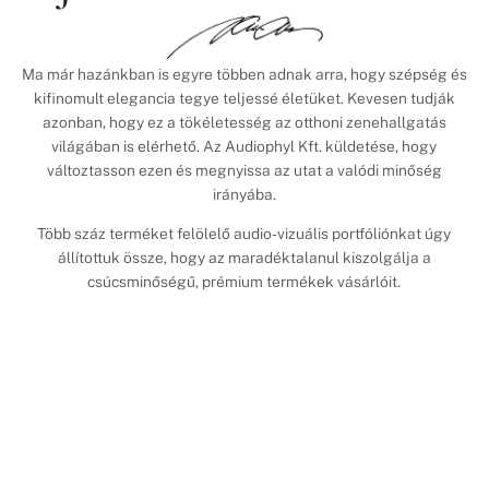
Ma már hazánkban is egyre többen adnak arra, hogy szépség és
kifinomult elegancia tegye teljessé életüket. Kevesen tudják
azonban, hogy ez a tökéletesség az otthoni zenehallgatás
világában is elérhető. Az Audiophyl Kft. küldetése, hogy
változtasson ezen és megnyissa az utat a valódi minőség
irányába.
Több száz terméket felölelő audio-vizuális portfóliónkat úgy
állítottuk össze, hogy az maradéktalanul kiszolgálja a
csúcsminőségű, prémium termékek vásárlóit.