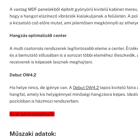
A vastag MDF panelekből épített gyönyörű kivitelű kabinet mere
hogy a hangot elszínező vibrációk kialakuljanak a felületén. A po
a kicsatoló cső előre mutat, ami jelentősen megkönnyíti az elhel
Hangzás optimalizált center
A multi csatornás rendszerek legfontosabb eleme a center. Érzé
és a bemutató stílusában is a sorozat többi eleméhez illeszkedik,
receiverek is képesek lesznek meghajtani.
Debut OW4.2
Ha helye nincs, de igénye van. A
Debut OW4.2
lapos kivitelű falra
hangfal, amely kis helyigénnyel minőségi hangzásra képes. Ideális
pozícióban is házimozi rendszerben.
Az ár párra vonatkozik!
Műszaki adatok: