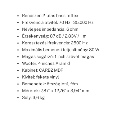
Rendszer: 2-utas bass reflex
Frekvencia átvitel: 70 Hz – 35.000 Hz
Névleges impedancia: 6 ohm
Érzékenység: 87 dB / 2,83V / 1 m
Keresztezési frekvencia: 2500 Hz
Maximális bemeneti teljesítmény: 80 W
Magas sugárzó: 1 inch szövet magas
Woofer: 4 inches Aramid
Kabinet: CARB2 MDF
Kivitel: fekete vinyl
Bemenetek: ötszögletű, fém
Méretek: 7,87” x 12,76” x 3,94” mm
Súly: 3,6 kg