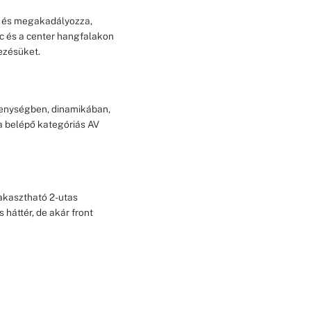
v, és megakadályozza,
lc és a center hangfalakon
yezésüket.
kenységben, dinamikában,
 a belépő kategóriás AV
 akasztható 2-utas
 háttér, de akár front