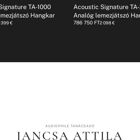
Signature TA-1000
Acoustic Signature TA
emezjátszó Hangkar
Analóg lemezjátszó Ha
786 750
FT
1 399
€
2 098
€
AUDIOPHILE TANÁCSADÓ
JANCSA ATTILA