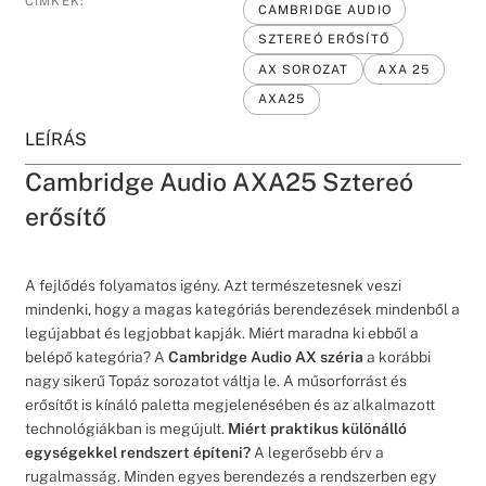
CÍMKÉK:
CAMBRIDGE AUDIO
SZTEREÓ ERŐSÍTŐ
AX SOROZAT
AXA 25
AXA25
LEÍRÁS
Cambridge Audio AXA25 Sztereó
erősítő
A fejlődés folyamatos igény. Azt természetesnek veszi
mindenki, hogy a magas kategóriás berendezések mindenből a
legújabbat és legjobbat kapják. Miért maradna ki ebből a
belépő kategória? A
Cambridge Audio AX széria
a korábbi
nagy sikerű Topáz sorozatot váltja le. A műsorforrást és
erősítőt is kínáló paletta megjelenésében és az alkalmazott
technológiákban is megújult.
Miért praktikus különálló
egységekkel rendszert építeni?
A legerősebb érv a
rugalmasság. Minden egyes berendezés a rendszerben egy