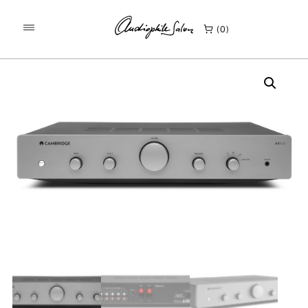
/
/
KEZDŐLAP
TERMÉKEK
0
CAMBRIDGE AUDIO AXA25 SZTEREÓ ERŐSÍTŐ