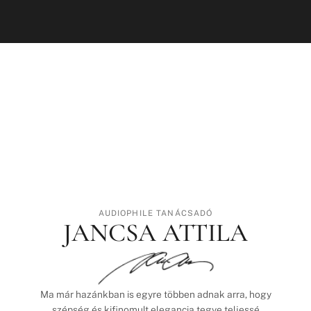
AUDIOPHILE TANÁCSADÓ
JANCSA ATTILA
Ma már hazánkban is egyre többen adnak arra, hogy
szépség és kifinomult elegancia tegye teljessé