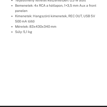
Teljesítmény felvétel készenlétben: 0,5 W alatt
Bemenetek: 4x RCA a hátlapon, 1×3,5 mm Aux a front
panelen
Kimenetek: Hangszóró kimenetek, REC OUT, USB 5V
500 mA töltő
Méretek: 83x430x340 mm
Súly: 5,1 kg