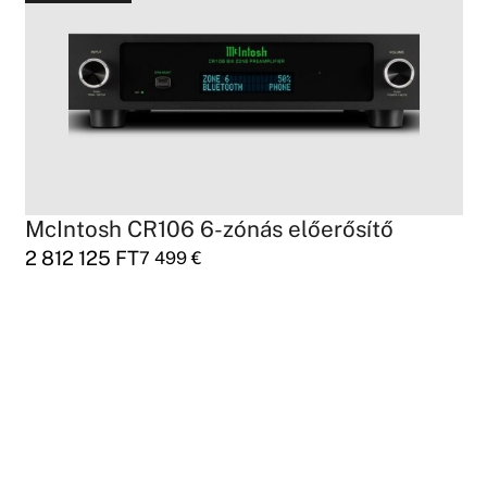
McIntosh CR106 6-zónás előerősítő
2 812 125
FT
7 499
€