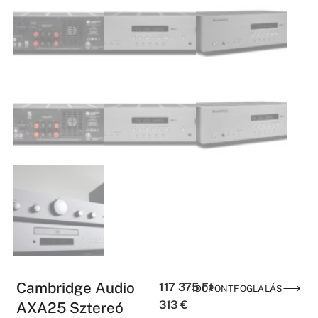
Cambridge Audio
117 375
Ft
IDŐPONTFOGLALÁS
313
€
AXA25 Sztereó