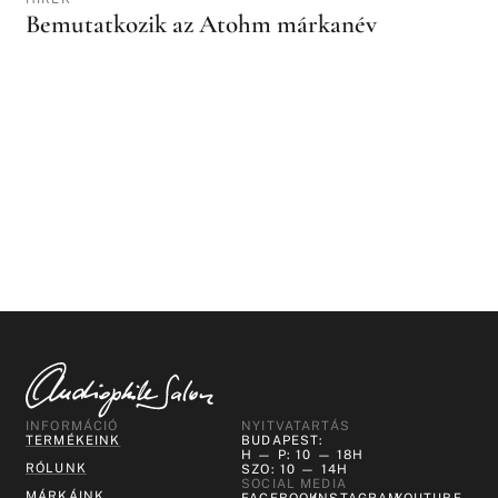
Bemutatkozik az Atohm márkanév
INFORMÁCIÓ
NYITVATARTÁS
TERMÉKEINK
BUDAPEST:
H — P: 10 — 18H
RÓLUNK
SZO: 10 — 14H
SOCIAL MEDIA
MÁRKÁINK
FACEBOOK
INSTAGRAM
YOUTUBE