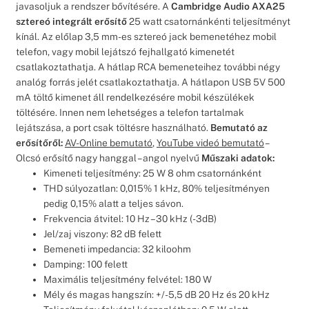
javasoljuk a rendszer bővítésére. A
Cambridge Audio AXA25
sztereó integrált erősítő
25 watt csatornánkénti teljesítményt
kínál. Az előlap 3,5 mm-es sztereó jack bemenetéhez mobil
telefon, vagy mobil lejátszó fejhallgató kimenetét
csatlakoztathatja. A hátlap RCA bemeneteihez további négy
analóg forrás jelét csatlakoztathatja. A hátlapon USB 5V 500
mA töltő kimenet áll rendelkezésére mobil készülékek
töltésére. Innen nem lehetséges a telefon tartalmak
lejátszása, a port csak töltésre használható.
Bemutató az
erősítőről:
AV-Online bemutató
,
YouTube videó bemutató
–
Olcsó erősítő nagy hanggal – angol nyelvű
Műszaki adatok:
Kimeneti teljesítmény: 25 W 8 ohm csatornánként
THD súlyozatlan: 0,015% 1 kHz, 80% teljesítményen
pedig 0,15% alatt a teljes sávon.
Frekvencia átvitel: 10 Hz – 30 kHz (-3dB)
Jel/zaj viszony: 82 dB felett
Bemeneti impedancia: 32 kiloohm
Damping: 100 felett
Maximális teljesítmény felvétel: 180 W
Mély és magas hangszín: +/- 5,5 dB 20 Hz és 20 kHz