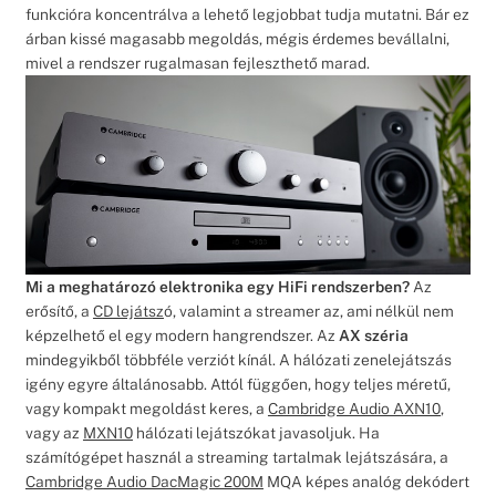
funkcióra koncentrálva a lehető legjobbat tudja mutatni. Bár ez
árban kissé magasabb megoldás, mégis érdemes bevállalni,
mivel a rendszer rugalmasan fejleszthető marad.
Mi a meghatározó elektronika egy HiFi rendszerben?
Az
erősítő, a
CD lejátsz
ó, valamint a streamer az, ami nélkül nem
képzelhető el egy modern hangrendszer. Az
AX széria
mindegyikből többféle verziót kínál. A hálózati zenelejátszás
igény egyre általánosabb. Attól függően, hogy teljes méretű,
vagy kompakt megoldást keres, a
Cambridge Audio AXN10
,
vagy az
MXN10
hálózati lejátszókat javasoljuk. Ha
számítógépet használ a streaming tartalmak lejátszására, a
Cambridge Audio DacMagic 200M
MQA képes analóg dekódert