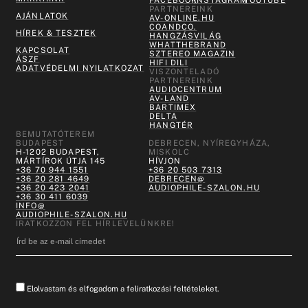
PARTNEREINK
AJÁNLATOK
AV-ONLINE.HU
COANDCO.
HÍREK & TESZTEK
HANGZÁSVILÁG
WHATTHEBRAND
KAPCSOLAT
SZTEREO MAGAZIN
ÁSZF
HIFI DILI
ADATVÉDELMI NYILATKOZAT
VISZONTELADÓ
PARTNEREINK
AUDIOCENTRUM
AV-LAND
BARTIMEX
DELTA
HANGTÉR
BEMUTATÓTEREM
BUDAPEST
DEBRECEN, NYÍREGYHÁZA,
H-1202 BUDAPEST,
MISKOLC
MÁRTÍROK ÚTJA 145
HÍVJON
+36 70 944 1551
+36 20 503 7313
+36 20 281 4649
DEBRECEN@
+36 20 423 2041
AUDIOPHILE-SZALON.HU
+36 30 411 6039
INFO@
AUDIOPHILE-SZALON.HU
IRATKOZZON FEL HÍRLEVELÜNKRE!
Elolvastam és elfogadom a feliratkozási feltételeket.