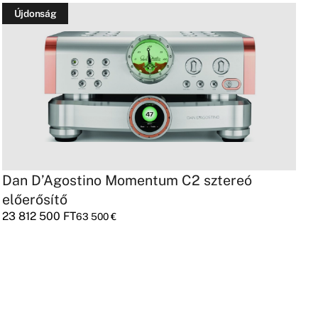
Újdonság
Dan D’Agostino Momentum C2 sztereó
S
3
előerősítő
23 812 500
FT
63 500
€