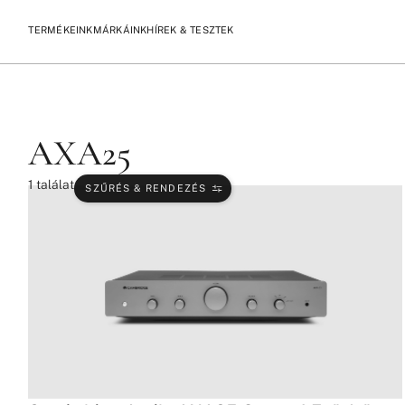
TERMÉKEINK
MÁRKÁINK
HÍREK & TESZTEK
/
/
KEZDŐLAP
TERMÉKEK
AXA25
AXA25
1
találat
SZŰRÉS & RENDEZÉS