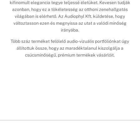
kifinomult elegancia tegye teljessé életüket. Kevesen tudják
azonban, hogy ez a tökéletesség az otthoni zenehallgatás
világában is elérhető. Az Audiophyl Kft. küldetése, hogy
változtasson ezen és megnyissa az utat a valódi minőség
irányába.
Több száz terméket felölelő audio-vizuális portfóliónkat úgy
állítottuk össze, hogy az maradéktalanul kiszolgálja a
csúcsminőségű, prémium termékek vásárlóit.