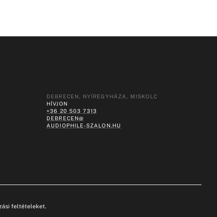
DEBRECEN, NYÍREGYHÁZA, MISKOLC
HÍVJON
+36 20 503 7313
DEBRECEN@
AUDIOPHILE-SZALON.HU
ási feltételeket.