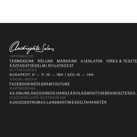
INFORMÁCIÓ
TERMÉKEINK
RÓLUNK
MÁRKÁINK
AJÁNLATOK
HÍREK & TESZT
ÁSZF
ADATVÉDELMI NYILATKOZAT
NYITVATARTÁS
BUDAPEST: H — P: 10 — 18H | SZO 10 — 14H
SOCIAL MEDIA
FACEBOOK
INSTAGRAM
YOUTUBE
PARTNEREINK
AV-ONLINE.HU
COANDCO.
HANGZÁSVILÁG
WHATTHEBRAND
SZTEREO
VISZONTELADÓ PARTNEREINK
AUDIOCENTRUM
AV-LAND
BARTIMEX
DELTA
HANGTÉR