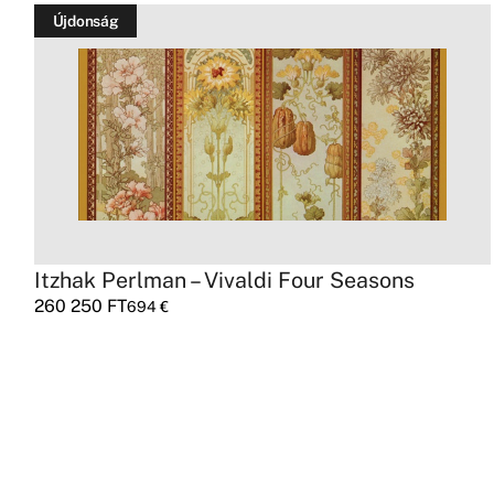
Újdonság
Itzhak Perlman – Vivaldi Four Seasons
260 250
FT
694
€