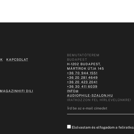
BEMUTATÓTEREM
EK
KAPCSOLAT
BUDAPEST
H-1202 BUDAPEST,
MÁRTÍROK ÚTJA 145
+36 70 944 1551
+36 20 281 4649
+36 20 423 2041
+36 30 411 6039
 MAGAZIN
HIFI DILI
INFO@
AUDIOPHILE-SZALON.HU
IRATKOZZON FEL HÍRLEVELÜNKRE!
Elolvastam és elfogadom a feliratkoz