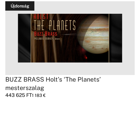
Újdonság
BUZZ BRASS Holt’s ‘The Planets’
mesterszalag
443 625
FT
1 183
€