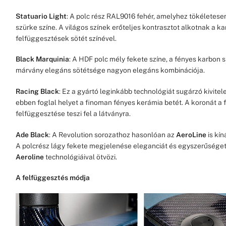
Statuario Light
: A polc rész RAL9016 fehér, amelyhez tökéletese
szürke színe. A világos színek erőteljes kontrasztot alkotnak a k
felfüggesztések sötét színével.
Black Marquinia
: A HDF polc mély fekete színe, a fényes karbon 
márvány elegáns sötétsége nagyon elegáns kombinációja.
Racing Black
: Ez a gyártó leginkább technológiát sugárzó kivitele
ebben foglal helyet a finoman fényes kerámia betét. A koronát a
felfüggesztése teszi fel a látványra.
Ade Black
: A Revolution sorozathoz hasonlóan az
AeroLine
is kín
A polcrész lágy fekete megjelenése eleganciát és egyszerűséget 
Aeroline
technológiáival ötvözi.
A felfüggesztés módja