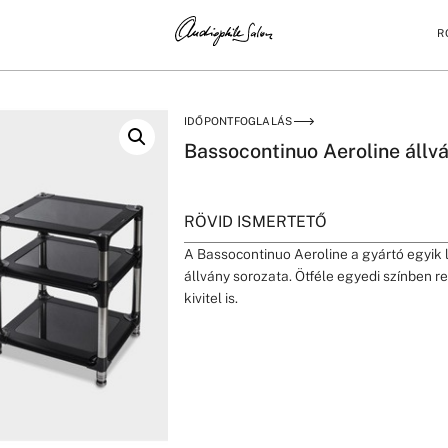
R
NY SOROZAT
IDŐPONTFOGLALÁS
Bassocontinuo Aeroline állv
RÖVID ISMERTETŐ
A Bassocontinuo Aeroline a gyártó egyi
állvány sorozata. Ötféle egyedi színben 
kivitel is.