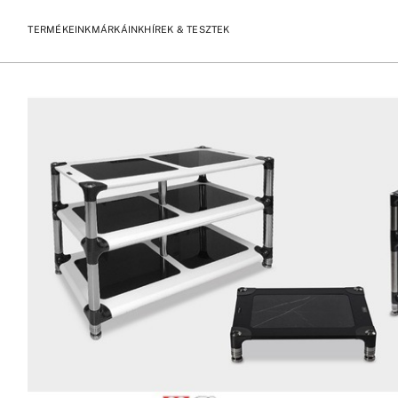
TERMÉKEINK
MÁRKÁINK
HÍREK & TESZTEK
/
/
KEZDŐLAP
TERMÉKEK
BASSOCONTINUO AEROLINE ÁLLVÁ