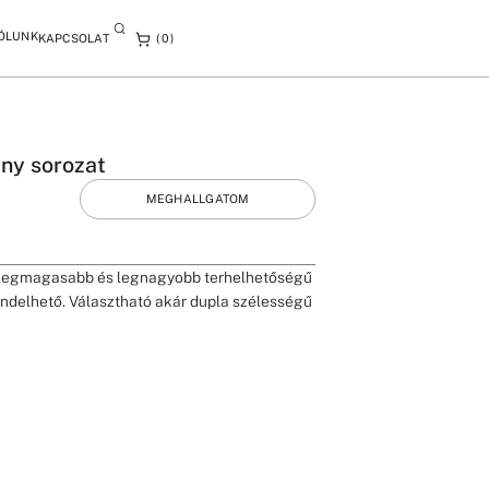
ÓLUNK
KAPCSOLAT
0
ány sorozat
MEGHALLGATOM
k legmagasabb és legnagyobb terhelhetőségű
rendelhető. Választható akár dupla szélességű