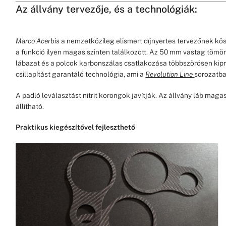
Az állvány tervezője, és a technológiák:
Marco Acerbis
a nemzetközileg elismert díjnyertes tervezőnek kö
a funkció ilyen magas szinten találkozott. Az 50 mm vastag tömö
lábazat és a polcok karbonszálas csatlakozása többszörösen kipr
csillapítást garantáló technológia, ami a
Revolution Line
sorozatba
A padló leválasztást nitrit korongok javítják. Az állvány láb ma
állítható.
Praktikus kiegészítővel fejleszthető