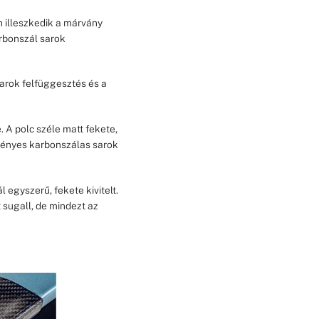
n illeszkedik a márvány
arbonszál sarok
sarok felfüggesztés és a
. A polc széle matt fekete,
 fényes karbonszálas sarok
ál egyszerű, fekete kivitelt.
sugall, de mindezt az