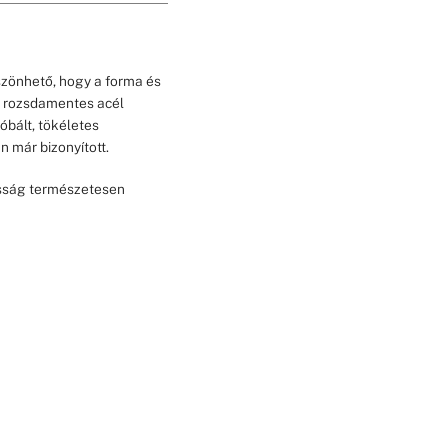
szönhető, hogy a forma és
r rozsdamentes acél
óbált, tökéletes
n már bizonyított.
gasság természetesen