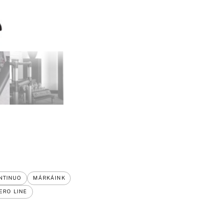
NTINUO
MÁRKÁINK
ERO LINE