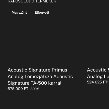
KAPCSOLÓDÓ TERMÉKEK
Megszűnt
Elfogyott
Acoustic Signature Primus
Acoustic 
Analóg Lemezjátszó Acoustic
Analóg L
524 625
FT
Signature TA-500 karral
675 000
FT
1 800
€