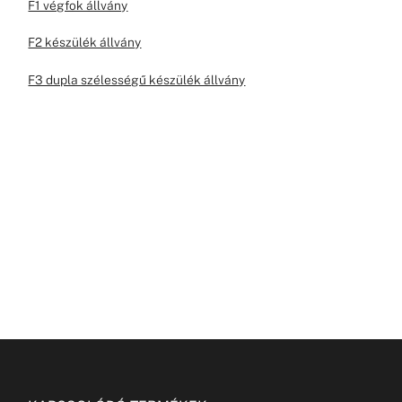
F1 végfok állvány
F2 készülék állvány
F3 dupla szélességű készülék állvány