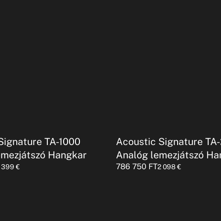
Signature TA-1000
Acoustic Signature TA
emezjátszó Hangkar
Analóg lemezjátszó Ha
786 750
FT
1 399
€
2 098
€