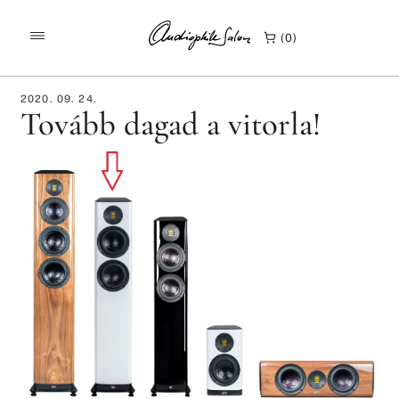
/
/
KEZDŐLAP
HÍREK
TOVÁBB DAGAD A VITORLA!
0
2020. 09. 24.
Tovább dagad a vitorla!