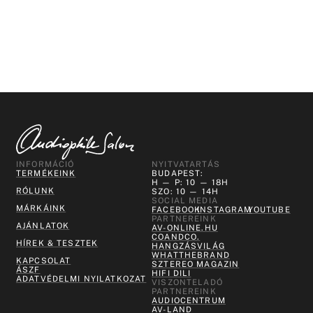
INFORMÁCIÓ
NYITVATARTÁS
TERMÉKEINK
BUDAPEST:
H — P: 10 — 18H
RÓLUNK
SZO: 10 — 14H
SOCIAL MEDIA
MÁRKÁINK
FACEBOOK
INSTAGRAM
YOUTUBE
PARTNEREINK
AJÁNLATOK
AV-ONLINE.HU
COANDCO.
HÍREK & TESZTEK
HANGZÁSVILÁG
WHATTHEBRAND
KAPCSOLAT
SZTEREO MAGAZIN
ÁSZF
HIFI DILI
ADATVÉDELMI NYILATKOZAT
VISZONTELADÓ
PARTNEREINK
AUDIOCENTRUM
AV-LAND