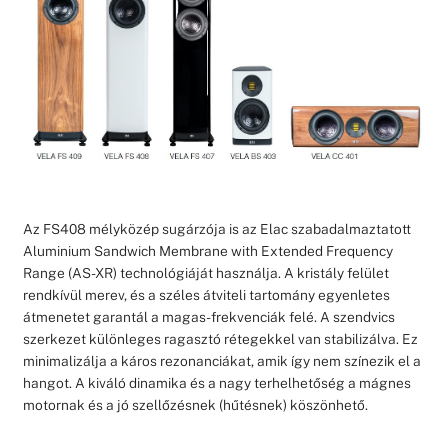
Az FS408 mélyközép sugárzója is az Elac szabadalmaztatott
Aluminium Sandwich Membrane with Extended Frequency
Range (AS-XR) technológiáját használja. A kristály felület
rendkívül merev, és a széles átviteli tartomány egyenletes
átmenetet garantál a magas-frekvenciák felé. A szendvics
szerkezet különleges ragasztó rétegekkel van stabilizálva. Ez
minimalizálja a káros rezonanciákat, amik így nem színezik el a
hangot. A kiváló dinamika és a nagy terhelhetőség a mágnes
motornak és a jó szellőzésnek (hűtésnek) köszönhető.