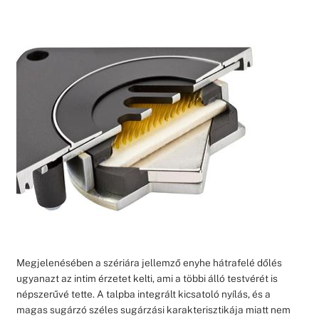
Megjelenésében a szériára jellemző enyhe hátrafelé dőlés
ugyanazt az intim érzetet kelti, ami a többi álló testvérét is
népszerűvé tette. A talpba integrált kicsatoló nyílás, és a
magas sugárzó széles sugárzási karakterisztikája miatt nem