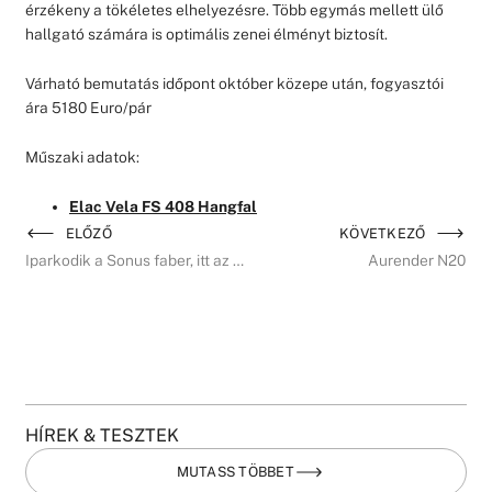
érzékeny a tökéletes elhelyezésre. Több egymás mellett ülő
hallgató számára is optimális zenei élményt biztosít.
Várható bemutatás időpont október közepe után, fogyasztói
ára 5180 Euro/pár
Műszaki adatok:
Elac Vela FS 408 Hangfal
ELŐZŐ
KÖVETKEZŐ
Iparkodik a Sonus faber, itt az új Lumina
Aurender N20
HÍREK & TESZTEK
MUTASS TÖBBET