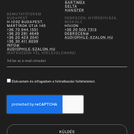
BARTIMEX
DELTA
HANGTÉR
BEMUTATÓTEREM
BUDAPEST
DEBRECEN, NYÍREGYHÁZA,
H-1202 BUDAPEST,
MISKOLC
MÁRTÍROK ÚTJA 145
HÍVJON
+36 70 944 1551
+36 20 503 7313
+36 20 281 4649
DEBRECEN@
+36 20 423 2041
AUDIOPHILE-SZALON.HU
+36 30 411 6039
INFO@
AUDIOPHILE-SZALON.HU
IRATKOZZON FEL HÍRLEVELÜNKRE!
Elolvastam és elfogadom a feliratkozási feltételeket.
KÜLDÉS