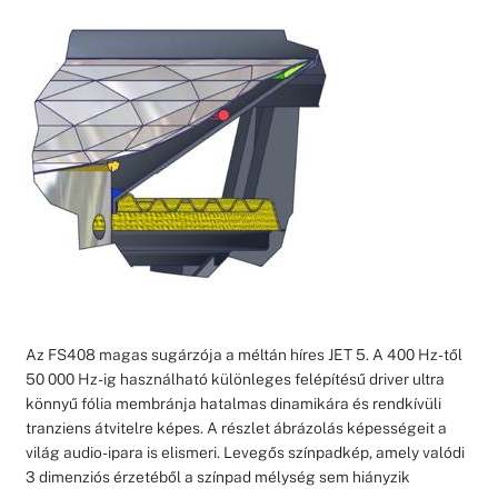
Az FS408 magas sugárzója a méltán híres JET 5. A 400 Hz-től
50 000 Hz-ig használható különleges felépítésű driver ultra
könnyű fólia membránja hatalmas dinamikára és rendkívüli
tranziens átvitelre képes. A részlet ábrázolás képességeit a
világ audio-ipara is elismeri. Levegős színpadkép, amely valódi
3 dimenziós érzetéből a színpad mélység sem hiányzik