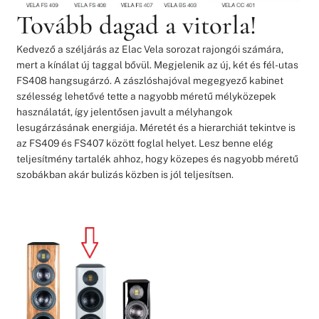
Tovább dagad a vitorla!
Kedvező a széljárás az Elac Vela sorozat rajongói számára,
mert a kínálat új taggal bővül. Megjelenik az új, két és fél-utas
FS408 hangsugárzó. A zászlóshajóval megegyező kabinet
szélesség lehetővé tette a nagyobb méretű mélyközepek
használatát, így jelentősen javult a mélyhangok
lesugárzásának energiája. Méretét és a hierarchiát tekintve is
az FS409 és FS407 között foglal helyet. Lesz benne elég
teljesítmény tartalék ahhoz, hogy közepes és nagyobb méretű
szobákban akár bulizás közben is jól teljesítsen.