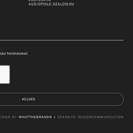
AUDIOPHILE-SZALON.HU
ási feltételeket.
KÜLDÉS
ESIGN BY:
WHATTHEBRAND©
& COANDCO. DESIGNCOMMUNICATION