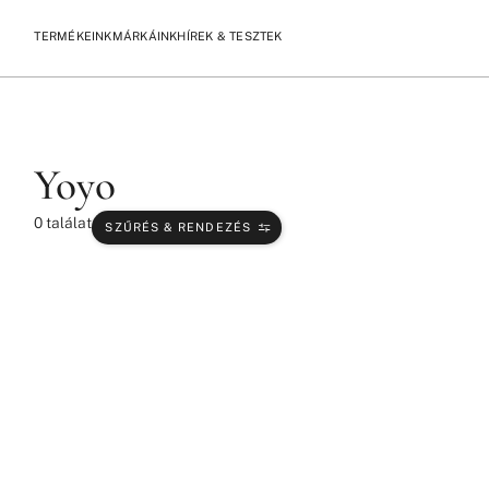
TERMÉKEINK
MÁRKÁINK
HÍREK & TESZTEK
/
/
KEZDŐLAP
TERMÉKEK
YOYO
Yoyo
0
találat
SZŰRÉS & RENDEZÉS