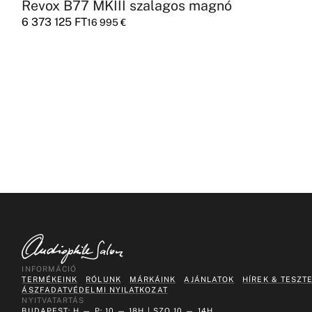
Revox B77 MKIII szalagos magnó
6 373 125
FT
16 995
€
INFORMÁCIÓ
TERMÉKEINK
RÓLUNK
MÁRKÁINK
AJÁNLATOK
HÍREK & TESZT
ÁSZF
ADATVÉDELMI NYILATKOZAT
NYITVATARTÁS
BUDAPEST: H — P: 10 — 18H | SZO 10 — 14H