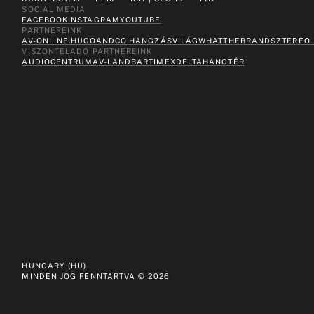
SOCIAL MEDIA
FACEBOOK
INSTAGRAM
YOUTUBE
PARTNEREINK
AV-ONLINE.HU
COANDCO.
HANGZÁSVILÁG
WHATTHEBRAND
SZTEREO
VISZONTELADÓ PARTNEREINK
AUDIOCENTRUM
AV-LAND
BARTIMEX
DELTA
HANGTÉR
HUNGARY (HU)
MINDEN JOG FENNTARTVA ©
2026