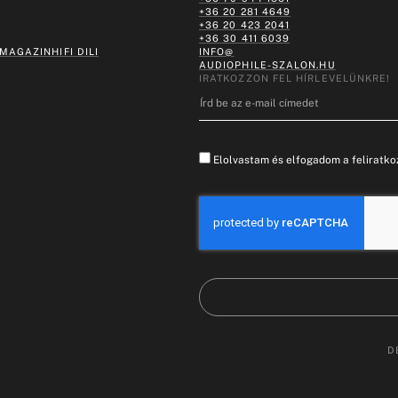
+36 20 281 4649
+36 20 423 2041
+36 30 411 6039
 MAGAZIN
HIFI DILI
INFO@
AUDIOPHILE-SZALON.HU
IRATKOZZON FEL HÍRLEVELÜNKRE!
Elolvastam és elfogadom a feliratkoz
D