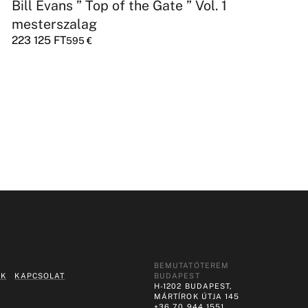
Bill Evans ” Top of the Gate ” Vol. 1
mesterszalag
223 125
FT
595
€
BEMUTATÓTEREM
EK
KAPCSOLAT
BUDAPEST
H-1202 BUDAPEST,
MÁRTÍROK ÚTJA 145
+36 70 944 1551