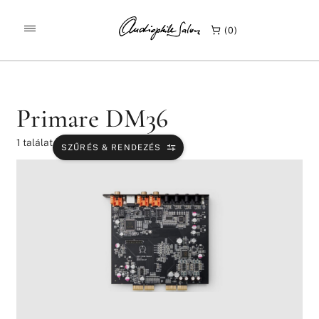
/
/
KEZDŐLAP
TERMÉKEK
PRIMARE DM36
0
Primare DM36
1
találat
SZŰRÉS & RENDEZÉS