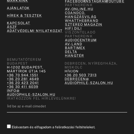
MÁRKÁINK
FACEBOOK
INSTAGRAM
YOUTUBE
PARTNEREINK
AJÁNLATOK
AV-ONLINE.HU
COANDCO.
HÍREK & TESZTEK
HANGZÁSVILÁG
WHATTHEBRAND
KAPCSOLAT
SZTEREO MAGAZIN
ÁSZF
HIFI DILI
ADATVÉDELMI NYILATKOZAT
VISZONTELADÓ
PARTNEREINK
AUDIOCENTRUM
AV-LAND
BARTIMEX
DELTA
HANGTÉR
BEMUTATÓTEREM
BUDAPEST
DEBRECEN, NYÍREGYHÁZA,
H-1202 BUDAPEST,
MISKOLC
MÁRTÍROK ÚTJA 145
HÍVJON
+36 70 944 1551
+36 20 503 7313
+36 20 281 4649
DEBRECEN@
+36 20 423 2041
AUDIOPHILE-SZALON.HU
+36 30 411 6039
INFO@
AUDIOPHILE-SZALON.HU
IRATKOZZON FEL HÍRLEVELÜNKRE!
Elolvastam és elfogadom a feliratkozási feltételeket.