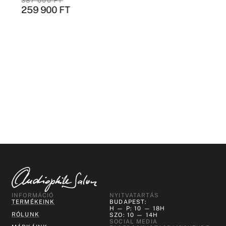
387 000
FT
259 900
FT
INFORMÁCIÓ
NYITVATARTÁS
TERMÉKEINK
BUDAPEST:
H — P: 10 — 18H
RÓLUNK
SZO: 10 — 14H
SOCIAL MEDIA