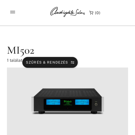
/
/
KEZDŐLAP
TERMÉKEK
MI502
0
MI502
1
találat
SZŰRÉS & RENDEZÉS