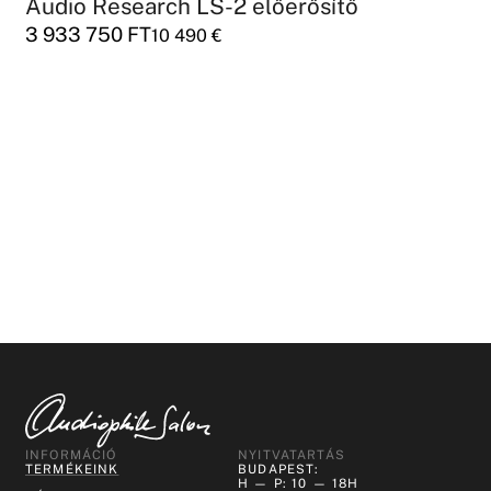
Audio Research LS-2 előerősítő
3 933 750
FT
10 490
€
INFORMÁCIÓ
NYITVATARTÁS
TERMÉKEINK
BUDAPEST:
H — P: 10 — 18H