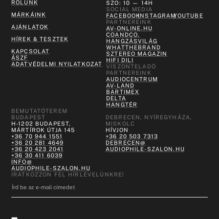
RÓLUNK
SZO: 10 — 14H
SOCIAL MEDIA
MÁRKÁINK
FACEBOOK
INSTAGRAM
YOUTUBE
PARTNEREINK
AJÁNLATOK
AV-ONLINE.HU
COANDCO.
HÍREK & TESZTEK
HANGZÁSVILÁG
WHATTHEBRAND
KAPCSOLAT
SZTEREO MAGAZIN
ÁSZF
HIFI DILI
ADATVÉDELMI NYILATKOZAT
VISZONTELADÓ
PARTNEREINK
AUDIOCENTRUM
AV-LAND
BARTIMEX
DELTA
HANGTÉR
BEMUTATÓTEREM
BUDAPEST
DEBRECEN, NYÍREGYHÁZA,
H-1202 BUDAPEST,
MISKOLC
MÁRTÍROK ÚTJA 145
HÍVJON
+36 70 944 1551
+36 20 503 7313
+36 20 281 4649
DEBRECEN@
+36 20 423 2041
AUDIOPHILE-SZALON.HU
+36 30 411 6039
INFO@
AUDIOPHILE-SZALON.HU
IRATKOZZON FEL HÍRLEVELÜNKRE!