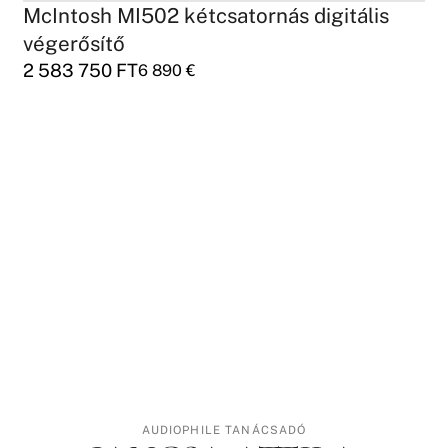
McIntosh MI502 kétcsatornás digitális
végerősítő
2 583 750
FT
6 890
€
AUDIOPHILE TANÁCSADÓ