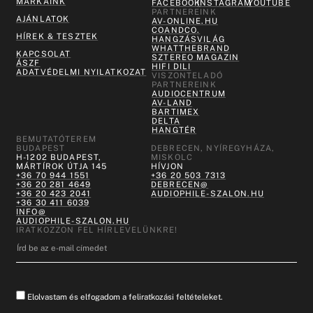
MÁRKÁINK
FACEBOOK
INSTAGRAM
YOUTUBE
PARTNEREINK
AJÁNLATOK
AV-ONLINE.HU
COANDCO.
HÍREK & TESZTEK
HANGZÁSVILÁG
WHATTHEBRAND
KAPCSOLAT
SZTEREO MAGAZIN
ÁSZF
HIFI DILI
ADATVÉDELMI NYILATKOZAT
VISZONTELADÓ
PARTNEREINK
AUDIOCENTRUM
AV-LAND
BARTIMEX
DELTA
HANGTÉR
BEMUTATÓTEREM
BUDAPEST
DEBRECEN, NYÍREGYHÁZA,
H-1202 BUDAPEST,
MISKOLC
MÁRTÍROK ÚTJA 145
HÍVJON
+36 70 944 1551
+36 20 503 7313
+36 20 281 4649
DEBRECEN@
+36 20 423 2041
AUDIOPHILE-SZALON.HU
+36 30 411 6039
INFO@
AUDIOPHILE-SZALON.HU
IRATKOZZON FEL HÍRLEVELÜNKRE!
Elolvastam és elfogadom a feliratkozási feltételeket.