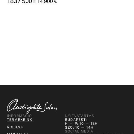
1 837 500
FT
4 900
€
INFORMÁCIÓ
NYITVATARTÁS
TERMÉKEINK
BUDAPEST:
H — P: 10 — 18H
RÓLUNK
SZO: 10 — 14H
SOCIAL MEDIA