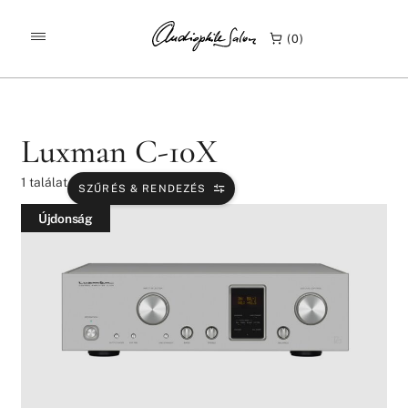
/
/
KEZDŐLAP
TERMÉKEK
LUXMAN C-10X
0
Luxman C-10X
1
találat
SZŰRÉS & RENDEZÉS
Újdonság