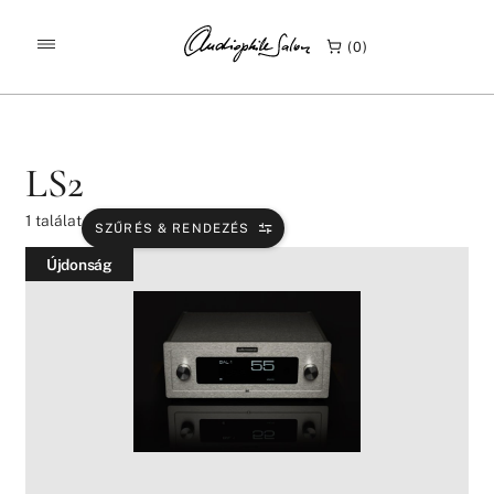
/
/
KEZDŐLAP
TERMÉKEK
LS2
0
LS2
1
találat
SZŰRÉS & RENDEZÉS
Újdonság