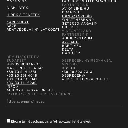
MÁRKÁINK
FACEBOOK
INSTAGRAM
YOUTUBE
PARTNEREINK
AJÁNLATOK
AV-ONLINE.HU
COANDCO.
HÍREK & TESZTEK
HANGZÁSVILÁG
WHATTHEBRAND
KAPCSOLAT
SZTEREO MAGAZIN
ÁSZF
HIFI DILI
ADATVÉDELMI NYILATKOZAT
VISZONTELADÓ
PARTNEREINK
AUDIOCENTRUM
AV-LAND
BARTIMEX
DELTA
HANGTÉR
BEMUTATÓTEREM
BUDAPEST
DEBRECEN, NYÍREGYHÁZA,
H-1202 BUDAPEST,
MISKOLC
MÁRTÍROK ÚTJA 145
HÍVJON
+36 70 944 1551
+36 20 503 7313
+36 20 281 4649
DEBRECEN@
+36 20 423 2041
AUDIOPHILE-SZALON.HU
+36 30 411 6039
INFO@
AUDIOPHILE-SZALON.HU
IRATKOZZON FEL HÍRLEVELÜNKRE!
Elolvastam és elfogadom a feliratkozási feltételeket.