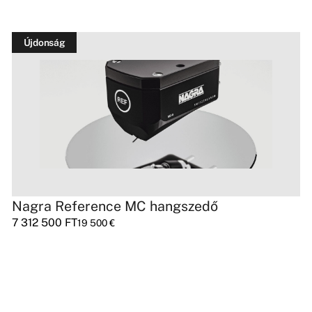
Újdonság
Nagra Reference MC hangszedő
7 312 500
FT
19 500
€