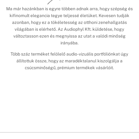
Ma már hazánkban is egyre többen adnak arra, hogy szépség és
kifinomult elegancia tegye teljessé életüket. Kevesen tudják
azonban, hogy ez a tökéletesség az otthoni zenehallgatás
világában is elérhető. Az Audiophyl Kft. küldetése, hogy
változtasson ezen és megnyissa az utat a valódi minőség
irányába.
Több száz terméket felölelő audio-vizuális portfóliónkat úgy
állítottuk össze, hogy az maradéktalanul kiszolgálja a
csúcsminőségű, prémium termékek vásárlóit.