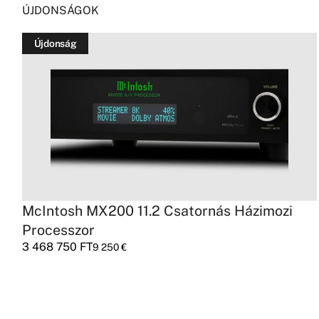
ÚJDONSÁGOK
Újdonság
McIntosh MX200 11.2 Csatornás Házimozi
Processzor
3 468 750
FT
9 250
€