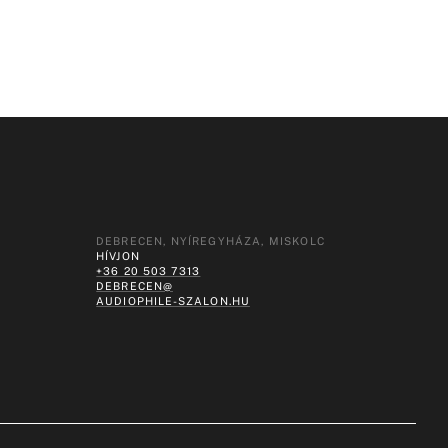
DEBRECEN, NYÍREGYHÁZA, MISKOLC
HÍVJON
+36 20 503 7313
DEBRECEN@
AUDIOPHILE-SZALON.HU