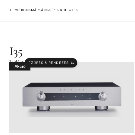
TERMÉKEINK
MÁRKÁINK
HÍREK & TESZTEK
/
/
KEZDŐLAP
TERMÉKEK
I35
I35
1
találat
SZŰRÉS & RENDEZÉS
Akció