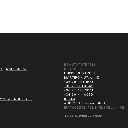
BEMUTATÓTEREM
EK
KAPCSOLAT
BUDAPEST
H-1202 BUDAPEST,
MÁRTÍROK ÚTJA 145
+36 70 944 1551
+36 20 281 4649
+36 20 423 2041
+36 30 411 6039
 MAGAZIN
HIFI DILI
INFO@
AUDIOPHILE-SZALON.HU
IRATKOZZON FEL HÍRLEVELÜNKRE!