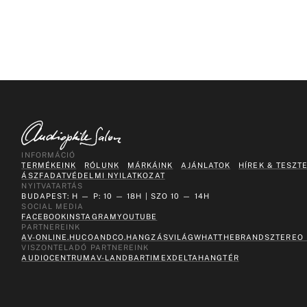
INFORMÁCIÓ
TERMÉKEINK
RÓLUNK
MÁRKÁINK
AJÁNLATOK
HÍREK & TESZT
ÁSZF
ADATVÉDELMI NYILATKOZAT
NYITVATARTÁS
BUDAPEST: H — P: 10 — 18H | SZO 10 — 14H
SOCIAL MEDIA
FACEBOOK
INSTAGRAM
YOUTUBE
PARTNEREINK
AV-ONLINE.HU
COANDCO.
HANGZÁSVILÁG
WHATTHEBRAND
SZTEREO
VISZONTELADÓ PARTNEREINK
AUDIOCENTRUM
AV-LAND
BARTIMEX
DELTA
HANGTÉR