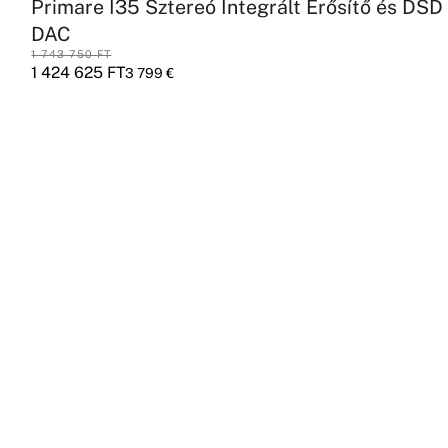
Primare I35 Sztereó Integrált Erősítő és DSD
DAC
1 743 750
FT
1 424 625
FT
3 799
€