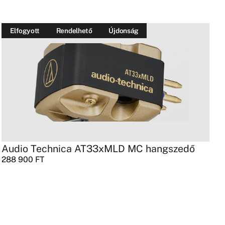
Elfogyott
Rendelhető
Újdonság
Audio Technica AT33xMLD MC hangszedő
E
288 900
FT
3
2