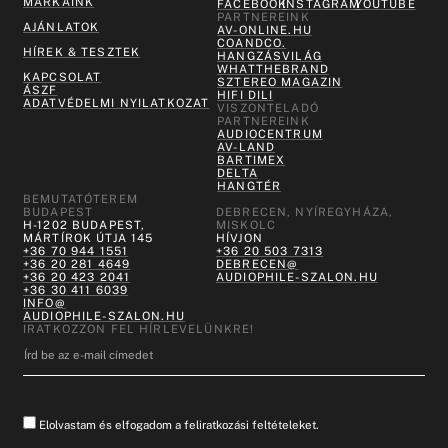
MÁRKÁINK
FACEBOOK
INSTAGRAM
YOUTUBE
PARTNEREINK
AJÁNLATOK
AV-ONLINE.HU
COANDCO.
HÍREK & TESZTEK
HANGZÁSVILÁG
WHATTHEBRAND
KAPCSOLAT
SZTEREO MAGAZIN
ÁSZF
HIFI DILI
ADATVÉDELMI NYILATKOZAT
VISZONTELADÓ
PARTNEREINK
AUDIOCENTRUM
AV-LAND
BARTIMEX
DELTA
HANGTÉR
BEMUTATÓTEREM
BUDAPEST
DEBRECEN, NYÍREGYHÁZA,
H-1202 BUDAPEST,
MISKOLC
MÁRTÍROK ÚTJA 145
HÍVJON
+36 70 944 1551
+36 20 503 7313
+36 20 281 4649
DEBRECEN@
+36 20 423 2041
AUDIOPHILE-SZALON.HU
+36 30 411 6039
INFO@
AUDIOPHILE-SZALON.HU
IRATKOZZON FEL HÍRLEVELÜNKRE!
Elolvastam és elfogadom a feliratkozási feltételeket.