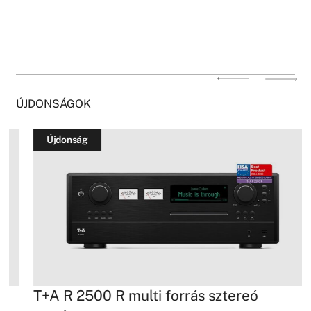
ÚJDONSÁGOK
Újdonság
T+A R 2500 R multi forrás sztereó