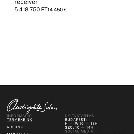
receiver
5 418 750
FT
14 450
€
INFORMÁCIÓ
NYITVATARTÁS
TERMÉKEINK
BUDAPEST:
H — P: 10 — 18H
RÓLUNK
SZO: 10 — 14H
SOCIAL MEDIA