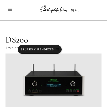
/
/
KEZDŐLAP
TERMÉKEK
DS200
0
DS200
1
találat
SZŰRÉS & RENDEZÉS