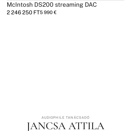
McIntosh DS200 streaming DAC
2 246 250
FT
5 990
€
AUDIOPHILE TANÁCSADÓ
JANCSA ATTILA