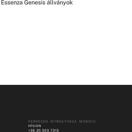
Essenza Genesis állványok
9
DEBRECEN, NYÍREGYHÁZA, MISKOLC
HÍVJON
+36 20 503 7313