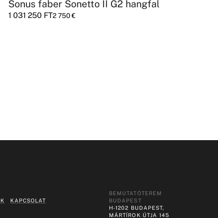
Sonus faber Sonetto II G2 hangfal
1 031 250
FT
2 750
€
BEMUTATÓTEREM
EK
KAPCSOLAT
BUDAPEST
H-1202 BUDAPEST,
MÁRTÍROK ÚTJA 145