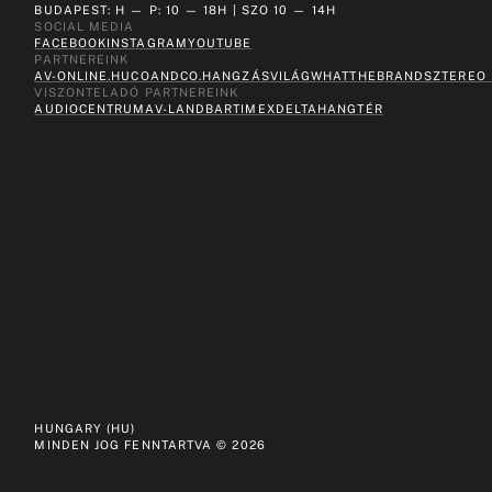
BUDAPEST: H — P: 10 — 18H | SZO 10 — 14H
SOCIAL MEDIA
FACEBOOK
INSTAGRAM
YOUTUBE
PARTNEREINK
AV-ONLINE.HU
COANDCO.
HANGZÁSVILÁG
WHATTHEBRAND
SZTEREO
VISZONTELADÓ PARTNEREINK
AUDIOCENTRUM
AV-LAND
BARTIMEX
DELTA
HANGTÉR
HUNGARY (HU)
MINDEN JOG FENNTARTVA ©
2026