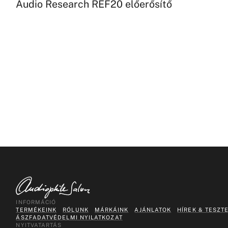
Audio Research REF20 előerősítő
INFORMÁCIÓ
TERMÉKEINK
RÓLUNK
MÁRKÁINK
AJÁNLATOK
HÍREK & TESZT
ÁSZF
ADATVÉDELMI NYILATKOZAT
NYITVATARTÁS