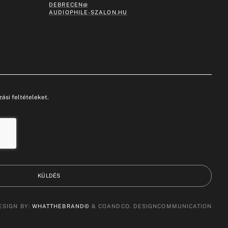
DEBRECEN@
AUDIOPHILE-SZALON.HU
ási feltételeket.
KÜLDÉS
ESIGN BY:
WHATTHEBRAND©
& COANDCO. DESIGNCOMMUNICATION