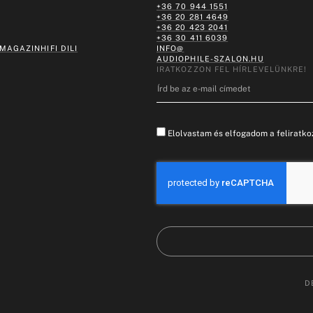
+36 70 944 1551
+36 20 281 4649
+36 20 423 2041
+36 30 411 6039
 MAGAZIN
HIFI DILI
INFO@
AUDIOPHILE-SZALON.HU
IRATKOZZON FEL HÍRLEVELÜNKRE!
Elolvastam és elfogadom a feliratkoz
D