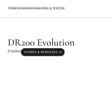
TERMÉKEINK
MÁRKÁINK
HÍREK & TESZTEK
/
/
KEZDŐLAP
TERMÉKEK
DR200 EVOLUTION
DR200 Evolution
0
találat
SZŰRÉS & RENDEZÉS