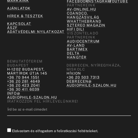
MÁRKÁINK
FACEBOOK
INSTAGRAM
YOUTUBE
PARTNEREINK
AJÁNLATOK
AV-ONLINE.HU
COANDCO.
HÍREK & TESZTEK
HANGZÁSVILÁG
WHATTHEBRAND
KAPCSOLAT
SZTEREO MAGAZIN
ÁSZF
HIFI DILI
ADATVÉDELMI NYILATKOZAT
VISZONTELADÓ
PARTNEREINK
AUDIOCENTRUM
AV-LAND
BARTIMEX
DELTA
HANGTÉR
BEMUTATÓTEREM
BUDAPEST
DEBRECEN, NYÍREGYHÁZA,
H-1202 BUDAPEST,
MISKOLC
MÁRTÍROK ÚTJA 145
HÍVJON
+36 70 944 1551
+36 20 503 7313
+36 20 281 4649
DEBRECEN@
+36 20 423 2041
AUDIOPHILE-SZALON.HU
+36 30 411 6039
INFO@
AUDIOPHILE-SZALON.HU
IRATKOZZON FEL HÍRLEVELÜNKRE!
Elolvastam és elfogadom a feliratkozási feltételeket.