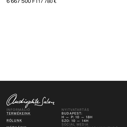
6 667 500
FT
17 780
€
INFORMÁCIÓ
NYITVATARTÁS
TERMÉKEINK
BUDAPEST:
H — P: 10 — 18H
RÓLUNK
SZO: 10 — 14H
SOCIAL MEDIA