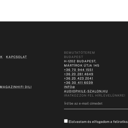
BEMUTATÓTEREM
EK
KAPCSOLAT
BUDAPEST
H-1202 BUDAPEST,
MÁRTÍROK ÚTJA 145
+36 70 944 1551
+36 20 281 4649
+36 20 423 2041
+36 30 411 6039
 MAGAZIN
HIFI DILI
INFO@
AUDIOPHILE-SZALON.HU
IRATKOZZON FEL HÍRLEVELÜNKRE!
Elolvastam és elfogadom a feliratkoz