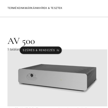
TERMÉKEINK
MÁRKÁINK
HÍREK & TESZTEK
/
/
KEZDŐLAP
TERMÉKEK
AV 500
AV 500
1
találat
SZŰRÉS & RENDEZÉS