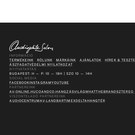
INFORMÁCIÓ
TERMÉKEINK
RÓLUNK
MÁRKÁINK
AJÁNLATOK
HÍREK & TESZT
ÁSZF
ADATVÉDELMI NYILATKOZAT
NYITVATARTÁS
BUDAPEST: H — P: 10 — 18H | SZO 10 — 14H
SOCIAL MEDIA
FACEBOOK
INSTAGRAM
YOUTUBE
PARTNEREINK
AV-ONLINE.HU
COANDCO.
HANGZÁSVILÁG
WHATTHEBRAND
SZTEREO
VISZONTELADÓ PARTNEREINK
AUDIOCENTRUM
AV-LAND
BARTIMEX
DELTA
HANGTÉR