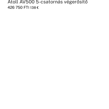
Atoll AV500 5-csatornás végerősítő
426 750
FT
1 138
€