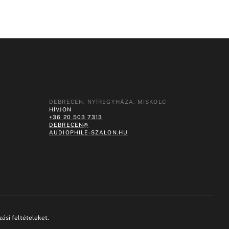
DEBRECEN, NYÍREGYHÁZA, MISKOLC
HÍVJON
+36 20 503 7313
DEBRECEN@
AUDIOPHILE-SZALON.HU
ási feltételeket.