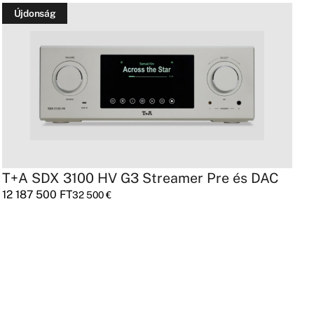
Újdonság
T+A SDX 3100 HV G3 Streamer Pre és DAC
M
12 187 500
FT
P
32 500
€
3