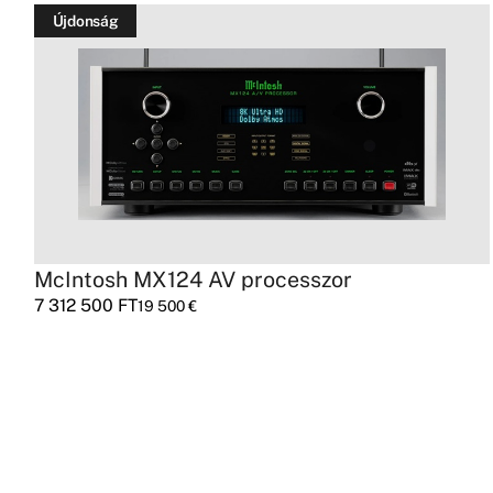
Újdonság
McIntosh MX124 AV processzor
7 312 500
FT
19 500
€