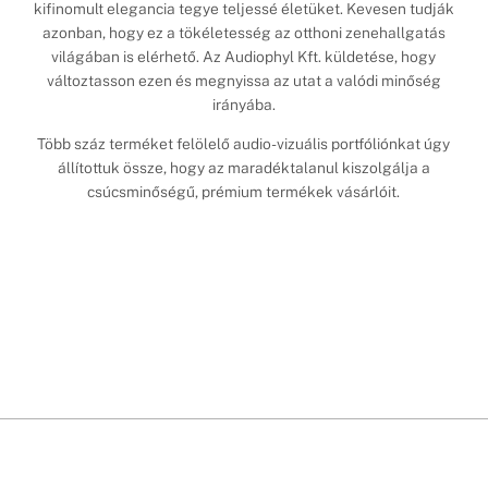
kifinomult elegancia tegye teljessé életüket. Kevesen tudják
azonban, hogy ez a tökéletesség az otthoni zenehallgatás
világában is elérhető. Az Audiophyl Kft. küldetése, hogy
változtasson ezen és megnyissa az utat a valódi minőség
irányába.
Több száz terméket felölelő audio-vizuális portfóliónkat úgy
állítottuk össze, hogy az maradéktalanul kiszolgálja a
csúcsminőségű, prémium termékek vásárlóit.