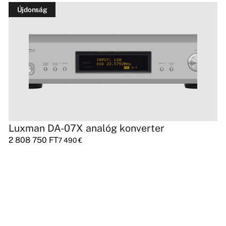
Újdonság
Luxman DA-07X analóg konverter
2 808 750
FT
7 490
€