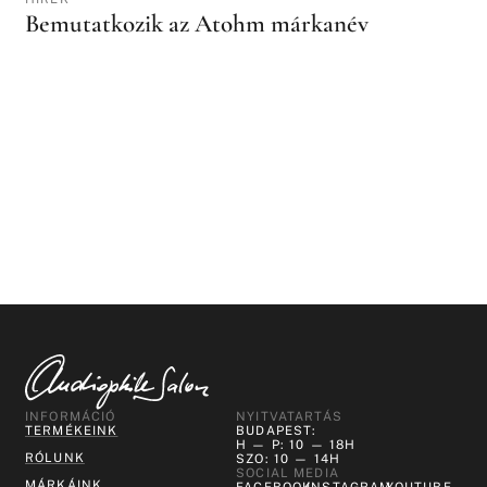
Bemutatkozik az Atohm márkanév
INFORMÁCIÓ
NYITVATARTÁS
TERMÉKEINK
BUDAPEST:
H — P: 10 — 18H
RÓLUNK
SZO: 10 — 14H
SOCIAL MEDIA
MÁRKÁINK
FACEBOOK
INSTAGRAM
YOUTUBE