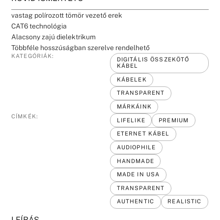
vastag polírozott tömör vezető erek
CAT6 technológia
Alacsony zajú dielektrikum
Többféle hosszúságban szerelve rendelhető
KATEGÓRIÁK:
DIGITÁLIS ÖSSZEKÖTŐ
KÁBEL
KÁBELEK
TRANSPARENT
MÁRKÁINK
CÍMKÉK:
LIFELIKE
PREMIUM
ETERNET KÁBEL
AUDIOPHILE
HANDMADE
MADE IN USA
TRANSPARENT
AUTHENTIC
REALISTIC
LEÍRÁS