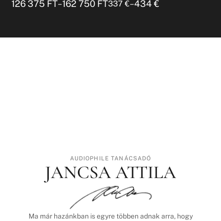
126 375
FT
162 750
FT
434
€
–
–
337
€
AUDIOPHILE TANÁCSADÓ
JANCSA ATTILA
Ma már hazánkban is egyre többen adnak arra, hogy