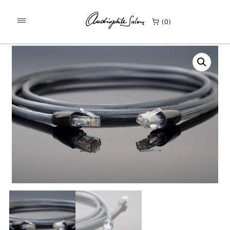
/
/
KEZDŐLAP
TERMÉKEK
0
TRANSPARENT PREMIUM ETHERNET KÁBEL