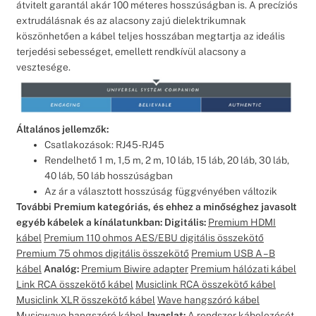
átvitelt garantál akár 100 méteres hosszúságban is. A precíziós
extrudálásnak és az alacsony zajú dielektrikumnak
köszönhetően a kábel teljes hosszában megtartja az ideális
terjedési sebességet, emellett rendkívül alacsony a
vesztesége.
Általános jellemzők:
Csatlakozások: RJ45-RJ45
Rendelhető 1 m, 1,5 m, 2 m, 10 láb, 15 láb, 20 láb, 30 láb,
40 láb, 50 láb hosszúságban
Az ár a választott hosszúság függvényében változik
További Premium kategóriás, és ehhez a minőséghez javasolt
egyéb kábelek a kínálatunkban:
Digitális:
Premium HDMI
kábel
Premium 110 ohmos AES/EBU digitális összekötő
Premium 75 ohmos digitális összekötő
Premium USB A – B
kábel
Analóg:
Premium Biwire adapter
Premium hálózati kábel
Link RCA összekötő kábel
Musiclink RCA összekötő kábel
Musiclink XLR összekötő kábel
Wave hangszóró kábel
Musicwave hangszóró kábel
Javaslat:
A rendszer kábelezését