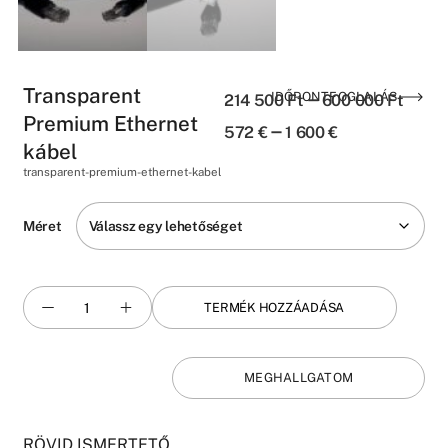
Transparent
–
IDŐPONTFOGLALÁS
214 500
Ft
600 000
Ft
Premium Ethernet
–
572
€
1 600
€
kábel
transparent-premium-ethernet-kabel
Méret
TERMÉK HOZZÁADÁSA
MEGHALLGATOM
RÖVID ISMERTETŐ