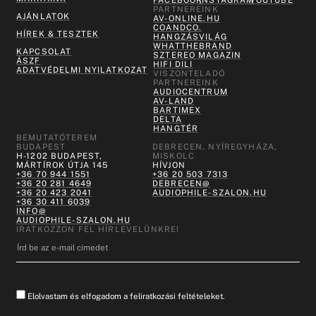
PARTNEREINK
AJÁNLATOK
AV-ONLINE.HU
COANDCO.
HÍREK & TESZTEK
HANGZÁSVILÁG
WHATTHEBRAND
KAPCSOLAT
SZTEREO MAGAZIN
ÁSZF
HIFI DILI
ADATVÉDELMI NYILATKOZAT
VISZONTELADÓ
PARTNEREINK
AUDIOCENTRUM
AV-LAND
BARTIMEX
DELTA
HANGTÉR
BEMUTATÓTEREM
BUDAPEST
DEBRECEN, NYÍREGYHÁZA,
H-1202 BUDAPEST,
MISKOLC
MÁRTÍROK ÚTJA 145
HÍVJON
+36 70 944 1551
+36 20 503 7313
+36 20 281 4649
DEBRECEN@
+36 20 423 2041
AUDIOPHILE-SZALON.HU
+36 30 411 6039
INFO@
AUDIOPHILE-SZALON.HU
IRATKOZZON FEL HÍRLEVELÜNKRE!
Elolvastam és elfogadom a feliratkozási feltételeket.