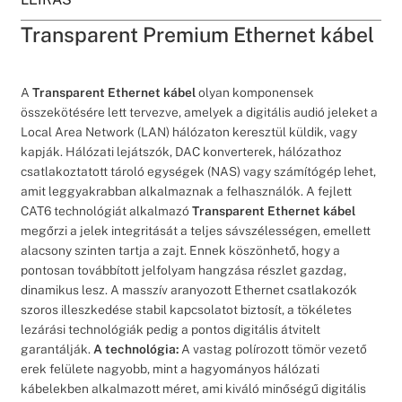
Transparent Premium Ethernet kábel
A
Transparent Ethernet kábel
olyan komponensek
összekötésére lett tervezve, amelyek a digitális audió jeleket a
Local Area Network (LAN) hálózaton keresztül küldik, vagy
kapják. Hálózati lejátszók, DAC konverterek, hálózathoz
csatlakoztatott tároló egységek (NAS) vagy számítógép lehet,
amit leggyakrabban alkalmaznak a felhasználók. A fejlett
CAT6 technológiát alkalmazó
Transparent Ethernet kábel
megőrzi a jelek integritását a teljes sávszélességen, emellett
alacsony szinten tartja a zajt. Ennek köszönhető, hogy a
pontosan továbbított jelfolyam hangzása részlet gazdag,
dinamikus lesz. A masszív aranyozott Ethernet csatlakozók
szoros illeszkedése stabil kapcsolatot biztosít, a tökéletes
lezárási technológiák pedig a pontos digitális átvitelt
garantálják.
A technológia:
A vastag polírozott tömör vezető
erek felülete nagyobb, mint a hagyományos hálózati
kábelekben alkalmazott méret, ami kiváló minőségű digitális