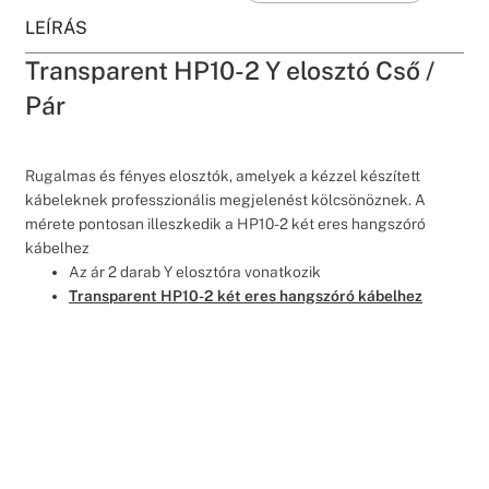
LEÍRÁS
Transparent HP10-2 Y elosztó Cső /
Pár
Rugalmas és fényes elosztók, amelyek a kézzel készített
kábeleknek professzionális megjelenést kölcsönöznek. A
mérete pontosan illeszkedik a HP10-2 két eres hangszóró
kábelhez
Az ár 2 darab Y elosztóra vonatkozik
Transparent HP10-2 két eres hangszóró kábelhez