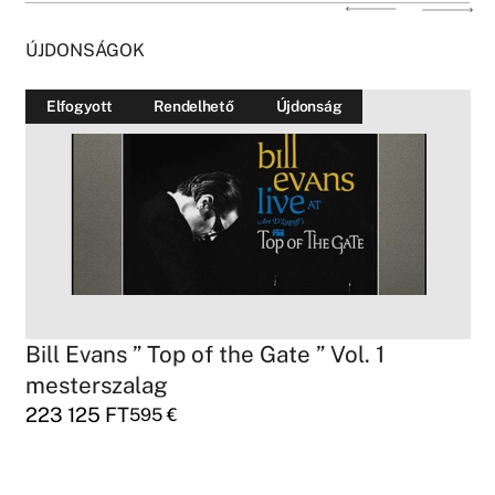
ÚJDONSÁGOK
Elfogyott
Rendelhető
Újdonság
Bill Evans ” Top of the Gate ” Vol. 1
mesterszalag
223 125
FT
595
€