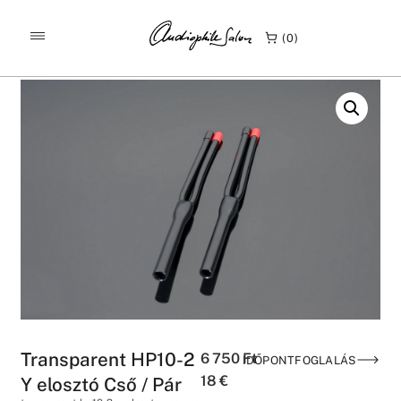
/
/
KEZDŐLAP
TERMÉKEK
0
TRANSPARENT HP10-2 Y ELOSZTÓ CSŐ / PÁR
Transparent HP10-2
6 750
Ft
IDŐPONTFOGLALÁS
18
€
Y elosztó Cső / Pár