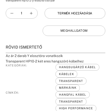
transparent-hp10-2-y-eloszto-cso-par
TERMÉK HOZZÁADÁSA
MEGHALLGATOM
RÖVID ISMERTETŐ
Az ár 2 darab Y elosztóra vonatkozik
Transparent HP10-2 két eres hangszóró kábelhez
KATEGÓRIÁK:
HANGSUGÁRZÓ KÁBEL
KÁBELEK
TRANSPARENT
MÁRKÁINK
CÍMKÉK:
HANGFAL KÁBEL
TRANSPARENT
HIGH PERFORMANCE