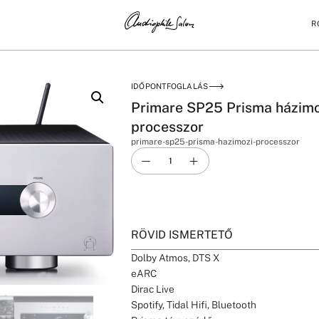
R
PROCESSZOR
IDŐPONTFOGLALÁS
Primare SP25 Prisma házimo
processzor
primare-sp25-prisma-hazimozi-processzor
RÖVID ISMERTETŐ
Dolby Atmos, DTS X
eARC
Dirac Live
Spotify, Tidal Hifi, Bluetooth