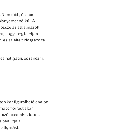
g. Nem több, és nem
iányérzet nélkül. A
k össze az alkalmazott
mát, hogy megfeleljen
és az eltelt idő igazolta
és hallgatni, és ránézni,
esen konfigurálható analóg
y műsorforrást akár
tszót csatlakoztatott,
 beállítja a
hallgatást.