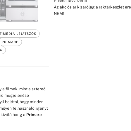
Prisma távvezérlő
Az akciós ár kizárólag a raktárkészlet ere
NEM!
TIMÉDIA LEJÁTSZÓK
PRIMARE
MA
 a filmek, mint a sztereó
erű megjelenése
yű belátni, hogy minden
ilyen felhasználói igényt
a kiváló hang a
Primare