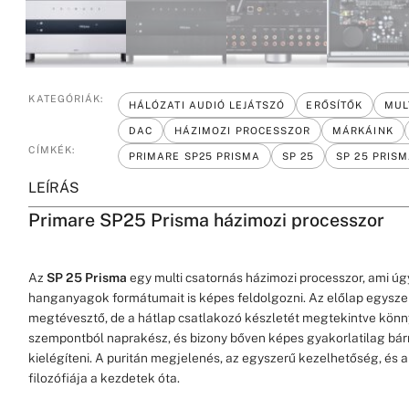
KATEGÓRIÁK:
HÁLÓZATI AUDIÓ LEJÁTSZÓ
ERŐSÍTŐK
MUL
DAC
HÁZIMOZI PROCESSZOR
MÁRKÁINK
CÍMKÉK:
PRIMARE SP25 PRISMA
SP 25
SP 25 PRIS
LEÍRÁS
Primare SP25 Prisma házimozi processzor
Az
SP 25 Prisma
egy multi csatornás házimozi processzor, ami úgy
hanganyagok formátumait is képes feldolgozni. Az előlap egysz
megtévesztő, de a hátlap csatlakozó készletét megtekintve könn
szempontból naprakész, és bizony bőven képes gyakorlatilag bárm
kielégíteni. A puritán megjelenés, az egyszerű kezelhetőség, és 
filozófiája a kezdetek óta.