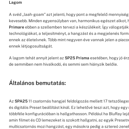
Lagom
A svéd „laah-goam” azt jelenti, hogy pont a megfelelő mennyisé
kevesebb. Minden egyensúlyban van, harmonikus egészet alkot, h
Primare
ebben a szellemben tervezi a készülékeit. Így válogatjá
technológiákat, a teljesítményt, a hangzást és a megjelenés for
ennek az életelvnek. Több mint negyven éve vannak jelen a piacon, 
ennek létjogosultságát.
A lagom tehát annyit jelent az
SP25 Prisma
esetében, hogy jó érz
de semmiben nem hivalkodó, és semmi sem hiányzik belőle.
Általános bemutatás:
Az
SPA25
11 csatornás hangjel feldolgozás mellett 17 tetszőleg
és digitális Preset beállítást kínál. Ez lehetővé teszi azt, hogy eg
többféle konfigurációban is hallgathasson. Például ha BluRay lejá
amin filmet és CD lemezeket is szokott hallgatni, az egyik Presetre
multicsatornás mozi hangzást, egy másokra pedig a sztereó zene