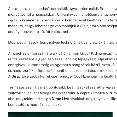
A csatlakozások módosítása nélkül, egyszerűen másik Preset ki
megváltozhat a hangzásban. Ugyanígy van lehetősége arra, hogy 
digitális kimenettel is rendelkezik, külön Preset beállítást hoz lé
módokra, és így lehetősége van mondjuk a CD lejátszójába beépít
analóg konvertere között választani.
Most pedig lássuk, hogy milyen technológiák és funkciók állnak 
A filmek rajongói számára a kiváló hangon kívül 4K, dinamikus H
rendelkezésére. Egyedi tervezésű analóg tápegység látja el az 
energiával. 11 csatornáig válogathat a hangzások közül, ezen kívü
és hangszóró konfigurációt menthet el a memóriába, amik közül
A
Dirac Live
szoba korrekciós rendszer 500 Hz-ig segíti a beállítá
Természetesen, ha még pontosabb beállításokat szeretne végezni,
változatát van lehetősége megvásárolni. A képre kattintva a
Prim
ahol megtekintheti meg a
Dirac Live
ajánlását angol nyelven, ille
bemutatót is megnézhet, ha akar.