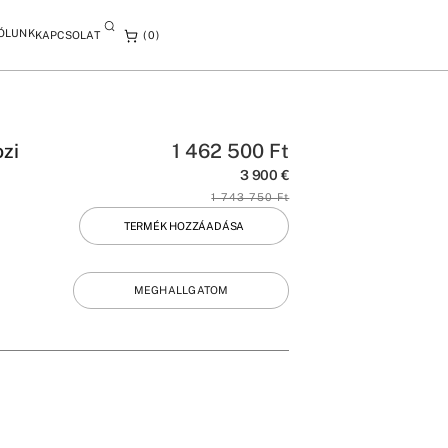
ÓLUNK
KAPCSOLAT
0
zi
1 462 500
Ft
3 900
€
1 743 750
Ft
TERMÉK HOZZÁADÁSA
MEGHALLGATOM