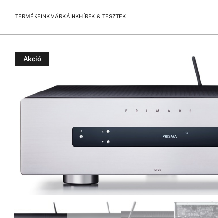
TERMÉKEINK
MÁRKÁINK
HÍREK & TESZTEK
/
/
KEZDŐLAP
TERMÉKEK
PRIMARE SP25 PRISMA HÁZIMOZI 
Akció