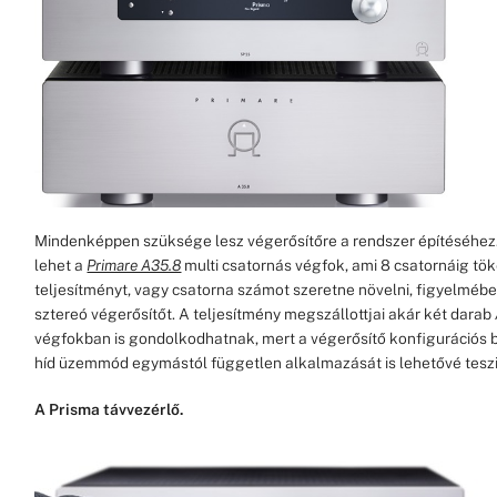
Mindenképpen szüksége lesz végerősítőre a rendszer építéséhez
lehet a
Primare A35.8
multi csatornás végfok, ami 8 csatornáig tök
teljesítményt, vagy csatorna számot szeretne növelni, figyelmébe
sztereó végerősítőt. A teljesítmény megszállottjai akár két darab
végfokban is gondolkodhatnak, mert a végerősítő konfigurációs b
híd üzemmód egymástól független alkalmazását is lehetővé teszi
A Prisma távvezérlő.