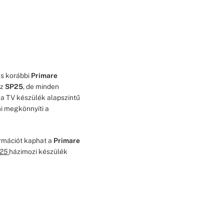
és korábbi
Primare
az
SP25
, de minden
l a TV készülék alapszintű
mi megkönnyíti a
ormációt kaphat a
Primare
25
házimozi készülék