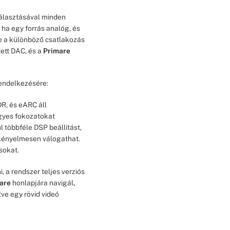
választásával minden
ha egy forrás analóg, és
tre a különböző csatlakozás
ett DAC, és a
Primare
rendelkezésére:
DR, és eARC áll
egyes fokozatokat
l többféle DSP beállítást,
 kényelmesen válogathat.
sokat.
 a rendszer teljes verziós
are
honlapjára navigál,
tve egy rövid videó