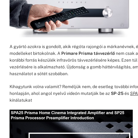
A gyártó azokra is gondolt, akik régóta rajongói a márkanévnek, 
modelleket birtokolnak. A
Primare Prisma távvezérlő
nem csak 
korábbi forrás készülék infravörös távvezérlésére képes. Ezen tú
vezérlésére is alkalmazható. Újdonság a gomb háttérvilágítás, a
használatot a sötét szobában.
Kihagytunk volna valamit? Reméljük nem, de esetleg további inf
honlapján, ahol angol nyelvű videón mutatják be az
SP-25
és
SPA
kínálatukat