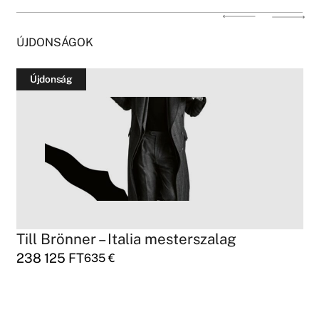
ÚJDONSÁGOK
Újdonság
Till Brönner – Italia mesterszalag
238 125
FT
635
€