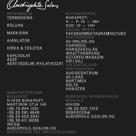
INFORMÁCIÓ
NYITVATARTÁS
TERMÉKEINK
BUDAPEST:
H — P: 10 — 18H
RÓLUNK
SZO: 10 — 14H
SOCIAL MEDIA
MÁRKÁINK
FACEBOOK
INSTAGRAM
YOUTUBE
PARTNEREINK
AJÁNLATOK
AV-ONLINE.HU
COANDCO.
HÍREK & TESZTEK
HANGZÁSVILÁG
WHATTHEBRAND
KAPCSOLAT
SZTEREO MAGAZIN
ÁSZF
HIFI DILI
ADATVÉDELMI NYILATKOZAT
VISZONTELADÓ
PARTNEREINK
AUDIOCENTRUM
AV-LAND
BARTIMEX
DELTA
HANGTÉR
BEMUTATÓTEREM
BUDAPEST
DEBRECEN, NYÍREGYHÁZA,
H-1202 BUDAPEST,
MISKOLC
MÁRTÍROK ÚTJA 145
HÍVJON
+36 70 944 1551
+36 20 503 7313
+36 20 281 4649
DEBRECEN@
+36 20 423 2041
AUDIOPHILE-SZALON.HU
+36 30 411 6039
INFO@
AUDIOPHILE-SZALON.HU
IRATKOZZON FEL HÍRLEVELÜNKRE!