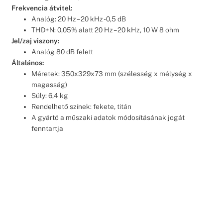
Frekvencia átvitel:
Analóg: 20 Hz – 20 kHz -0,5 dB
THD+N: 0,05% alatt 20 Hz – 20 kHz, 10 W 8 ohm
Jel/zaj viszony:
Analóg 80 dB felett
Általános:
Méretek: 350x329x73 mm (szélesség x mélység x
magasság)
Súly: 6,4 kg
Rendelhető színek: fekete, titán
A gyártó a műszaki adatok módosításának jogát
fenntartja