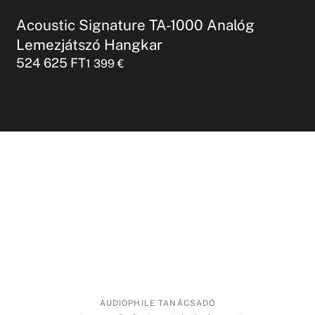
Acoustic Signature TA-1000 Analóg
Lemezjátszó Hangkar
524 625
FT
1 399
€
AUDIOPHILE TANÁCSADÓ