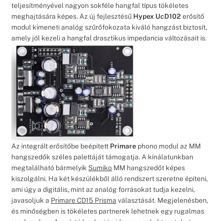
teljesítményével nagyon sokféle hangfal típus tökéletes
meghajtására képes. Az új fejlesztésű
Hypex UcD102
erősítő
modul kimeneti analóg szűrőfokozata kiváló hangzást biztosít,
amely jól kezeli a hangfal drasztikus impedancia változásait is.
Az integrált erősítőbe beépített
Primare
phono modul az MM
hangszedők széles palettáját támogatja. A kínálatunkban
megtalálható bármelyik
Sumiko
MM hangszedőt képes
kiszolgálni. Ha két készülékből álló rendszert szeretne építeni,
ami úgy a digitális, mint az analóg forrásokat tudja kezelni,
javasoljuk a
Primare CD15 Prisma
választását. Megjelenésben,
és minőségben is tökéletes partnerek lehetnek egy rugalmas