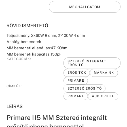
MEGHALLGATOM
RÖVID ISMERTETŐ
Teljesítmény: 2x60W 8 ohm, 2×100 W 4 ohm
Analóg bemenetek
MM bemeneti ellenállás:47 KOhm
MM bemeneti kapacitás:150pF
KATEGÓRIÁK:
SZTEREÓ INTEGRÁLT
ERŐSÍTŐ
ERŐSÍTŐK
MÁRKÁINK
PRIMARE
CÍMKÉK:
SZTEREÓ ERŐSÍTŐ
PRIMARE
AUDIOPHILE
LEÍRÁS
Primare I15 MM Sztereó integrált
erősítő phono bemenettel