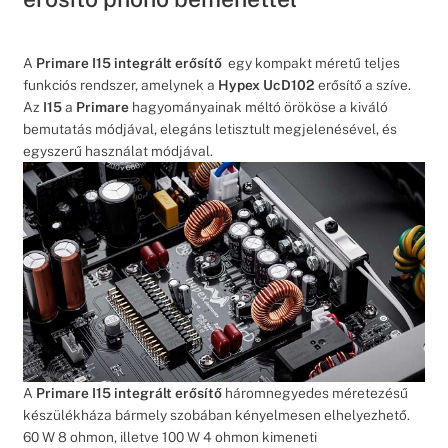
A
Primare I15 integrált erősítő
egy kompakt méretű teljes
funkciós rendszer, amelynek a
Hypex UcD102
erősítő a szíve.
Az
I15
a
Primare
hagyományainak méltó örököse a kiváló
bemutatás módjával, elegáns letisztult megjelenésével, és
egyszerű használat módjával.
A
Primare I15 integrált erősítő
háromnegyedes méretezésű
készülékháza bármely szobában kényelmesen elhelyezhető.
60 W 8 ohmon, illetve 100 W 4 ohmon kimeneti