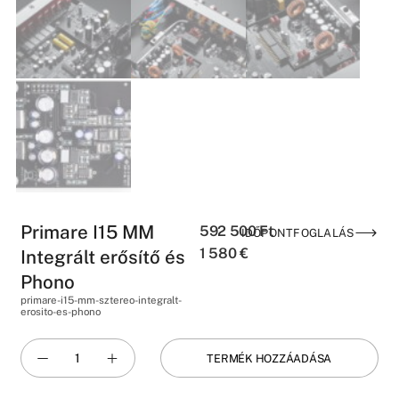
Primare I15 MM
592 500
Ft
IDŐPONTFOGLALÁS
1 580
€
Integrált erősítő és
Phono
primare-i15-mm-sztereo-integralt-
erosito-es-phono
TERMÉK HOZZÁADÁSA