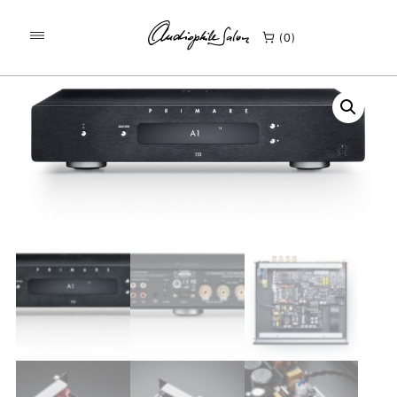
/
/
KEZDŐLAP
TERMÉKEK
0
PRIMARE I15 MM INTEGRÁLT ERŐSÍTŐ ÉS PHONO