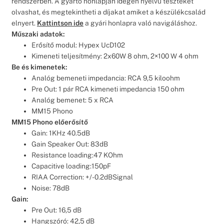
rendszerben. A gyártó honlapján idegen nyelvű teszteket
olvashat, és megtekintheti a díjakat amiket a készülékcsalád
elnyert.
Kattintson ide
a gyári honlapra való navigáláshoz.
Műszaki adatok:
Erősítő modul: Hypex UcD102
Kimeneti teljesítmény: 2x60W 8 ohm, 2×100 W 4 ohm
Be és kimenetek:
Analóg bemeneti impedancia: RCA 9,5 kiloohm
Pre Out: 1 pár RCA kimeneti impedancia 150 ohm
Analóg bemenet: 5 x RCA
MM15 Phono
MM15 Phono előerősítő
Gain: 1KHz 40.5dB
Gain Speaker Out: 83dB
Resistance loading:47 KOhm
Capacitive loading:150pF
RIAA Correction: +/-0.2dBSignal
Noise: 78dB
Gain:
Pre Out: 16,5 dB
Hangszóró: 42,5 dB