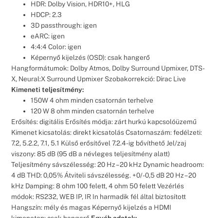
HDR: Dolby Vision, HDR10+, HLG
HDCP: 2.3
3D passthrough: igen
eARC: igen
4:4:4 Color: igen
Képernyő kijelzés (OSD): csak hangerő
Hangformátumok: Dolby Atmos, Dolby Surround Upmixer, DTS-
X, Neural:X Surround Upmixer Szobakorrekció: Dirac Live
Kimeneti teljesítmény:
150W 4 ohm minden csatornán terhelve
120 W 8 ohm minden csatornán terhelve
Erősítés: digitális Erősítés módja: zárt hurkú kapcsolóüzemű
Kimenet kicsatolás: direkt kicsatolás Csatornaszám: fedélzeti:
7.2, 5.2.2, 7.1, 5.1 Külső erősítővel 7.2.4-ig bővíthető Jel/zaj
viszony: 85 dB (95 dB a névleges teljesítmény alatt)
Teljesítmény sávszélesség: 20 Hz – 20 kHz Dynamic headroom:
4 dB THD: 0,05% Átviteli sávszélesség. +0/-0,5 dB 20 Hz – 20
kHz Damping: 8 ohm 100 felett, 4 ohm 50 felett Vezérlés
módok: RS232, WEB IP, IR In harmadik fél által biztosított
Hangszín: mély és magas Képernyő kijelzés a HDMI