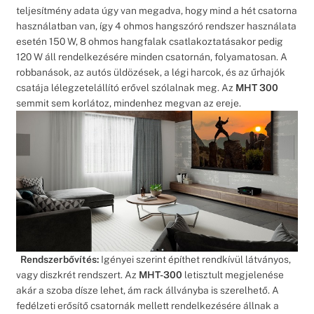
teljesítmény adata úgy van megadva, hogy mind a hét csatorna
használatban van, így 4 ohmos hangszóró rendszer használata
esetén 150 W, 8 ohmos hangfalak csatlakoztatásakor pedig
120 W áll rendelkezésére minden csatornán, folyamatosan. A
robbanások, az autós üldözések, a légi harcok, és az űrhajók
csatája lélegzetelállító erővel szólalnak meg. Az
MHT 300
semmit sem korlátoz, mindenhez megvan az ereje.
Rendszerbővítés:
Igényei szerint építhet rendkívül látványos,
vagy diszkrét rendszert. Az
MHT-300
letisztult megjelenése
akár a szoba dísze lehet, ám rack állványba is szerelhető. A
fedélzeti erősítő csatornák mellett rendelkezésére állnak a