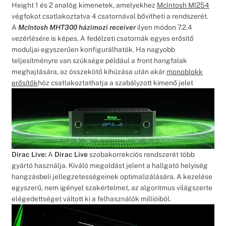
Height 1 és 2 analóg kimenetek, amelyekhez
McIntosh MI254
végfokot csatlakoztatva 4 csatornával bővítheti a rendszerét.
A
McIntosh MHT300 házimozi receiver
ilyen módon 7.2.4
vezérlésére is képes. A fedélzeti csatornák egyes erősítő
moduljai egyszerűen konfigurálhatók. Ha nagyobb
teljesítményre van szüksége például a front hangfalak
meghajtására, az összekötő kihúzása után akár
monoblokk
erősítők
höz csatlakoztathatja a szabályzott kimenő jelet
Dirac Live:
A
Dirac Live
szobakorrekciós rendszerét több
gyártó használja. Kiváló megoldást jelent a hallgató helyiség
hangzásbeli jellegzetességeinek optimalizálására. A kezelése
egyszerű, nem igényel szakértelmet, az algoritmus világszerte
elégedettséget váltott ki a felhasználók millióiból.