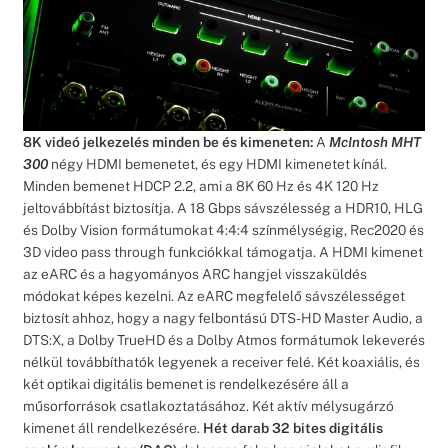
8K videó jelkezelés minden be és kimeneten:
A
McIntosh MHT
300
négy HDMI bemenetet, és egy HDMI kimenetet kínál.
Minden bemenet HDCP 2.2, ami a 8K 60 Hz és 4K 120 Hz
jeltovábbítást biztosítja. A 18 Gbps sávszélesség a HDR10, HLG
és Dolby Vision formátumokat 4:4:4 színmélységig, Rec2020 és
3D video pass through funkciókkal támogatja. A HDMI kimenet
az eARC és a hagyományos ARC hangjel visszaküldés
módokat képes kezelni. Az eARC megfelelő sávszélességet
biztosít ahhoz, hogy a nagy felbontású DTS-HD Master Audio, a
DTS:X, a Dolby TrueHD és a Dolby Atmos formátumok lekeverés
nélkül továbbíthatók legyenek a receiver felé. Két koaxiális, és
két optikai digitális bemenet is rendelkezésére áll a
műsorforrások csatlakoztatásához. Két aktív mélysugárzó
kimenet áll rendelkezésére.
Hét darab 32 bites digitális