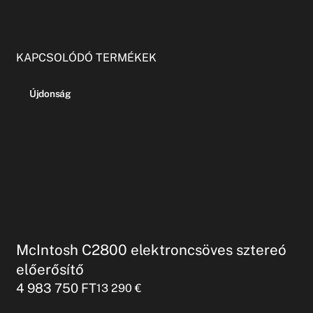
KAPCSOLÓDÓ TERMÉKEK
Újdonság
McIntosh C2800 elektroncsöves sztereó
előerősítő
4 983 750
FT
13 290
€