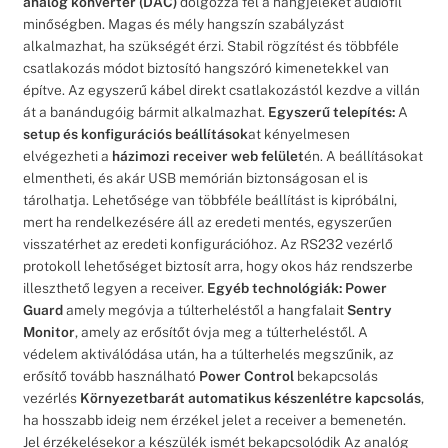
analóg konverter (DAC)
dolgozza fel a hangjeleket audiofil
minőségben. Magas és mély hangszín szabályzást
alkalmazhat, ha szükségét érzi. Stabil rögzítést és többféle
csatlakozás módot biztosító hangszóró kimenetekkel van
építve. Az egyszerű kábel direkt csatlakozástól kezdve a villán
át a banándugóig bármit alkalmazhat.
Egyszerű telepítés:
A
setup és konfigurációs beállítások
at kényelmesen
elvégezheti a
házimozi receiver web felület
én. A beállításokat
elmentheti, és akár USB memórián biztonságosan el is
tárolhatja. Lehetősége van többféle beállítást is kipróbálni,
mert ha rendelkezésére áll az eredeti mentés, egyszerűen
visszatérhet az eredeti konfigurációhoz. Az RS232 vezérlő
protokoll lehetőséget biztosít arra, hogy okos ház rendszerbe
illeszthető legyen a receiver.
Egyéb technológiák:
Power
Guard
amely megóvja a túlterheléstől a hangfalait
Sentry
Monitor
, amely az erősítőt óvja meg a túlterheléstől. A
védelem aktiválódása után, ha a túlterhelés megszűnik, az
erősítő tovább használható
Power Control
bekapcsolás
vezérlés
Környezetbarát
automatikus
készenlétre
kapcsolás
,
ha hosszabb ideig nem érzékel jelet a receiver a bemenetén.
Jel érzékelésekor a készülék ismét bekapcsolódik Az analóg