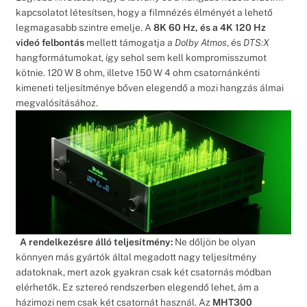
kapcsolatot létesítsen, hogy a filmnézés élményét a lehető
legmagasabb szintre emelje. A
8K 60 Hz, és a 4K 120 Hz
videó felbontás
mellett támogatja a
Dolby Atmos
, és
DTS:X
hangformátumokat, így sehol sem kell kompromisszumot
kötnie. 120 W 8 ohm, illetve 150 W 4 ohm csatornánkénti
kimeneti teljesítménye bőven elegendő a mozi hangzás álmai
megvalósításához.
A rendelkezésre álló teljesítmény:
Ne dőljön be olyan
könnyen más gyártók által megadott nagy teljesítmény
adatoknak, mert azok gyakran csak két csatornás módban
elérhetők. Ez sztereó rendszerben elegendő lehet, ám a
házimozi nem csak két csatornát használ. Az
MHT300