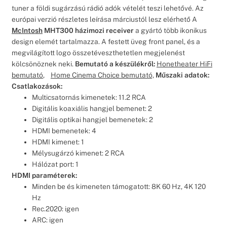
tuner a földi sugárzású rádió adók vételét teszi lehetővé. Az
európai verzió részletes leírása márciustól lesz elérhető A
McIntosh
MHT300 házimozi receiver
a gyártó több ikonikus
design elemét tartalmazza. A festett üveg front panel, és a
megvilágított logo összetéveszthetetlen megjelenést
kölcsönöznek neki.
Bemutató a készülékről:
Honetheater HiFi
bemutató
,
Home Cinema Choice bemutató,
Műszaki adatok:
Csatlakozások:
Multicsatornás kimenetek: 11.2 RCA
Digitális koaxiális hangjel bemenet: 2
Digitális optikai hangjel bemenetek: 2
HDMI bemenetek: 4
HDMI kimenet: 1
Mélysugárzó kimenet: 2 RCA
Hálózat port: 1
HDMI paraméterek:
Minden be és kimeneten támogatott: 8K 60 Hz, 4K 120
Hz
Rec.2020: igen
ARC: igen