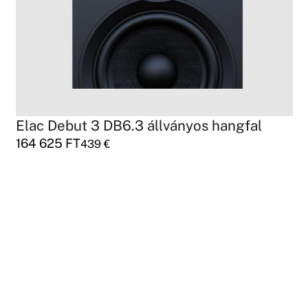
Elac Debut 3 DB6.3 állványos hangfal
164 625
FT
439
€