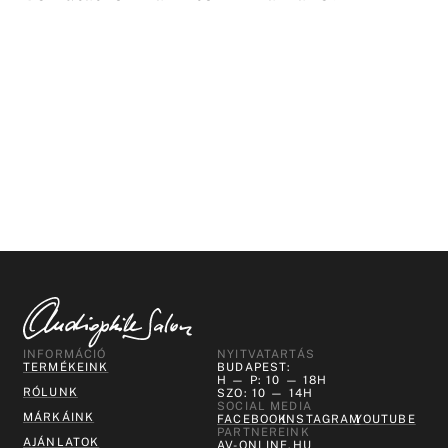
INFORMÁCIÓ
NYITVATARTÁS
TERMÉKEINK
BUDAPEST:
H — P: 10 — 18H
RÓLUNK
SZO: 10 — 14H
SOCIAL MEDIA
MÁRKÁINK
FACEBOOK
INSTAGRAM
YOUTUBE
PARTNEREINK
AJÁNLATOK
AV-ONLINE.HU