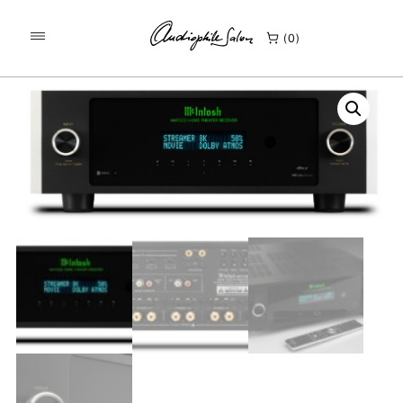
/
/
KEZDŐLAP
TERMÉKEK
0
MCINTOSH MHT300 HÁZIMOZI RECEIVER