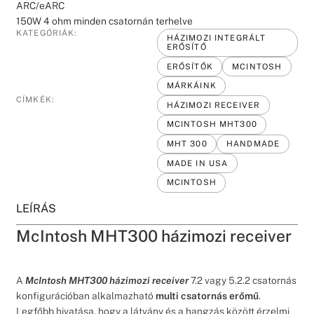
ARC/eARC
150W 4 ohm minden csatornán terhelve
KATEGÓRIÁK:
HÁZIMOZI INTEGRÁLT
ERŐSÍTŐ
ERŐSÍTŐK
MCINTOSH
MÁRKÁINK
CÍMKÉK:
HÁZIMOZI RECEIVER
MCINTOSH MHT300
MHT 300
HANDMADE
MADE IN USA
MCINTOSH
LEÍRÁS
McIntosh MHT300 házimozi receiver
A
McIntosh MHT300 házimozi receiver
7.2 vagy 5.2.2 csatornás
konfigurációban alkalmazható
multi csatornás erőmű
.
Legfőbb hivatása, hogy a látvány és a hangzás között érzelmi