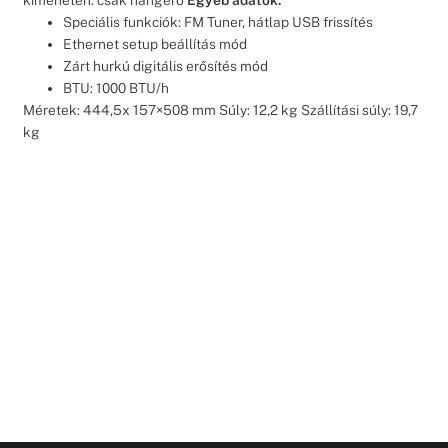
kimeneten: csak hangerő
Egyéb adatok:
Speciális funkciók: FM Tuner, hátlap USB frissítés
Ethernet setup beállítás mód
Zárt hurkú digitális erősítés mód
BTU: 1000 BTU/h
Méretek: 444,5x 157×508 mm Súly: 12,2 kg Szállítási súly: 19,7
kg