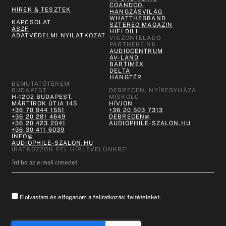
COANDCO.
HÍREK & TESZTEK
HANGZÁSVILÁG
WHATTHEBRAND
KAPCSOLAT
SZTEREO MAGAZIN
ÁSZF
HIFI DILI
ADATVÉDELMI NYILATKOZAT
VISZONTELADÓ
PARTNEREINK
AUDIOCENTRUM
AV-LAND
BARTIMEX
DELTA
HANGTÉR
BEMUTATÓTEREM
BUDAPEST
DEBRECEN, NYÍREGYHÁZA,
H-1202 BUDAPEST,
MISKOLC
MÁRTÍROK ÚTJA 145
HÍVJON
+36 70 944 1551
+36 20 503 7313
+36 20 281 4649
DEBRECEN@
+36 20 423 2041
AUDIOPHILE-SZALON.HU
+36 30 411 6039
INFO@
AUDIOPHILE-SZALON.HU
IRATKOZZON FEL HÍRLEVELÜNKRE!
Elolvastam és elfogadom a feliratkozási feltételeket.