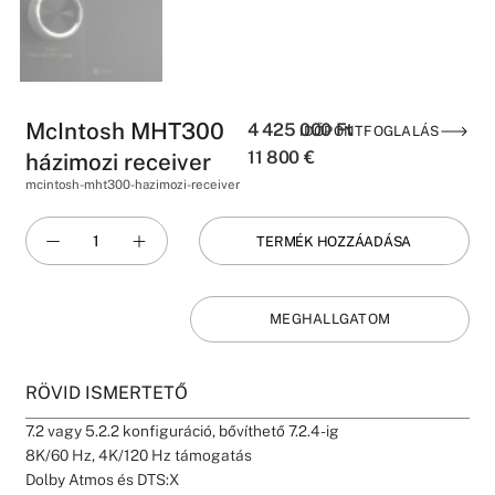
McIntosh MHT300
4 425 000
Ft
IDŐPONTFOGLALÁS
11 800
€
házimozi receiver
mcintosh-mht300-hazimozi-receiver
TERMÉK HOZZÁADÁSA
MEGHALLGATOM
RÖVID ISMERTETŐ
7.2 vagy 5.2.2 konfiguráció, bővíthető 7.2.4-ig
8K/60 Hz, 4K/120 Hz támogatás
Dolby Atmos és DTS:X