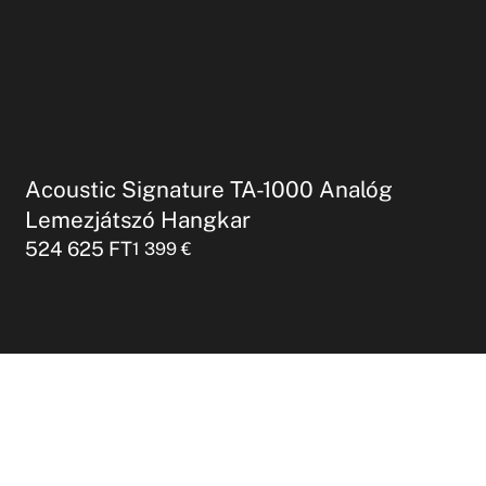
Acoustic Signature TA-1000 Analóg
Lemezjátszó Hangkar
524 625
FT
1 399
€