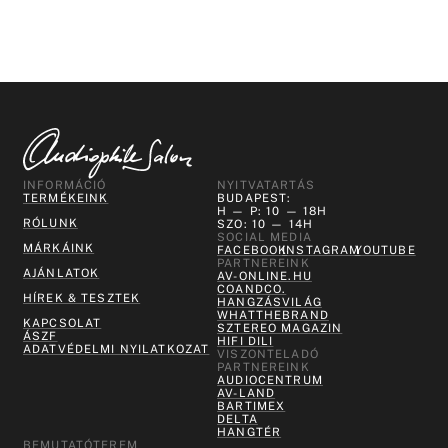
INFORMÁCIÓ
NYITVATARTÁS
TERMÉKEINK
BUDAPEST:
H — P: 10 — 18H
RÓLUNK
SZO: 10 — 14H
SOCIAL MEDIA
MÁRKÁINK
FACEBOOK
INSTAGRAM
YOUTUBE
PARTNEREINK
AJÁNLATOK
AV-ONLINE.HU
COANDCO.
HÍREK & TESZTEK
HANGZÁSVILÁG
WHATTHEBRAND
KAPCSOLAT
SZTEREO MAGAZIN
ÁSZF
HIFI DILI
ADATVÉDELMI NYILATKOZAT
VISZONTELADÓ
PARTNEREINK
AUDIOCENTRUM
AV-LAND
BARTIMEX
DELTA
HANGTÉR
BEMUTATÓTEREM