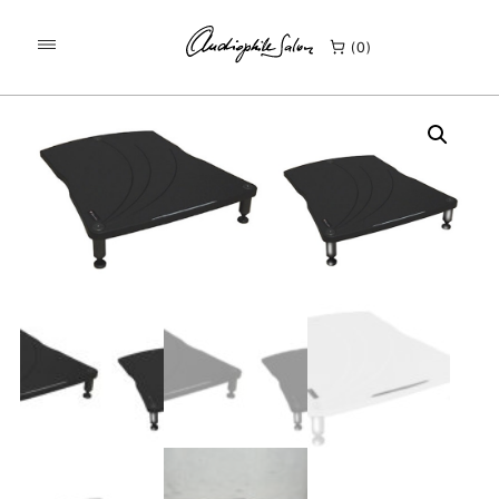
/
/
KEZDŐLAP
TERMÉKEK
0
BASSOCONTINUO VIELLA 2.1 VÉGFOK ÁLLVÁNY