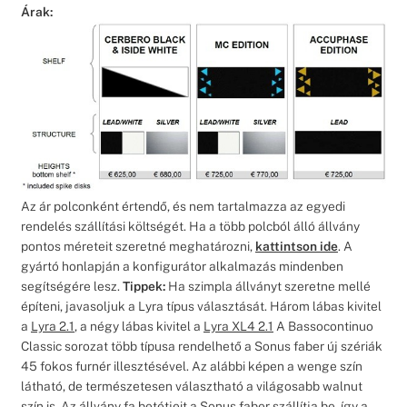
Árak:
Az ár polconként értendő, és nem tartalmazza az egyedi
rendelés szállítási költségét. Ha a több polcból álló állvány
pontos méreteit szeretné meghatározni,
kattintson ide
. A
gyártó honlapján a konfigurátor alkalmazás mindenben
segítségére lesz.
Tippek:
Ha szimpla állványt szeretne mellé
építeni, javasoljuk a Lyra típus választását. Három lábas kivitel
a
Lyra 2.1
, a négy lábas kivitel a
Lyra XL4 2.1
A Bassocontinuo
Classic sorozat több típusa rendelhető a Sonus faber új szériák
45 fokos furnér illesztésével. Az alábbi képen a wenge szín
látható, de természetesen választható a világosabb walnut
szín is. Az állvány fa betétjeit a Sonus faber szállítja be, így a