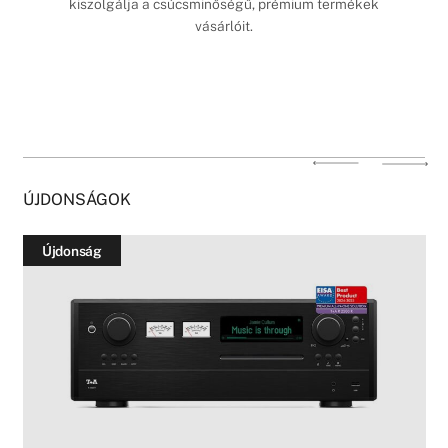
kiszolgálja a csúcsminőségű, prémium termékek
vásárlóit.
ÚJDONSÁGOK
Újdonság