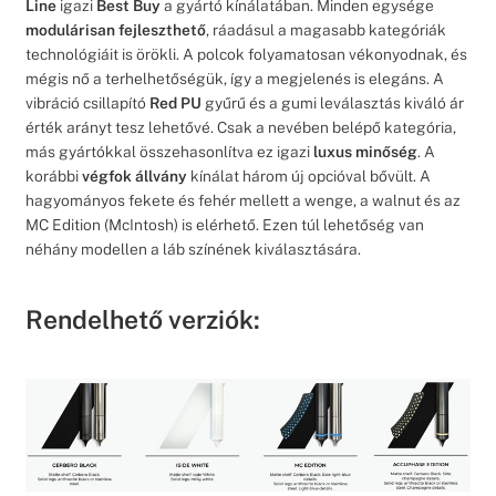
Line
igazi
Best Buy
a gyártó kínálatában. Minden egysége
modulárisan fejleszthető
, ráadásul a magasabb kategóriák
technológiáit is örökli. A polcok folyamatosan vékonyodnak, és
mégis nő a terhelhetőségük, így a megjelenés is elegáns. A
vibráció csillapító
Red PU
gyűrű és a gumi leválasztás kiváló ár
érték arányt tesz lehetővé. Csak a nevében belépő kategória,
más gyártókkal összehasonlítva ez igazi
luxus minőség
. A
korábbi
végfok állvány
kínálat három új opcióval bővült. A
hagyományos fekete és fehér mellett a wenge, a walnut és az
MC Edition (McIntosh) is elérhető. Ezen túl lehetőség van
néhány modellen a láb színének kiválasztására.
Rendelhető verziók: