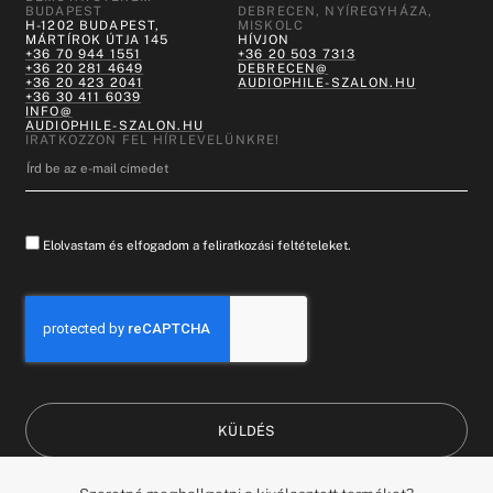
BUDAPEST
DEBRECEN, NYÍREGYHÁZA,
H-1202 BUDAPEST,
MISKOLC
MÁRTÍROK ÚTJA 145
HÍVJON
+36 70 944 1551
+36 20 503 7313
+36 20 281 4649
DEBRECEN@
+36 20 423 2041
AUDIOPHILE-SZALON.HU
+36 30 411 6039
INFO@
AUDIOPHILE-SZALON.HU
IRATKOZZON FEL HÍRLEVELÜNKRE!
Elolvastam és elfogadom a feliratkozási feltételeket.
KÜLDÉS
HUNGARY (HU)
DESIGN BY: