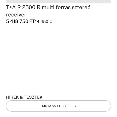
T+A R 2500 R multi forrás sztereó
receiver
5 418 750
FT
14 450
€
HÍREK & TESZTEK
MUTASS TÖBBET