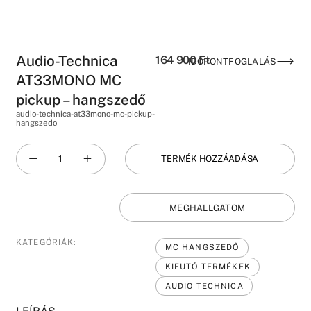
Audio-Technica
164 900
Ft
IDŐPONTFOGLALÁS
AT33MONO MC
pickup – hangszedő
audio-technica-at33mono-mc-pickup-
hangszedo
TERMÉK HOZZÁADÁSA
MEGHALLGATOM
KATEGÓRIÁK:
MC HANGSZEDŐ
KIFUTÓ TERMÉKEK
AUDIO TECHNICA