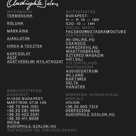
INFORMÁCIÓ
NYITVATARTÁS
TERMÉKEINK
BUDAPEST:
H — P: 10 — 18H
RÓLUNK
SZO: 10 — 14H
SOCIAL MEDIA
MÁRKÁINK
FACEBOOK
INSTAGRAM
YOUTUBE
PARTNEREINK
AJÁNLATOK
AV-ONLINE.HU
COANDCO.
HÍREK & TESZTEK
HANGZÁSVILÁG
WHATTHEBRAND
KAPCSOLAT
SZTEREO MAGAZIN
ÁSZF
HIFI DILI
ADATVÉDELMI NYILATKOZAT
VISZONTELADÓ
PARTNEREINK
AUDIOCENTRUM
AV-LAND
BARTIMEX
DELTA
HANGTÉR
BEMUTATÓTEREM
BUDAPEST
DEBRECEN, NYÍREGYHÁZA,
H-1202 BUDAPEST,
MISKOLC
MÁRTÍROK ÚTJA 145
HÍVJON
+36 70 944 1551
+36 20 503 7313
+36 20 281 4649
DEBRECEN@
+36 20 423 2041
AUDIOPHILE-SZALON.HU
+36 30 411 6039
INFO@
AUDIOPHILE-SZALON.HU
IRATKOZZON FEL HÍRLEVELÜNKRE!