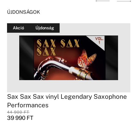
ÚJDONSÁGOK
Akció
Újdonság
Sax Sax Sax vinyl Legendary Saxophone
Performances
44 900
FT
39 990
FT