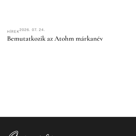
2026. 07. 24.
HÍREK
Bemutatkozik az Atohm márkanév