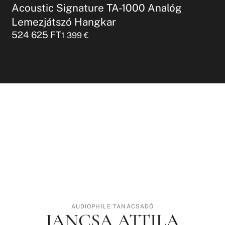
Acoustic Signature TA-1000 Analóg
Lemezjátszó Hangkar
524 625
FT
1 399
€
AUDIOPHILE TANÁCSADÓ
JANCSA ATTILA