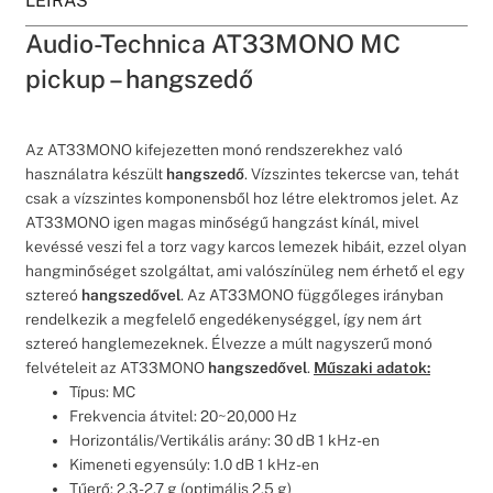
LEÍRÁS
Audio-Technica AT33MONO MC
pickup – hangszedő
Az AT33MONO kifejezetten monó rendszerekhez való
használatra készült
hangszedő
. Vízszintes tekercse van, tehát
csak a vízszintes komponensből hoz létre elektromos jelet. Az
AT33MONO igen magas minőségű hangzást kínál, mivel
kevéssé veszi fel a torz vagy karcos lemezek hibáit, ezzel olyan
hangminőséget szolgáltat, ami valószínüleg nem érhető el egy
sztereó
hangszedővel
. Az AT33MONO függőleges irányban
rendelkezik a megfelelő engedékenységgel, így nem árt
sztereó hanglemezeknek. Élvezze a múlt nagyszerű monó
felvételeit az AT33MONO
hangszedővel
.
Műszaki adatok:
Típus: MC
Frekvencia átvitel: 20~20,000 Hz
Horizontális/Vertikális arány: 30 dB 1 kHz-en
Kimeneti egyensúly: 1.0 dB 1 kHz-en
Tűerő: 2.3-2.7 g (optimális 2.5 g)