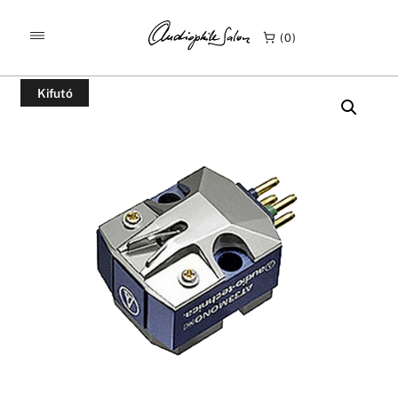
/
/
KEZDŐLAP
TERMÉKEK
0
AUDIO-TECHNICA AT33MONO MC PICKUP – HANGSZEDŐ
Kifutó