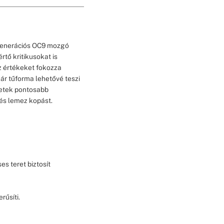
 generációs OC9 mozgó
rtő kritikusokat is
z értékeket fokozza
r tűforma lehetővé teszi
letek pontosabb
 és lemez kopást.
l
s teret biztosít
rűsíti.