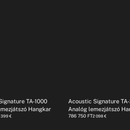
Signature TA-1000
Acoustic Signature TA
emezjátszó Hangkar
Analóg lemezjátszó Ha
786 750
FT
1 399
€
2 098
€