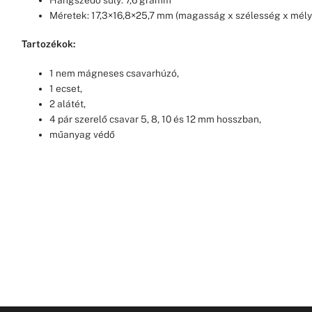
Méretek: 17,3×16,8×25,7 mm (magasság x szélesség x mél
Tartozékok:
1 nem mágneses csavarhúzó,
1 ecset,
2 alátét,
4 pár szerelő csavar 5, 8, 10 és 12 mm hosszban,
műanyag védő