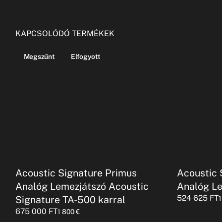
KAPCSOLÓDÓ TERMÉKEK
Megszűnt
Elfogyott
Acoustic Signature Primus
Acoustic 
Analóg Lemezjátszó Acoustic
Analóg L
524 625
FT
Signature TA-500 karral
675 000
FT
1 800
€