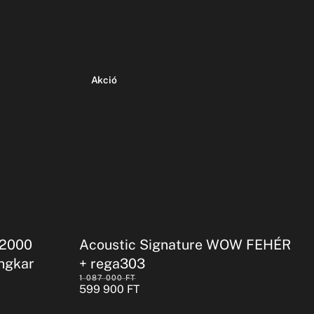
Akció
-2000
Acoustic Signature WOW FEHÉR
ngkar
+ rega303
1 087 000
FT
599 900
FT