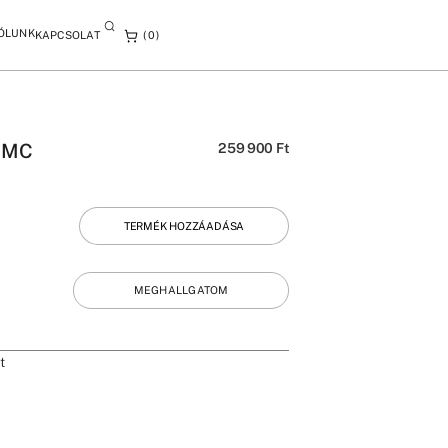
ÓLUNK
KAPCSOLAT
0
L MC
259 900
Ft
TERMÉK HOZZÁADÁSA
MEGHALLGATOM
t