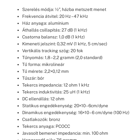
Szerelés módja: ½”, házba metszett menet
Frekvencia átvitel: 20 Hz – 47 kHz
Ház anyaga: alumínium
Áthallás csillapítás: 27 dB (1 kHz)
Csatorna balansz: 1,0 dB (1 kHz)
Kimeneti jelszint: 0,32 mV (1 kHz, 5 cm/sec)
Vertikális tracking szög: 20 fok
Tűnyomás: 1,8 – 2,2 gramm (2,0 standard)
Tű forma: mikrolineár
Tű mérete: 2,2×0,12 mm
Tűszár: bór
Tekercs impedancia: 12 ohm 1 kHz
Tekercs induktivitás: 25 uH (1 kHz)
DC ellenállás: 12 ohm
Statikus engedékenység: 20×10 – 6cm/dyne
Dinamikus engedékenység: 16×10 – 6 cm/dyne (100 Hz)
Csatlakozók: bronz
Tekercs anyaga: PCOCC
Javasolt bemenet impedancia: min. 100 ohm
Hangszedő súly: 7,6 gramm