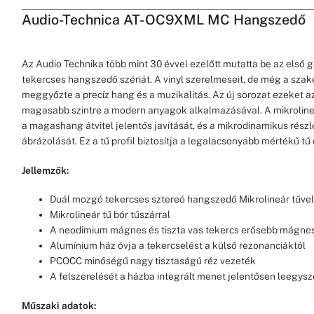
Audio-Technica AT-OC9XML MC Hangszedő
Az Audio Technika több mint 30 évvel ezelőtt mutatta be az első
tekercses hangszedő szériát. A vinyl szerelmeseit, de még a szaké
meggyőzte a precíz hang és a muzikalitás. Az új sorozat ezeket a
magasabb szintre a modern anyagok alkalmazásával. A mikrolineá
a magashang átvitel jelentős javítását, és a mikrodinamikus rész
ábrázolását. Ez a tű profil biztosítja a legalacsonyabb mértékű tű
Jellemzők:
Duál mozgó tekercses sztereó hangszedő Mikrolineár tűve
Mikrolineár tű bór tűszárral
A neodimium mágnes és tiszta vas tekercs erősebb mágnese
Alumínium ház óvja a tekercselést a külső rezonanciáktól
PCOCC minőségű nagy tisztaságú réz vezeték
A felszerelését a házba integrált menet jelentősen leegysze
Műszaki adatok: