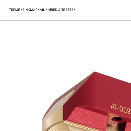
TERMÉKEINK
MÁRKÁINK
HÍREK & TESZTEK
/
/
KEZDŐLAP
TERMÉKEK
AUDIO-TECHNICA AT-OC9XML MC 