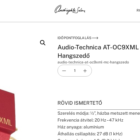
R
HANGSZEDŐ
IDŐPONTFOGLALÁS
Audio-Technica AT-OC9XM
Hangszedő
audio-technica-at-oc9xml-mc-hangszedo
RÖVID ISMERTETŐ
Szerelés módja: ½”, házba metszett mene
Frekvencia átvitel: 20 Hz – 47 kHz
Ház anyaga: alumínium
Áthallás csillapítás: 27 dB (1 kHz)