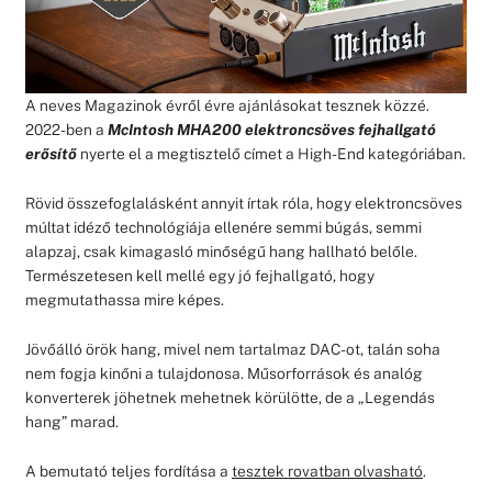
A neves Magazinok évről évre ajánlásokat tesznek közzé.
2022-ben a
McIntosh MHA200 elektroncsöves fejhallgató
erősítő
nyerte el a megtisztelő címet a High-End kategóriában.
Rövid összefoglalásként annyit írtak róla, hogy elektroncsöves
múltat idéző technológiája ellenére semmi búgás, semmi
alapzaj, csak kimagasló minőségű hang hallható belőle.
Természetesen kell mellé egy jó fejhallgató, hogy
megmutathassa mire képes.
Jövőálló örök hang, mivel nem tartalmaz DAC-ot, talán soha
nem fogja kinőni a tulajdonosa. Műsorforrások és analóg
konverterek jöhetnek mehetnek körülötte, de a „Legendás
hang” marad.
A bemutató teljes fordítása a
tesztek rovatban olvasható
.