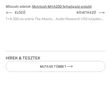
Műszaki adatok:
McIntosh MHA200 fejhallgató erősítő
ELŐZŐ
KÖVETKEZŐ
T+A 200-as széria The Absolute Sound Golden Ear díj
Audio Research I/50 tulajdonosok figyelmébe
HÍREK & TESZTEK
MUTASS TÖBBET