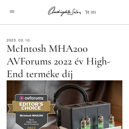
/
/
KEZDŐLAP
HÍREK
0
MCINTOSH MHA200 AVFORUMS 2022 ÉV HIGH-END
TERMÉKE DÍJ
2023. 03. 10.
McIntosh MHA200
AVForums 2022 év High-
End terméke díj