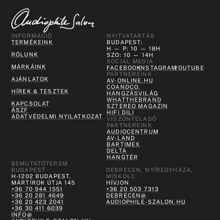
INFORMÁCIÓ
NYITVATARTÁS
TERMÉKEINK
BUDAPEST:
H — P: 10 — 18H
RÓLUNK
SZO: 10 — 14H
SOCIAL MEDIA
MÁRKÁINK
FACEBOOK
INSTAGRAM
YOUTUBE
PARTNEREINK
AJÁNLATOK
AV-ONLINE.HU
COANDCO.
HÍREK & TESZTEK
HANGZÁSVILÁG
WHATTHEBRAND
KAPCSOLAT
SZTEREO MAGAZIN
ÁSZF
HIFI DILI
ADATVÉDELMI NYILATKOZAT
VISZONTELADÓ
PARTNEREINK
AUDIOCENTRUM
AV-LAND
BARTIMEX
DELTA
HANGTÉR
BEMUTATÓTEREM
BUDAPEST
DEBRECEN, NYÍREGYHÁZA,
H-1202 BUDAPEST,
MISKOLC
MÁRTÍROK ÚTJA 145
HÍVJON
+36 70 944 1551
+36 20 503 7313
+36 20 281 4649
DEBRECEN@
+36 20 423 2041
AUDIOPHILE-SZALON.HU
+36 30 411 6039
INFO@