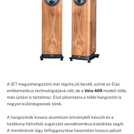
A JET magashangszóró már régóta jól bevált, szinte az Elac
emblematikus technológiájává vált, de a
Vela 409
modell több,
más újítást is tartalmaz. Első pillantásra a többi hangszóró is
nagyon különlegesnek tűnik.
A hangszórók kosara alumínium öntvényből készült és a
hatékony hátrafelé sugárzást aerodinamikus kialakítás segíti.
A membránok lágy felfüggesztése hasonlóan hosszú pályát