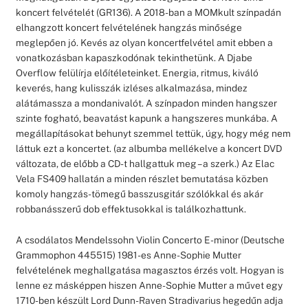
koncert felvételét (GR136). A 2018-ban a MOMkult színpadán
elhangzott koncert felvételének hangzás minősége
meglepően jó. Kevés az olyan koncertfelvétel amit ebben a
vonatkozásban kapaszkodónak tekinthetünk. A Djabe
Overflow felülírja előítéleteinket. Energia, ritmus, kiváló
keverés, hang kulisszák izléses alkalmazása, mindez
alátámassza a mondanivalót. A színpadon minden hangszer
szinte fogható, beavatást kapunk a hangszeres munkába. A
megállapításokat behunyt szemmel tettük, úgy, hogy még nem
láttuk ezt a koncertet. (az albumba mellékelve a koncert DVD
változata, de előbb a CD-t hallgattuk meg – a szerk.) Az Elac
Vela FS409 hallatán a minden részlet bemutatása közben
komoly hangzás-tömegű basszusgitár szólókkal és akár
robbanásszerű dob effektusokkal is találkozhattunk.
A csodálatos Mendelssohn Violin Concerto E-minor (Deutsche
Grammophon 445515) 1981-es Anne-Sophie Mutter
felvételének meghallgatása magasztos érzés volt. Hogyan is
lenne ez másképpen hiszen Anne-Sophie Mutter a művet egy
1710-ben készült Lord Dunn-Raven Stradivarius hegedűn adja