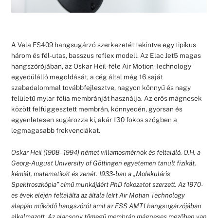
A Vela FS409 hangsugárzó szerkezetét tekintve egy tipikus
három és fél-utas, basszus reflex modell. Az Elac Jet5 magas
hangszórójában, az Oskar Heil-féle Air Motion Technology
egyedülálló megoldását, a cég által még 16 saját
szabadalommal továbbfejlesztve, nagyon könnyű és nagy
felületű mylar-fólia membránját használja. Az erős mágnesek
között felfüggesztett membrán, könnyedén, gyorsan és
egyenletesen sugározza ki, akár 130 fokos szögben a
legmagasabb frekvenciákat.
Oskar Heil (1908 – 1994) német villamosmérnök és feltaláló. O.H. a
Georg-August University of Göttingen egyetemen tanult fizikát,
kémiát, matematikát és zenét. 1933-ban a „Molekuláris
Spektroszkópia” című munkájáért PhD fokozatot szerzett. Az 1970-
es évek elején feltalálta az általa leírt Air Motian Technology
alapján működő hangszórót amit az ESS AMT1 hangsugárzójában
alkalmazott. Az alacsony tömegű membrán mágneses mezőben van