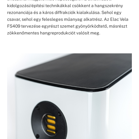
kidolgozási/építési technikákkal csökkent a hangszekrény
rezonanciája és a káros diffrakciók kialakulása. Sehol egy
csavar, sehol egy felesleges műanyag alkatrész. Az Elac Vela
FS409 tervezése egyrészt szemet gyönyörködtető, másrészt
zökkenőmentes hangreprodukciót valósít meg.