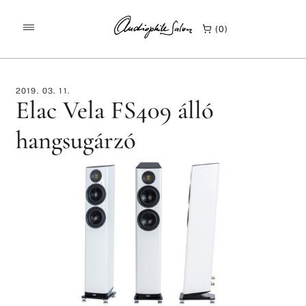
/
/
KEZDŐLAP
TESZTEK
0
ELAC VELA FS409 ÁLLÓ HANGSUGÁRZÓ
2019. 03. 11.
Elac Vela FS409 álló
hangsugárzó