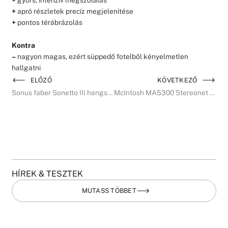
+
apró részletek precíz megjelenítése
+
pontos térábrázolás
Kontra
–
nagyon magas, ezért süppedő fotelből kényelmetlen
hallgatni
ELŐZŐ
KÖVETKEZŐ
Sonus faber Sonetto III hangsugárzó teszt
McIntosh MA5300 Stereonet bemutató
HÍREK & TESZTEK
MUTASS TÖBBET