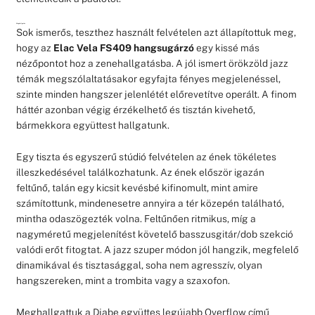
Meghallgatás
Sok ismerős, teszthez használt felvételen azt állapítottuk meg,
hogy az
Elac Vela FS409 hangsugárzó
egy kissé más
nézőpontot hoz a zenehallgatásba. A jól ismert örökzöld jazz
témák megszólaltatásakor egyfajta fényes megjelenéssel,
szinte minden hangszer jelenlétét előrevetítve operált. A finom
háttér azonban végig érzékelhető és tisztán kivehető,
bármekkora együttest hallgatunk.
Egy tiszta és egyszerű stúdió felvételen az ének tökéletes
illeszkedésével találkozhatunk. Az ének először igazán
feltűnő, talán egy kicsit kevésbé kifinomult, mint amire
számítottunk, mindenesetre annyira a tér közepén található,
mintha odaszögezték volna. Feltűnően ritmikus, míg a
nagyméretű megjelenítést követelő basszusgitár/dob szekció
valódi erőt fitogtat. A jazz szuper módon jól hangzik, megfelelő
dinamikával és tisztasággal, soha nem agresszív, olyan
hangszereken, mint a trombita vagy a szaxofon.
Meghallgattuk a Djabe együttes legújabb Overflow című