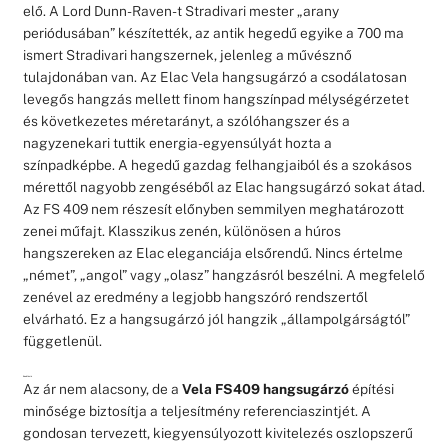
elő. A Lord Dunn-Raven-t Stradivari mester „arany
periódusában” készítették, az antik hegedű egyike a 700 ma
ismert Stradivari hangszernek, jelenleg a művésznő
tulajdonában van. Az Elac Vela hangsugárzó a csodálatosan
levegős hangzás mellett finom hangszínpad mélységérzetet
és következetes méretarányt, a szólóhangszer és a
nagyzenekari tuttik energia-egyensúlyát hozta a
színpadképbe. A hegedű gazdag felhangjaiból és a szokásos
mérettől nagyobb zengéséből az Elac hangsugárzó sokat átad.
Az FS 409 nem részesít előnyben semmilyen meghatározott
zenei műfajt. Klasszikus zenén, különösen a húros
hangszereken az Elac eleganciája elsőrendű. Nincs értelme
„német”, „angol” vagy „olasz” hangzásról beszélni. A megfelelő
zenével az eredmény a legjobb hangszóró rendszertől
elvárható. Ez a hangsugárzó jól hangzik „állampolgárságtól”
függetlenül.
Konklúzió
Az ár nem alacsony, de a
Vela FS409 hangsugárzó
építési
minősége biztosítja a teljesítmény referenciaszintjét. A
gondosan tervezett, kiegyensúlyozott kivitelezés oszlopszerű