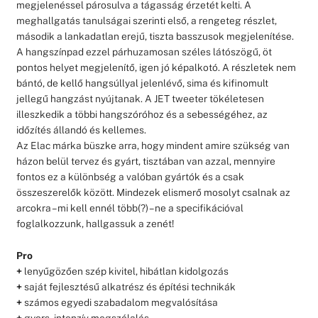
megjelenéssel párosulva a tágasság érzetét kelti. A
meghallgatás tanulságai szerinti első, a rengeteg részlet,
második a lankadatlan erejű, tiszta basszusok megjelenítése.
A hangszínpad ezzel párhuzamosan széles látószögű, öt
pontos helyet megjelenítő, igen jó képalkotó. A részletek nem
bántó, de kellő hangsúllyal jelenlévő, sima és kifinomult
jellegű hangzást nyújtanak. A JET tweeter tökéletesen
illeszkedik a többi hangszóróhoz és a sebességéhez, az
időzítés állandó és kellemes.
Az Elac márka büszke arra, hogy mindent amire szükség van
házon belül tervez és gyárt, tisztában van azzal, mennyire
fontos ez a különbség a valóban gyártók és a csak
összeszerelők között. Mindezek elismerő mosolyt csalnak az
arcokra – mi kell ennél több(?) – ne a specifikációval
foglalkozzunk, hallgassuk a zenét!
Pro
+
lenyűgözően szép kivitel, hibátlan kidolgozás
+
saját fejlesztésű alkatrész és építési technikák
+
számos egyedi szabadalom megvalósítása
+
gyors, intenzív megszólalás