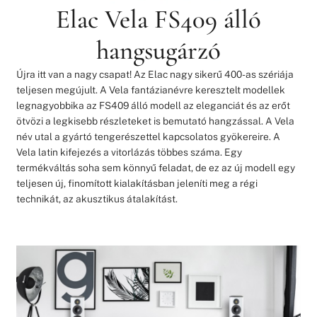
Elac Vela FS409 álló
hangsugárzó
Újra itt van a nagy csapat! Az Elac nagy sikerű 400-as szériája
teljesen megújult. A Vela fantázianévre keresztelt modellek
legnagyobbika az FS409 álló modell az eleganciát és az erőt
ötvözi a legkisebb részleteket is bemutató hangzással. A Vela
név utal a gyártó tengerészettel kapcsolatos gyökereire. A
Vela latin kifejezés a vitorlázás többes száma. Egy
termékváltás soha sem könnyű feladat, de ez az új modell egy
teljesen új, finomított kialakításban jeleníti meg a régi
technikát, az akusztikus átalakítást.