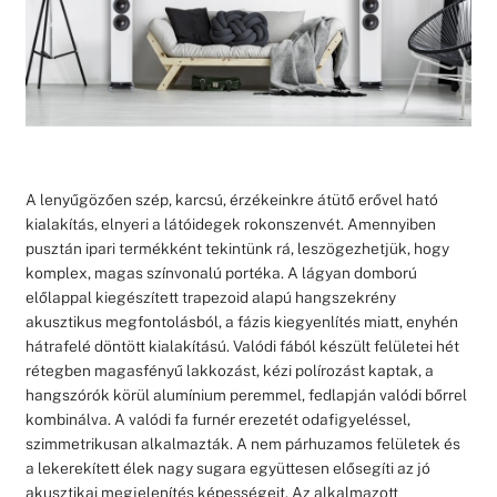
A lenyűgözően szép, karcsú, érzékeinkre átütő erővel ható
kialakítás, elnyeri a látóidegek rokonszenvét. Amennyiben
pusztán ipari termékként tekintünk rá, leszögezhetjük, hogy
komplex, magas színvonalú portéka. A lágyan domború
előlappal kiegészített trapezoid alapú hangszekrény
akusztikus megfontolásból, a fázis kiegyenlítés miatt, enyhén
hátrafelé döntött kialakítású. Valódi fából készült felületei hét
rétegben magasfényű lakkozást, kézi polírozást kaptak, a
hangszórók körül alumínium peremmel, fedlapján valódi bőrrel
kombinálva. A valódi fa furnér erezetét odafigyeléssel,
szimmetrikusan alkalmazták. A nem párhuzamos felületek és
a lekerekített élek nagy sugara együttesen elősegíti az jó
akusztikai megjelenítés képességeit. Az alkalmazott