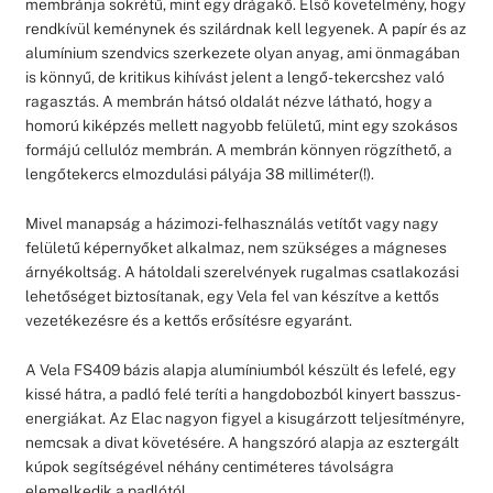
membránja sokrétű, mint egy drágakő. Első követelmény, hogy
rendkívül keménynek és szilárdnak kell legyenek. A papír és az
alumínium szendvics szerkezete olyan anyag, ami önmagában
is könnyű, de kritikus kihívást jelent a lengő-tekercshez való
ragasztás. A membrán hátsó oldalát nézve látható, hogy a
homorú kiképzés mellett nagyobb felületű, mint egy szokásos
formájú cellulóz membrán. A membrán könnyen rögzíthető, a
lengőtekercs elmozdulási pályája 38 milliméter(!).
Mivel manapság a házimozi-felhasználás vetítőt vagy nagy
felületű képernyőket alkalmaz, nem szükséges a mágneses
árnyékoltság. A hátoldali szerelvények rugalmas csatlakozási
lehetőséget biztosítanak, egy Vela fel van készítve a kettős
vezetékezésre és a kettős erősítésre egyaránt.
A Vela FS409 bázis alapja alumíniumból készült és lefelé, egy
kissé hátra, a padló felé teríti a hangdobozból kinyert basszus-
energiákat. Az Elac nagyon figyel a kisugárzott teljesítményre,
nemcsak a divat követésére. A hangszóró alapja az esztergált
kúpok segítségével néhány centiméteres távolságra
elemelkedik a padlótól.