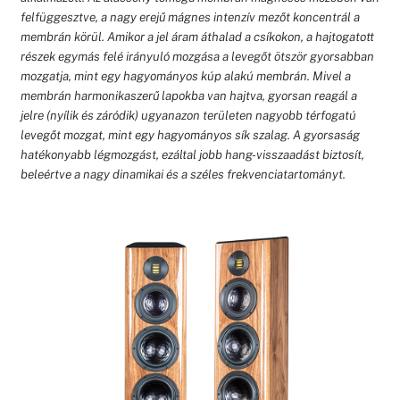
felfüggesztve, a nagy erejű mágnes intenzív mezőt koncentrál a
membrán körül. Amikor a jel áram áthalad a csíkokon, a hajtogatott
részek egymás felé irányuló mozgása a levegőt ötször gyorsabban
mozgatja, mint egy hagyományos kúp alakú membrán. Mivel a
membrán harmonikaszerű lapokba van hajtva, gyorsan reagál a
jelre (nyílik és záródik) ugyanazon területen nagyobb térfogatú
levegőt mozgat, mint egy hagyományos sík szalag. A gyorsaság
hatékonyabb légmozgást, ezáltal jobb hang-visszaadást biztosít,
beleértve a nagy dinamikai és a széles frekvenciatartományt.