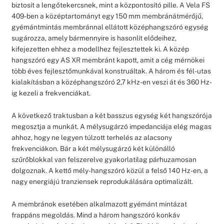
biztosít a lengőtekercsnek, mint a központosító pille. A Vela FS
409-ben a középtartományt egy 150 mm membránátmérőjű,
gyémántmintás membránnal ellátott középhangszóró egység
sugározza, amely bármennyire is hasonlít elődeihez,
kifejezetten ehhez a modellhez fejlesztettek ki. A közép
hangszóró egy AS XR membránt kapott, amit a cég mérnökei
több éves fejlesztőmunkával konstruáltak. A három és fél-utas
kialakításban a középhangszóró 2,7 kHz-en veszi át és 360 Hz-
ig kezeli a frekvenciákat.
A következő traktusban a két basszus egység két hangszórója
megosztja a munkát. A mélysugárzó impedanciája elég magas
ahhoz, hogy ne legyen túlzott terhelés az alacsony
frekvenciákon. Bár a két mélysugárzó két különálló
szűrőblokkal van felszerelve gyakorlatilag párhuzamosan
dolgoznak. A kettő mély-hangszóró közül a felső 140 Hz-en, a
nagy energiájú tranziensek reprodukálására optimalizált.
A membránok esetében alkalmazott gyémánt mintázat
frappáns megoldás. Mind a három hangszóró konkáv