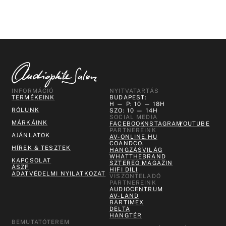
INFORMÁCIÓ
NYITVATARTÁS
TERMÉKEINK
BUDAPEST:
H — P: 10 — 18H
RÓLUNK
SZO: 10 — 14H
SOCIAL MEDIA
MÁRKÁINK
FACEBOOK
INSTAGRAM
YOUTUBE
PARTNEREINK
AJÁNLATOK
AV-ONLINE.HU
COANDCO.
HÍREK & TESZTEK
HANGZÁSVILÁG
WHATTHEBRAND
KAPCSOLAT
SZTEREO MAGAZIN
ÁSZF
HIFI DILI
ADATVÉDELMI NYILATKOZAT
VISZONTELADÓ
PARTNEREINK
AUDIOCENTRUM
AV-LAND
BARTIMEX
DELTA
HANGTÉR
BEMUTATÓTEREM