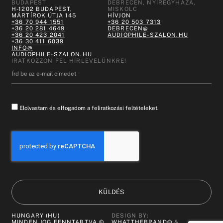
BUDAPEST
DEBRECEN, NYÍREGYHÁZA,
H-1202 BUDAPEST,
MISKOLC
MÁRTÍROK ÚTJA 145
HÍVJON
+36 70 944 1551
+36 20 503 7313
+36 20 281 4649
DEBRECEN@
+36 20 423 2041
AUDIOPHILE-SZALON.HU
+36 30 411 6039
INFO@
AUDIOPHILE-SZALON.HU
IRATKOZZON FEL HÍRLEVELÜNKRE!
Elolvastam és elfogadom a feliratkozási feltételeket.
KÜLDÉS
HUNGARY (HU)
DESIGN BY:
MINDEN JOG FENNTARTVA ©
WHATTHEBRAND©
&