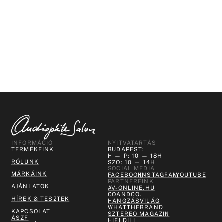
INFORMÁCIÓ
NYITVATARTÁS
TERMÉKEINK
BUDAPEST:
H — P: 10 — 18H
RÓLUNK
SZO: 10 — 14H
SOCIAL MEDIA
MÁRKÁINK
FACEBOOK
INSTAGRAM
YOUTUBE
PARTNEREINK
AJÁNLATOK
AV-ONLINE.HU
COANDCO.
HÍREK & TESZTEK
HANGZÁSVILÁG
WHATTHEBRAND
KAPCSOLAT
SZTEREO MAGAZIN
ÁSZF
HIFI DILI