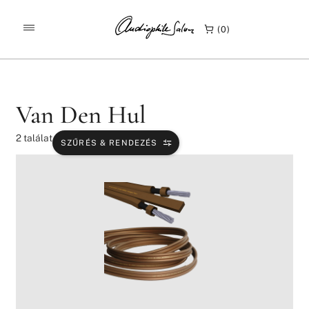
/
/
KEZDŐLAP
TERMÉKEK
VAN DEN HUL
0
Van Den Hul
2
találat
SZŰRÉS & RENDEZÉS