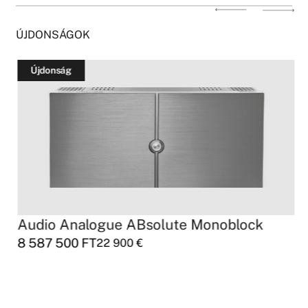
ÚJDONSÁGOK
Újdonság
Audio Analogue ABsolute Monoblock
8 587 500
FT
22 900
€