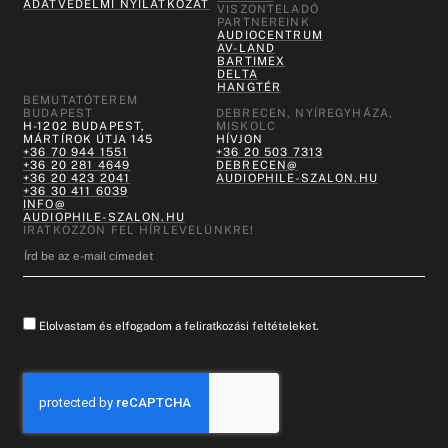
ADATVÉDELMI NYILATKOZAT
VISZONTELADÓ
PARTNEREINK
AUDIOCENTRUM
AV-LAND
BARTIMEX
DELTA
HANGTÉR
BEMUTATÓTEREM
BUDAPEST
DEBRECEN, NYÍREGYHÁZA,
H-1202 BUDAPEST,
MISKOLC
MÁRTÍROK ÚTJA 145
HÍVJON
+36 70 944 1551
+36 20 503 7313
+36 20 281 4649
DEBRECEN@
+36 20 423 2041
AUDIOPHILE-SZALON.HU
+36 30 411 6039
INFO@
AUDIOPHILE-SZALON.HU
IRATKOZZON FEL HÍRLEVELÜNKRE!
Elolvastam és elfogadom a feliratkozási feltételeket.