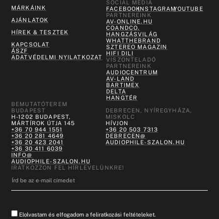
SOCIAL MEDIA
MÁRKÁINK
FACEBOOK
INSTAGRAM
YOUTUBE
PARTNEREINK
AJÁNLATOK
AV-ONLINE.HU
COANDCO.
HÍREK & TESZTEK
HANGZÁSVILÁG
WHATTHEBRAND
KAPCSOLAT
SZTEREO MAGAZIN
ÁSZF
HIFI DILI
ADATVÉDELMI NYILATKOZAT
VISZONTELADÓ
PARTNEREINK
AUDIOCENTRUM
AV-LAND
BARTIMEX
DELTA
HANGTÉR
BEMUTATÓTEREM
BUDAPEST
DEBRECEN, NYÍREGYHÁZA,
H-1202 BUDAPEST,
MISKOLC
MÁRTÍROK ÚTJA 145
HÍVJON
+36 70 944 1551
+36 20 503 7313
+36 20 281 4649
DEBRECEN@
+36 20 423 2041
AUDIOPHILE-SZALON.HU
+36 30 411 6039
INFO@
AUDIOPHILE-SZALON.HU
IRATKOZZON FEL HÍRLEVELÜNKRE!
Elolvastam és elfogadom a feliratkozási feltételeket.