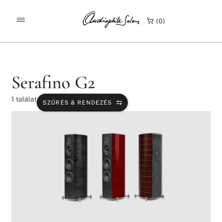
/
/
KEZDŐLAP
TERMÉKEK
SERAFINO G2
0
Serafino G2
1
találat
SZŰRÉS & RENDEZÉS