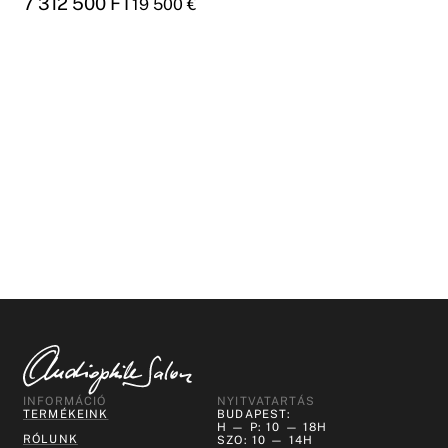
7 312 500
FT
19 500
€
INFORMÁCIÓ
NYITVATARTÁS
TERMÉKEINK
BUDAPEST:
H — P: 10 — 18H
RÓLUNK
SZO: 10 — 14H