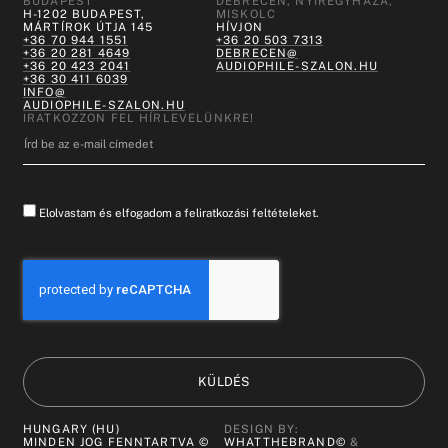
BUDAPEST
DEBRECEN, NYÍREGYHÁZA,
H-1202 BUDAPEST,
MISKOLC
MÁRTÍROK ÚTJA 145
HÍVJON
+36 70 944 1551
+36 20 503 7313
+36 20 281 4649
DEBRECEN@
+36 20 423 2041
AUDIOPHILE-SZALON.HU
+36 30 411 6039
INFO@
AUDIOPHILE-SZALON.HU
IRATKOZZON FEL HÍRLEVELÜNKRE!
Elolvastam és elfogadom a feliratkozási feltételeket.
KÜLDÉS
HUNGARY (HU)
DESIGN BY:
MINDEN JOG FENNTARTVA ©
WHATTHEBRAND©
&