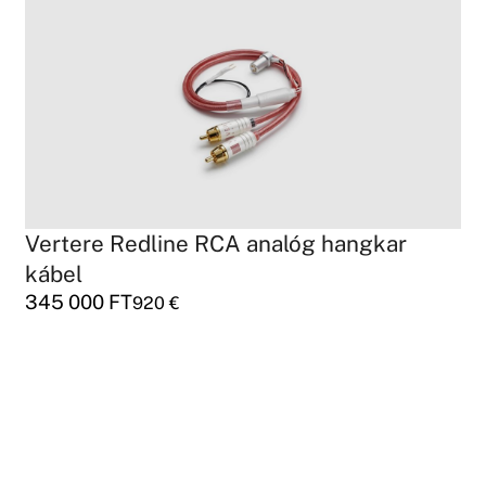
Vertere Redline RCA analóg hangkar
kábel
345 000
FT
920
€