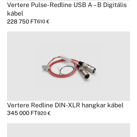
Vertere Pulse-Redline USB A – B Digitális
kábel
228 750
FT
610
€
Vertere Redline DIN-XLR hangkar kábel
345 000
FT
920
€