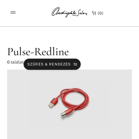
/
/
KEZDŐLAP
TERMÉKEK
PULSE-REDLINE
0
Pulse-Redline
6
találat
SZŰRÉS & RENDEZÉS