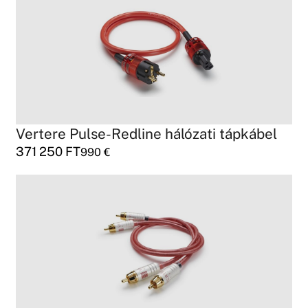
Vertere Pulse-Redline hálózati tápkábel
371 250
FT
990
€