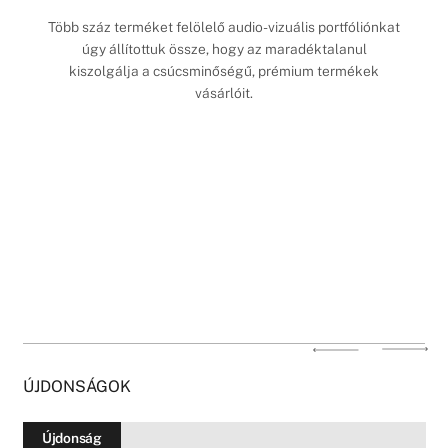
Több száz terméket felölelő audio-vizuális portfóliónkat
úgy állítottuk össze, hogy az maradéktalanul
kiszolgálja a csúcsminőségű, prémium termékek
vásárlóit.
ÚJDONSÁGOK
Újdonság