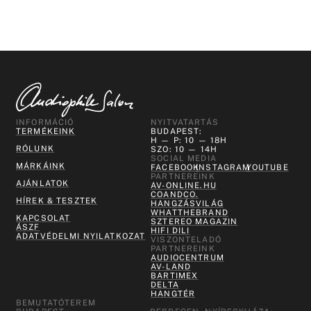
INFORMÁCIÓ
NYITVATARTÁS
TERMÉKEINK
BUDAPEST:
H — P: 10 — 18H
RÓLUNK
SZO: 10 — 14H
SOCIAL MEDIA
MÁRKÁINK
FACEBOOK
INSTAGRAM
YOUTUBE
PARTNEREINK
AJÁNLATOK
AV-ONLINE.HU
COANDCO.
HÍREK & TESZTEK
HANGZÁSVILÁG
WHATTHEBRAND
KAPCSOLAT
SZTEREO MAGAZIN
ÁSZF
HIFI DILI
ADATVÉDELMI NYILATKOZAT
VISZONTELADÓ
PARTNEREINK
AUDIOCENTRUM
AV-LAND
BARTIMEX
DELTA
HANGTÉR
BEMUTATÓTEREM