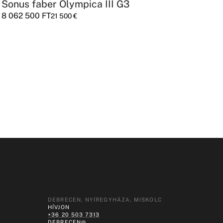
Sonus faber Olympica III G3
A
8 062 500
FT
1
21 500
€
DEBRECEN, NYÍREGYHÁZA, MISKOLC
HÍVJON
+36 20 503 7313
DEBRECEN@