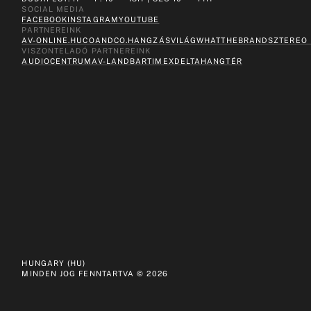
SOCIAL MEDIA
FACEBOOK
INSTAGRAM
YOUTUBE
PARTNEREINK
AV-ONLINE.HU
COANDCO.
HANGZÁSVILÁG
WHATTHEBRAND
SZTEREO
VISZONTELADÓ PARTNEREINK
AUDIOCENTRUM
AV-LAND
BARTIMEX
DELTA
HANGTÉR
HUNGARY (HU)
MINDEN JOG FENNTARTVA ©
2026