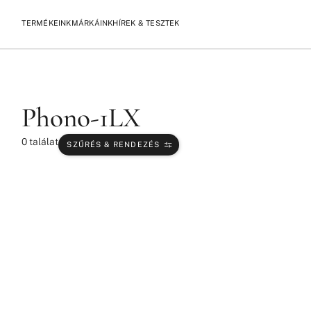
TERMÉKEINK
MÁRKÁINK
HÍREK & TESZTEK
/
/
KEZDŐLAP
TERMÉKEK
PHONO-1LX
Phono-1LX
0
találat
SZŰRÉS & RENDEZÉS