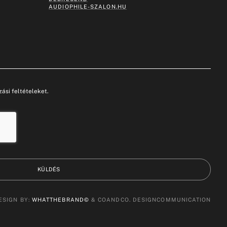
AUDIOPHILE-SZALON.HU
ási feltételeket.
KÜLDÉS
ESIGN BY:
WHATTHEBRAND©
& COANDCO. DESIGNCOMMUNICATION