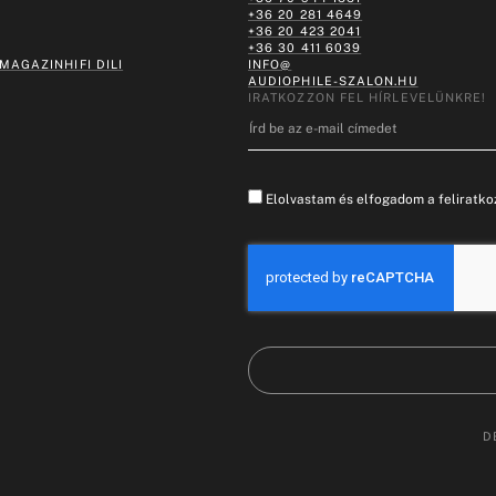
+36 20 281 4649
+36 20 423 2041
+36 30 411 6039
 MAGAZIN
HIFI DILI
INFO@
AUDIOPHILE-SZALON.HU
IRATKOZZON FEL HÍRLEVELÜNKRE!
Elolvastam és elfogadom a feliratkoz
D