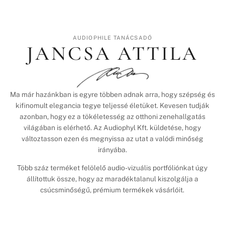
AUDIOPHILE TANÁCSADÓ
JANCSA ATTILA
Ma már hazánkban is egyre többen adnak arra, hogy szépség és
kifinomult elegancia tegye teljessé életüket. Kevesen tudják
azonban, hogy ez a tökéletesség az otthoni zenehallgatás
világában is elérhető. Az Audiophyl Kft. küldetése, hogy
változtasson ezen és megnyissa az utat a valódi minőség
irányába.
Több száz terméket felölelő audio-vizuális portfóliónkat úgy
állítottuk össze, hogy az maradéktalanul kiszolgálja a
csúcsminőségű, prémium termékek vásárlóit.