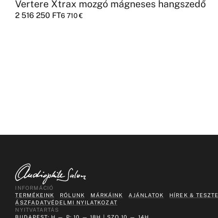
Vertere Xtrax mozgó mágneses hangszedő
2 516 250
FT
6 710
€
INFORMÁCIÓ
TERMÉKEINK
RÓLUNK
MÁRKÁINK
AJÁNLATOK
HÍREK & TESZT
ÁSZF
ADATVÉDELMI NYILATKOZAT
NYITVATARTÁS
BUDAPEST: H — P: 10 — 18H | SZO 10 — 14H