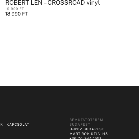
ROBERT LEN – CROSSROAD vinyl
19 990
FT
18 990
FT
BEMUTATÓTEREM
EK
KAPCSOLAT
BUDAPEST
H-1202 BUDAPEST,
MÁRTÍROK ÚTJA 145
+36 70 944 1551