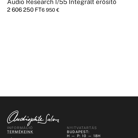
Audio Research I/55 Integrált erősítő
2 606 250
FT
6 950
€
INFORMÁCIÓ
NYITVATARTÁS
TERMÉKEINK
BUDAPEST:
H — P: 10 — 18H