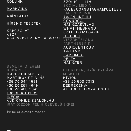
RÓLUNK
SZO: 10 — 14H
SOCIAL MEDIA
MÁRKÁINK
FACEBOOK
INSTAGRAM
YOUTUBE
PARTNEREINK
AJÁNLATOK
AV-ONLINE.HU
COANDCO.
HÍREK & TESZTEK
HANGZÁSVILÁG
WHATTHEBRAND
KAPCSOLAT
SZTEREO MAGAZIN
ÁSZF
HIFI DILI
ADATVÉDELMI NYILATKOZAT
VISZONTELADÓ
PARTNEREINK
AUDIOCENTRUM
AV-LAND
BARTIMEX
DELTA
HANGTÉR
BEMUTATÓTEREM
BUDAPEST
DEBRECEN, NYÍREGYHÁZA,
H-1202 BUDAPEST,
MISKOLC
MÁRTÍROK ÚTJA 145
HÍVJON
+36 70 944 1551
+36 20 503 7313
+36 20 281 4649
DEBRECEN@
+36 20 423 2041
AUDIOPHILE-SZALON.HU
+36 30 411 6039
INFO@
AUDIOPHILE-SZALON.HU
IRATKOZZON FEL HÍRLEVELÜNKRE!