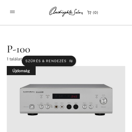
/
/
KEZDŐLAP
TERMÉKEK
P-100
0
P-100
1
találat
SZŰRÉS & RENDEZÉS
Újdonság