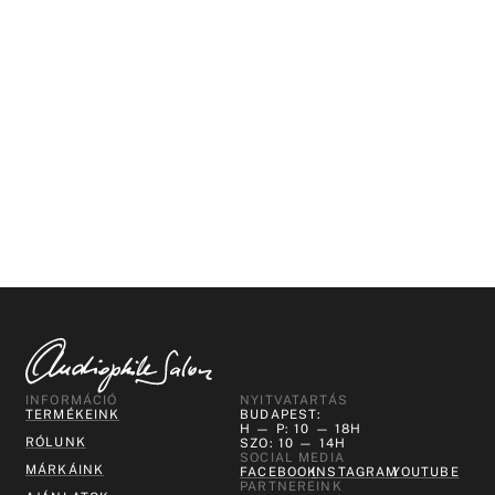
INFORMÁCIÓ
NYITVATARTÁS
TERMÉKEINK
BUDAPEST:
H — P: 10 — 18H
RÓLUNK
SZO: 10 — 14H
SOCIAL MEDIA
MÁRKÁINK
FACEBOOK
INSTAGRAM
YOUTUBE
PARTNEREINK