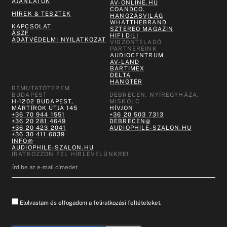
AJÁNLATOK
AV-ONLINE.HU
COANDCO.
HÍREK & TESZTEK
HANGZÁSVILÁG
WHATTHEBRAND
KAPCSOLAT
SZTEREO MAGAZIN
ÁSZF
HIFI DILI
ADATVÉDELMI NYILATKOZAT
VISZONTELADÓ
PARTNEREINK
AUDIOCENTRUM
AV-LAND
BARTIMEX
DELTA
HANGTÉR
BEMUTATÓTEREM
BUDAPEST
DEBRECEN, NYÍREGYHÁZA,
H-1202 BUDAPEST,
MISKOLC
MÁRTÍROK ÚTJA 145
HÍVJON
+36 70 944 1551
+36 20 503 7313
+36 20 281 4649
DEBRECEN@
+36 20 423 2041
AUDIOPHILE-SZALON.HU
+36 30 411 6039
INFO@
AUDIOPHILE-SZALON.HU
IRATKOZZON FEL HÍRLEVELÜNKRE!
Elolvastam és elfogadom a feliratkozási feltételeket.