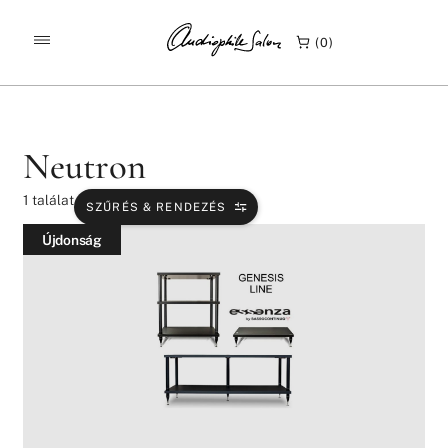
/
/
KEZDŐLAP
TERMÉKEK
NEUTRON
0
Neutron
1
találat
SZŰRÉS & RENDEZÉS
Újdonság