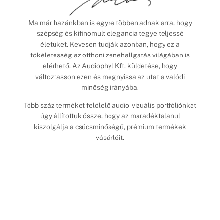
Ma már hazánkban is egyre többen adnak arra, hogy
szépség és kifinomult elegancia tegye teljessé
életüket. Kevesen tudják azonban, hogy ez a
tökéletesség az otthoni zenehallgatás világában is
elérhető. Az Audiophyl Kft. küldetése, hogy
változtasson ezen és megnyissa az utat a valódi
minőség irányába.
Több száz terméket felölelő audio-vizuális portfóliónkat
úgy állítottuk össze, hogy az maradéktalanul
kiszolgálja a csúcsminőségű, prémium termékek
vásárlóit.