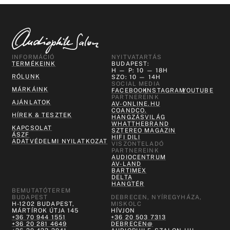
INFORMÁCIÓ
NYITVATARTÁS
TERMÉKEINK
BUDAPEST:
H — P: 10 — 18H
RÓLUNK
SZO: 10 — 14H
SOCIAL MEDIA
MÁRKÁINK
FACEBOOK
INSTAGRAM
YOUTUBE
PARTNEREINK
AJÁNLATOK
AV-ONLINE.HU
COANDCO.
HÍREK & TESZTEK
HANGZÁSVILÁG
WHATTHEBRAND
KAPCSOLAT
SZTEREO MAGAZIN
ÁSZF
HIFI DILI
ADATVÉDELMI NYILATKOZAT
VISZONTELADÓ
PARTNEREINK
AUDIOCENTRUM
AV-LAND
BARTIMEX
DELTA
HANGTÉR
BEMUTATÓTEREM
BUDAPEST
DEBRECEN, NYÍREGYHÁZA,
H-1202 BUDAPEST,
MISKOLC
MÁRTÍROK ÚTJA 145
HÍVJON
+36 70 944 1551
+36 20 503 7313
+36 20 281 4649
DEBRECEN@