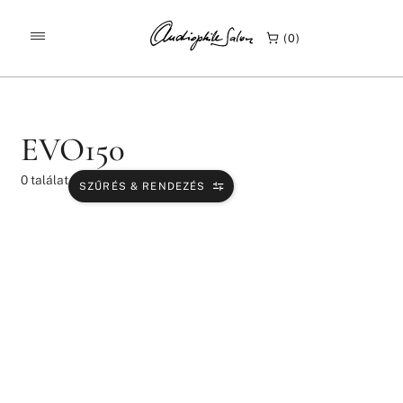
/
/
KEZDŐLAP
TERMÉKEK
EVO150
0
EVO150
0
találat
SZŰRÉS & RENDEZÉS