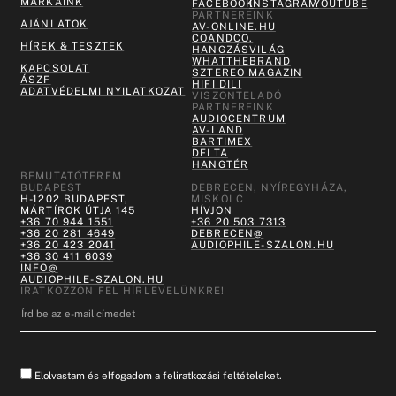
MÁRKÁINK
FACEBOOK
INSTAGRAM
YOUTUBE
PARTNEREINK
AJÁNLATOK
AV-ONLINE.HU
COANDCO.
HÍREK & TESZTEK
HANGZÁSVILÁG
WHATTHEBRAND
KAPCSOLAT
SZTEREO MAGAZIN
ÁSZF
HIFI DILI
ADATVÉDELMI NYILATKOZAT
VISZONTELADÓ
PARTNEREINK
AUDIOCENTRUM
AV-LAND
BARTIMEX
DELTA
HANGTÉR
BEMUTATÓTEREM
BUDAPEST
DEBRECEN, NYÍREGYHÁZA,
H-1202 BUDAPEST,
MISKOLC
MÁRTÍROK ÚTJA 145
HÍVJON
+36 70 944 1551
+36 20 503 7313
+36 20 281 4649
DEBRECEN@
+36 20 423 2041
AUDIOPHILE-SZALON.HU
+36 30 411 6039
INFO@
AUDIOPHILE-SZALON.HU
IRATKOZZON FEL HÍRLEVELÜNKRE!
Elolvastam és elfogadom a feliratkozási feltételeket.