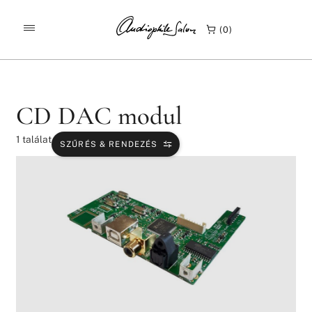
/
/
KEZDŐLAP
TERMÉKEK
CD DAC MODUL
0
CD DAC modul
1
találat
SZŰRÉS & RENDEZÉS