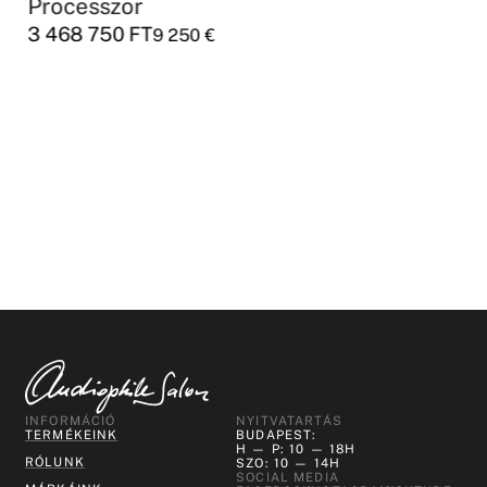
Processzor
3 468 750
FT
9 250
€
INFORMÁCIÓ
NYITVATARTÁS
TERMÉKEINK
BUDAPEST:
H — P: 10 — 18H
RÓLUNK
SZO: 10 — 14H
SOCIAL MEDIA