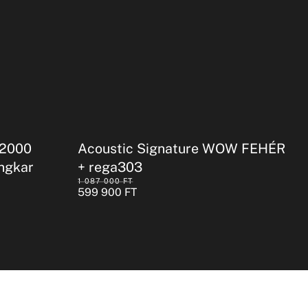
-2000
Acoustic Signature WOW FEHÉR
ngkar
+ rega303
1 087 000
FT
599 900
FT