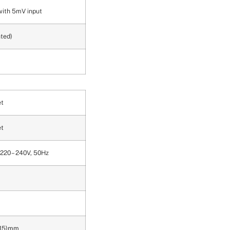
ith 5mV input
ted)
et
et
220 – 240V, 50Hz
(115)mm