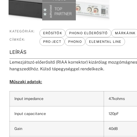
KATEGÓRIÁK:
ERŐSÍTŐK
PHONO ELŐERŐSÍTŐ
MÁRKÁINK
CÍMKÉK:
PRO-JECT
PHONO
ELEMENTAL LINE
LEÍRÁS
Lemezjátszó előerősítő (RIAA korrektor) kizárólag mozgómágne
hangszedőhöz. Külső tápegységgel rendelkezik.
Műszaki adatok:
Input impedance
47kohms
Input capacitance
120pF
Gain
40dB