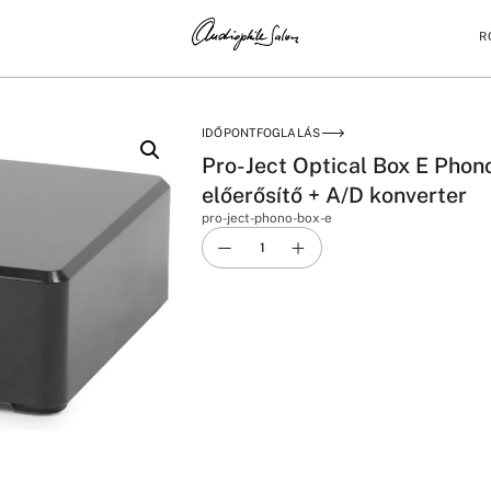
R
 PHONO ELŐERŐSÍTŐ + A/D KONVERTER
IDŐPONTFOGLALÁS
Pro-Ject Optical Box E Phon
előerősítő + A/D konverter
pro-ject-phono-box-e