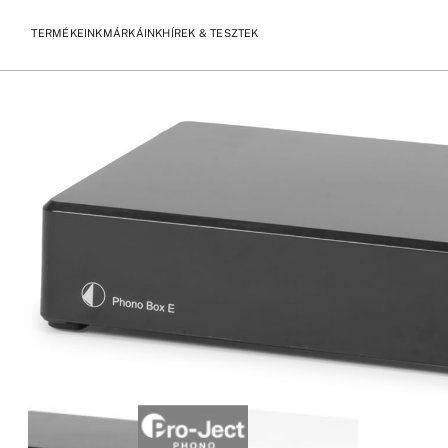
TERMÉKEINK
MÁRKÁINK
HÍREK & TESZTEK
/
/
KEZDŐLAP
TERMÉKEK
PRO-JECT OPTICAL BOX E PHONO –