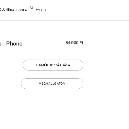
ÓLUNK
KAPCSOLAT
0
o – Phono
54 900
Ft
TERMÉK HOZZÁADÁSA
MEGHALLGATOM