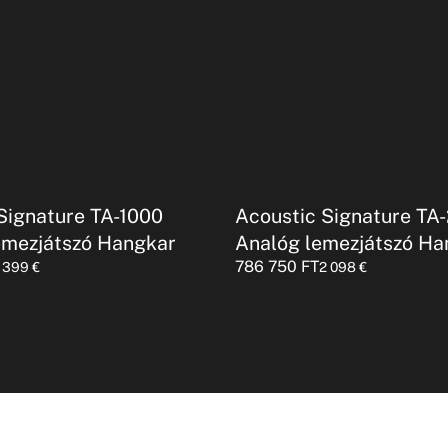
Signature TA-1000
Acoustic Signature TA
emezjátszó Hangkar
Analóg lemezjátszó Ha
786 750
FT
1 399
€
2 098
€