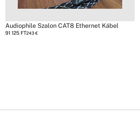
Audiophile Szalon CAT8 Ethernet Kábel
91 125
FT
243
€