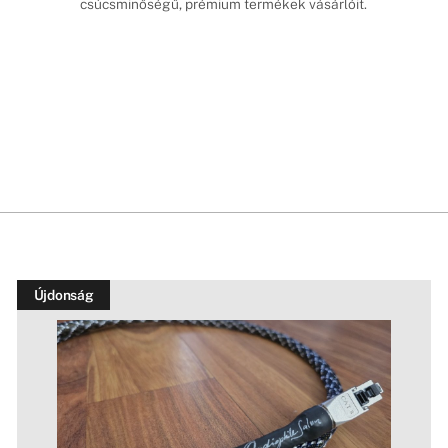
csúcsminőségű, prémium termékek vásárlóit.
Újdonság