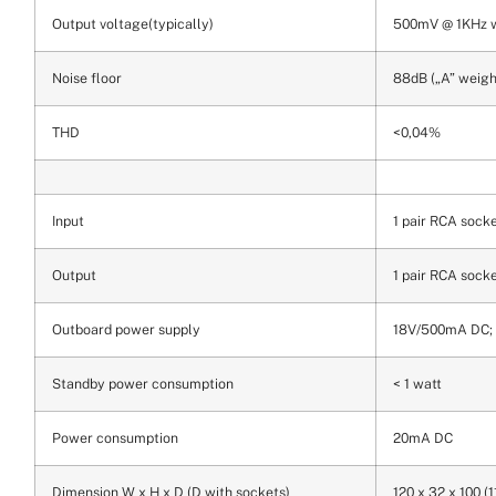
Output voltage(typically)
500mV @ 1KHz w
Noise floor
88dB („A” weigh
THD
<0,04%
Input
1 pair RCA sock
Output
1 pair RCA sock
Outboard power supply
18V/500mA DC; 
Standby power consumption
< 1 watt
Power consumption
20mA DC
Dimension W x H x D (D with sockets)
120 x 32 x 100 