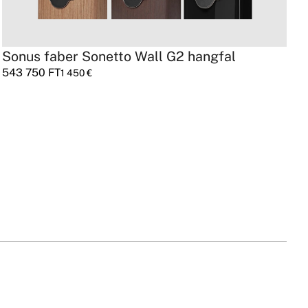
Sonus faber Sonetto Wall G2 hangfal
A
543 750
FT
7
1 450
€