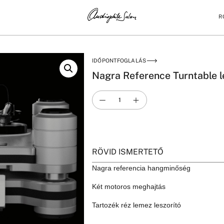
R
MEZJÁTSZÓ
IDŐPONTFOGLALÁS
Nagra Reference Turntable 
RÖVID ISMERTETŐ
Nagra referencia hangminőség
Két motoros meghajtás
Tartozék réz lemez leszorító