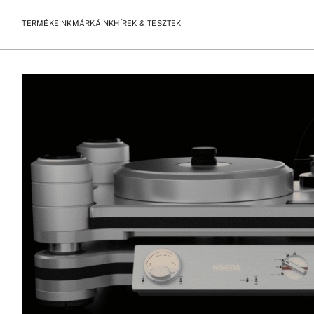
TERMÉKEINK
MÁRKÁINK
HÍREK & TESZTEK
/
/
KEZDŐLAP
TERMÉKEK
NAGRA REFERENCE TURNTABLE LE