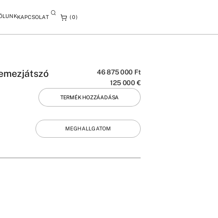
ÓLUNK
KAPCSOLAT
0
lemezjátszó
46 875 000
Ft
125 000
€
TERMÉK HOZZÁADÁSA
MEGHALLGATOM