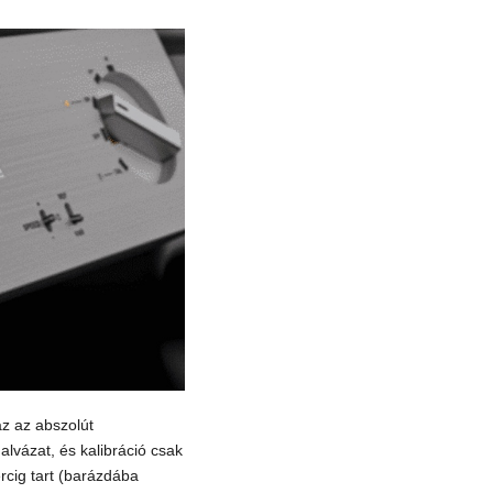
az az abszolút
alvázat, és kalibráció csak
rcig tart (barázdába