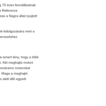
g 70 éves fennállásának
 a
Reference
hesse a
Nagra
által nyújtott
ek kidolgozására mint a
tervezéshez.
a ismert tény, hogy a több
t. Két meghajtó motort
egyenáramú motorokat
s. Maga a meghajtó
s alatt álló egyedi