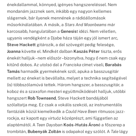
énekdallammal, könnyed, igényes hangszereléssel. Nem
mondanám jazznek sem, inkább egy nagyon kellemes
slágernek, bár ilyenek mennének a rádióállomások
műsorkínálatában. A másik, a
Stars And Moonbeams
már
karcosabb, hangulatában a
Genesis
t idézi. Nem véletlen,
ugyanis vendégként a Djabe háza táján egy jól ismert arc,
Steve Hackett
gitározik, a dal szövegét pedig felesége,
Joanna
követte el. Mindkét dalban
Kaszás Péter
tiszta, erős
énekét halljuk – nem először – bizonyítva, hogy ő nem csak egy
kitűnő dobos. Az utolsó dal a
Franciska
címet viseli,
Barabás
Tamás
harmadik gyermekének szól, apuka a basszusgitár
mellett az éneket is bevállalta, melyet a technika segítségével
(is) többszólamúvá tettek. Három hangszer, a basszusgitár, a
koboz és a szaxofon mesteri együttműködését halljuk, utóbbi
hangszert
Rob Townsend
, Steve Hackett bandájából
szólaltatja meg. Ez csak a vokális szekció, az instrumentális
fantáziák közül kiemelkedik a
Could Have Been
ritmusos jazz-
rockja, ez kapott egy virtuóz középrészt, ami független az
alaptémától. A
Teen Days
ban
Koós-Hutás Áron
é a főszerep a
trombitán,
Bubenyák Zoltán
is odapakol egy szólót. A
Tale
lágy