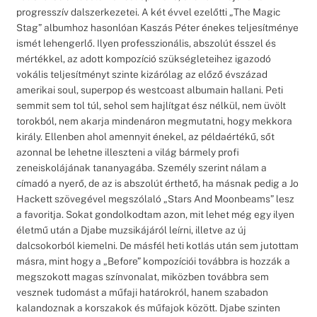
progresszív dalszerkezetei. A két évvel ezelőtti „The Magic
Stag” albumhoz hasonlóan Kaszás Péter énekes teljesítménye
ismét lehengerlő. Ilyen professzionális, abszolút ésszel és
mértékkel, az adott kompozíció szükségleteihez igazodó
vokális teljesítményt szinte kizárólag az előző évszázad
amerikai soul, superpop és westcoast albumain hallani. Peti
semmit sem tol túl, sehol sem hajlítgat ész nélkül, nem üvölt
torokból, nem akarja mindenáron megmutatni, hogy mekkora
király. Ellenben ahol amennyit énekel, az példaértékű, sőt
azonnal be lehetne illeszteni a világ bármely profi
zeneiskolájának tananyagába. Személy szerint nálam a
címadó a nyerő, de az is abszolút érthető, ha másnak pedig a Jo
Hackett szövegével megszólaló „Stars And Moonbeams” lesz
a favoritja. Sokat gondolkodtam azon, mit lehet még egy ilyen
életmű után a Djabe muzsikájáról leírni, illetve az új
dalcsokorból kiemelni. De másfél heti kotlás után sem jutottam
másra, mint hogy a „Before” kompozíciói továbbra is hozzák a
megszokott magas színvonalat, miközben továbbra sem
vesznek tudomást a műfaji határokról, hanem szabadon
kalandoznak a korszakok és műfajok között. Djabe szinten