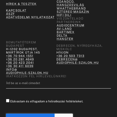
COANDCO.
HÍREK & TESZTEK
HANGZÁSVILÁG
WHATTHEBRAND
KAPCSOLAT
SZTEREO MAGAZIN
ÁSZF
HIFI DILI
ADATVÉDELMI NYILATKOZAT
VISZONTELADÓ
PARTNEREINK
AUDIOCENTRUM
AV-LAND
BARTIMEX
DELTA
HANGTÉR
BEMUTATÓTEREM
BUDAPEST
DEBRECEN, NYÍREGYHÁZA,
H-1202 BUDAPEST,
MISKOLC
MÁRTÍROK ÚTJA 145
HÍVJON
+36 70 944 1551
+36 20 503 7313
+36 20 281 4649
DEBRECEN@
+36 20 423 2041
AUDIOPHILE-SZALON.HU
+36 30 411 6039
INFO@
AUDIOPHILE-SZALON.HU
IRATKOZZON FEL HÍRLEVELÜNKRE!
Elolvastam és elfogadom a feliratkozási feltételeket.