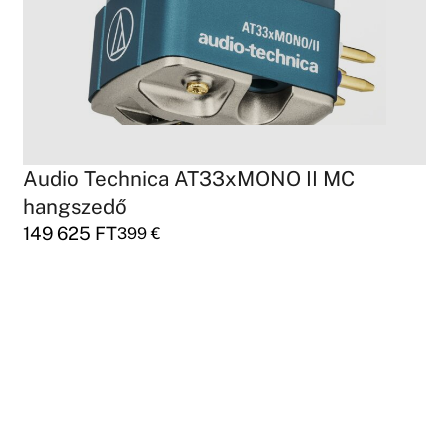
Audio Technica AT33xMONO II MC
hangszedő
149 625
FT
399
€