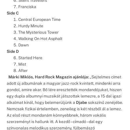
Silent Travelers
Franciska
Side C
Central European Time
Hurdy Minute
The Mysterious Tower
Walking On Hot Asphalt
Dawn
Side D
Started Here
Mist
After
Márki Miklós, Hard Rock Magazin ajánlója:
„Sejtelmes címet
adott új albumának a magyar jazz-rock kvintett, mindenki arra
gondol, amire akar. Bő lére eresztették mondandójukat, hiszen
egy dupla albumnyi muzsikát játszottak lemezre, a 15 dal igazi
alkalmat kínál, hogy belemerüljünk a
Djabe
sokszínű zenéjébe.
Nemcsak fizikai értelemben, zeneileg is két részből ál a lemez.
Az első részt mondanám könnyebbnek, három vokális
szerzeményt is hallunk itt. A kezdő – címadó – dal egy
színvonalas melodikus szerzemény, fülbemászó