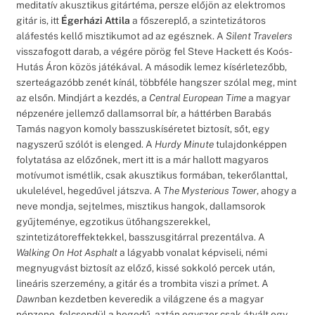
meditatív akusztikus gitártéma, persze előjön az elektromos
gitár is, itt
Égerházi Attila
a főszereplő, a szintetizátoros
aláfestés kellő misztikumot ad az egésznek. A
Silent Travelers
visszafogott darab, a végére pörög fel Steve Hackett és Koós-
Hutás Áron közös játékával. A második lemez kísérletezőbb,
szerteágazóbb zenét kínál, többféle hangszer szólal meg, mint
az elsőn. Mindjárt a kezdés, a
Central European Time
a magyar
népzenére jellemző dallamsorral bír, a háttérben Barabás
Tamás nagyon komoly basszuskíséretet biztosít, sőt, egy
nagyszerű szólót is elenged. A
Hurdy Minute
tulajdonképpen
folytatása az előzőnek, mert itt is a már hallott magyaros
motívumot ismétlik, csak akusztikus formában, tekerőlanttal,
ukulelével, hegedűvel játszva. A
The Mysterious Tower
, ahogy a
neve mondja, sejtelmes, misztikus hangok, dallamsorok
gyűjteménye, egzotikus ütőhangszerekkel,
szintetizátoreffektekkel, basszusgitárral prezentálva. A
Walking On Hot Asphalt
a lágyabb vonalat képviseli, némi
megnyugvást biztosít az előző, kissé sokkoló percek után,
lineáris szerzemény, a gitár és a trombita viszi a prímet. A
Dawn
ban kezdetben keveredik a világzene és a magyar
népzene, felcsendül a hegedű, aztán egyszer csak átvált egy