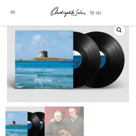
/
/
KEZDŐLAP
TERMÉKEK
DJABE BEFORE 2LP
0