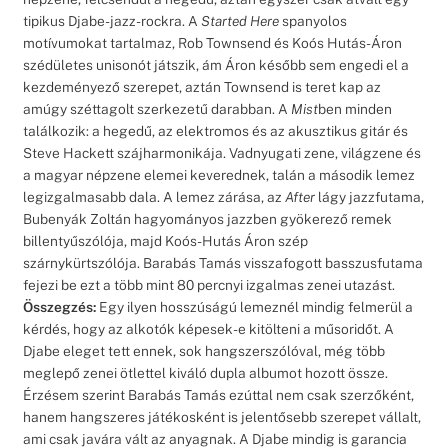
tipikus Djabe-jazz-rockra. A
Started Here
spanyolos
motívumokat tartalmaz, Rob Townsend és Koós Hutás-Áron
szédületes unisonót játszik, ám Áron később sem engedi el a
kezdeményező szerepet, aztán Townsend is teret kap az
amúgy széttagolt szerkezetű darabban. A
Mist
ben minden
találkozik: a hegedű, az elektromos és az akusztikus gitár és
Steve Hackett szájharmonikája. Vadnyugati zene, világzene és
a magyar népzene elemei keverednek, talán a második lemez
legizgalmasabb dala. A lemez zárása, az
After
lágy jazzfutama,
Bubenyák Zoltán hagyományos jazzben gyökerező remek
billentyűszólója, majd Koós-Hutás Áron szép
szárnykürtszólója. Barabás Tamás visszafogott basszusfutama
fejezi be ezt a több mint 80 percnyi izgalmas zenei utazást.
Összegzés:
Egy ilyen hosszúságú lemeznél mindig felmerül a
kérdés, hogy az alkotók képesek-e kitölteni a műsoridőt. A
Djabe eleget tett ennek, sok hangszerszólóval, még több
meglepő zenei ötlettel kiváló dupla albumot hozott össze.
Érzésem szerint Barabás Tamás ezúttal nem csak szerzőként,
hanem hangszeres játékosként is jelentősebb szerepet vállalt,
ami csak javára vált az anyagnak. A Djabe mindig is garancia