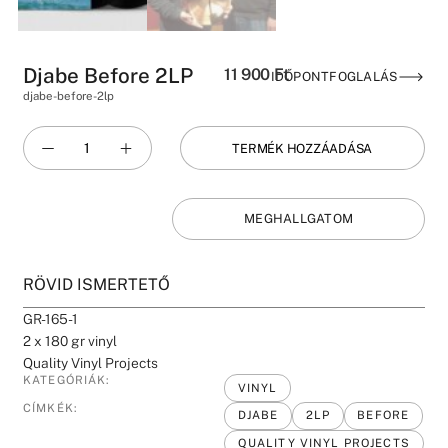
Djabe Before 2LP
11 900
Ft
IDŐPONTFOGLALÁS
djabe-before-2lp
TERMÉK HOZZÁADÁSA
MEGHALLGATOM
RÖVID ISMERTETŐ
GR-165-1
2 x 180 gr vinyl
Quality Vinyl Projects
KATEGÓRIÁK:
VINYL
CÍMKÉK:
DJABE
2LP
BEFORE
QUALITY VINYL PROJECTS