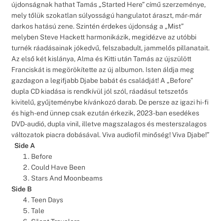
újdonságnak hathat Tamás „Started Here” című szerzeménye,
mely tőlük szokatlan súlyosságú hangulatot áraszt, már-már
darkos hatású zene. Szintén érdekes újdonság a „Mist”
melyben Steve Hackett harmonikázik, megidézve az utóbbi
turnék ráadásainak jókedvű, felszabadult, jammelős pillanatait.
Az első két kislánya, Alma és Kitti után Tamás az újszülött
Franciskát is megörökítette az új albumon. Isten áldja meg
gazdagon a legifjabb Djabe babát és családját! A „Before”
dupla CD kiadása is rendkívül jól szól, ráadásul tetszetős
kivitelű, gyűjteménybe kívánkozó darab. De persze az igazi hi-fi
és high-end ünnep csak ezután érkezik, 2023-ban esedékes
DVD-audió, dupla vinil, illetve magszalagos és mesterszalagos
változatok piacra dobásával. Viva audiofil minőség! Viva Djabe!”
Side A
Before
Could Have Been
Stars And Moonbeams
Side B
Teen Days
Tale