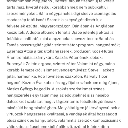
formátumban megjelenő „Before” album tizenöt új felvételt
tartalmaz, kivétel nélkül korábban még nem publikált új
szerzeményeket. Bár a négypaneles digi sleeve csomagolás
csodaszép fotói ismét Szardínia szépségét dicsérik, a
felvételek ezúttal Magyarországon, Dániában és Angliában
készültek. A dupla albumon tehát a Djabe jelenleg aktuális
felállása hallható, mint alapzenekar, nevezetesen: Barabás
Tamás basszusgitár, gitár, szintetizátor-program, hangmérnök;
Égerházi Attila gitár, ütőhangszerek, producer; Koós-Hutás
Áron trombita, szárnykürt, Kaszás Péter ének, dobok;
Bubenyák Zoltán orgona, szintetizátor. Valamint négy, már a
korábbi lemezekről is ismert vendégművész: Steve Hackett
gitár, harmonika; Rob Townsend szaxofon; Karvaly Tibor
hegedű; Kozma Éva koboz és egy Djabe színekben még újonc,
Mesics György hegedűs. A szokás szerint ismét színes
hangszerelés egy talán még az eddigieknél is színesebb
dalcsokrot szólaltat meg, világszinten is felsőkategóriásnak
minősülő hangminőségben. Mely által igen jól érvényesülnek a
virtuózok hangszeres kvalitásai, a vendégek által hozzáadott
plusz színek és hangulatok, valamint a szerzők kompozícióinak
változatos stíluselemekből építkező, ezúttal kifejezetten