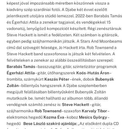
képest jóval impozánsabb méretben köszönnek vissza a
kiadvány szép szardíniai fotói. A Djabe két évvel ezelőtt
jelentkezett utoljára stúdió lemezzel. 2022-ben Barabás Tamás
és Égerházi Attila a zenekar tagjaival, és vendégekkel 15
vadonatúj, lenyűgöző kompozíciót készített. Régi zenésztársuk
Steve Hackett is ismét a fedélzeten. Két számban is gitározik,
egyben pedig szájharmonikán játszik. A Stars And Moonbeams
című dal szövegét felesége, Jo Hackett írta. Rob Townsend a
Steve Hackett band szaxofonosa is játszik két felvételen. A
felvételeken a zenekar az alábbi összeállításban szerepel:
Barabás Tamás
– basszusgitár, gitár, szintetizátor programok
Égerházi Attila
– gitár, ütőhangszerek
Koós-Hutás Áron
–
trombita, szárnykürt
Kaszás Péter
– ének, dobok
Bubenyák
Zoltán
– billentyűs hangszerek A Djabe szeptemberben
megújult felállásában billentyűsként Bubenyák Zoltán
mutatkozik be. Ismét hallható az albumon több, állandó
vendégnek számító zenész is:
Steve Hackett
– gitár,
szájharmonika
Rob Townsend
– szaxofon
Karvaly Tibor
–
elektromos hegedű
Kozma Éva
– koboz
Mesics György
–
hegedű
Bese László szakíró ajánlója:
„Az elsőként dupla CD