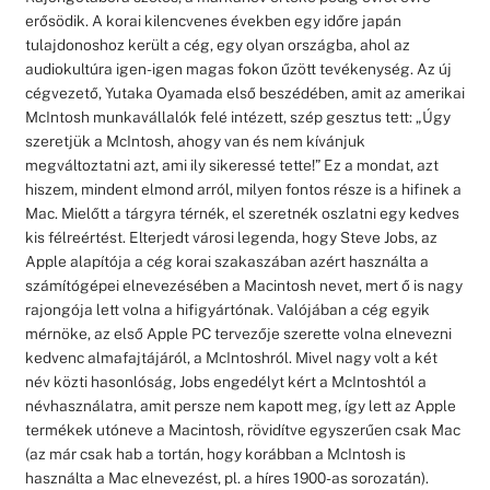
erősödik. A korai kilencvenes években egy időre japán
tulajdonoshoz került a cég, egy olyan országba, ahol az
audiokultúra igen-igen magas fokon űzött tevékenység. Az új
cégvezető, Yutaka Oyamada első beszédében, amit az amerikai
McIntosh munkavállalók felé intézett, szép gesztus tett: „Úgy
szeretjük a McIntosh, ahogy van és nem kívánjuk
megváltoztatni azt, ami ily sikeressé tette!” Ez a mondat, azt
hiszem, mindent elmond arról, milyen fontos része is a hifinek a
Mac. Mielőtt a tárgyra térnék, el szeretnék oszlatni egy kedves
kis félreértést. Elterjedt városi legenda, hogy Steve Jobs, az
Apple alapítója a cég korai szakaszában azért használta a
számítógépei elnevezésében a Macintosh nevet, mert ő is nagy
rajongója lett volna a hifigyártónak. Valójában a cég egyik
mérnöke, az első Apple PC tervezője szerette volna elnevezni
kedvenc almafajtájáról, a McIntoshról. Mivel nagy volt a két
név közti hasonlóság, Jobs engedélyt kért a McIntoshtól a
névhasználatra, amit persze nem kapott meg, így lett az Apple
termékek utóneve a Macintosh, rövidítve egyszerűen csak Mac
(az már csak hab a tortán, hogy korábban a McIntosh is
használta a Mac elnevezést, pl. a híres 1900-as sorozatán).