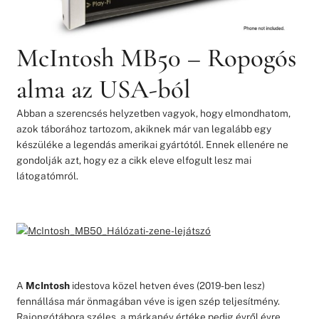
McIntosh MB50 – Ropogós
alma az USA-ból
Abban a szerencsés helyzetben vagyok, hogy elmondhatom,
azok táborához tartozom, akiknek már van legalább egy
készüléke a legendás amerikai gyártótól. Ennek ellenére ne
gondolják azt, hogy ez a cikk eleve elfogult lesz mai
látogatómról.
A
McIntosh
idestova közel hetven éves (2019-ben lesz)
fennállása már önmagában véve is igen szép teljesítmény.
Rajongótábora széles, a márkanév értéke pedig évről évre