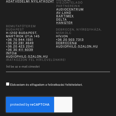
ADATVÉDELMI NYILATKOZAT
VISZONTELADÓ
PARTNEREINK
AUDIOCENTRUM
AV-LAND
BARTIMEX
DELTA
HANGTÉR
BEMUTATÓTEREM
BUDAPEST
DEBRECEN, NYÍREGYHÁZA,
H-1202 BUDAPEST,
MISKOLC
MÁRTÍROK ÚTJA 145
HÍVJON
+36 70 944 1551
+36 20 503 7313
+36 20 281 4649
DEBRECEN@
+36 20 423 2041
AUDIOPHILE-SZALON.HU
+36 30 411 6039
INFO@
AUDIOPHILE-SZALON.HU
IRATKOZZON FEL HÍRLEVELÜNKRE!
Elolvastam és elfogadom a feliratkozási feltételeket.