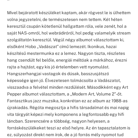
Mivel bejáratott készüléket kaptam, akár rögvest le is ülhettem
volna jegyzetelni, de természetesen nem tettem. Két héten
keresztül csupán kötetlenül hallgattam róla, vele zenét, hol a
saját NAS-omról, hol webrádiróról, hol pedig valamelyik stream
szolgáltatón keresztül. Végül négy albumot választottam ki,
elsőként Hobo „Vadászat” című lemezét. Ikonikus, hazai
készítésű mestermunka ez a lemez. Nagyon tiszta, részletes
hang csendült fel belőle, energiái méltóak a márkához, érezni
rajta a hajtást, egy kis jó értelemben vett nyomulást.
Hangszerhangjai vastagok és dúsak, basszusjátszó
képessége igen jó. Élvezetesen tolmácsolta a Vadászatot,
visszaadva a felvétel minden rezdülését. Másodikként egy Art
Pepper albumot választottam, a „Modern Art, Volume 2”-őt.
Fantasztikus jazz muzsika, konkrétan ez az album az 1988-as
újrakiadás. Régóta megosztja a hifis társadalmat és mai napig
vita tárgyát képezi mely komponens a legfontosabb egy hifi
láncban. Szerencsére a többség, nagyon helyesen, a
forráskészülékeket teszi az első helyre. Az én tapasztalatom is
ez, súlyozást direkt nem írok, de a jó forrás mély nyomot tud