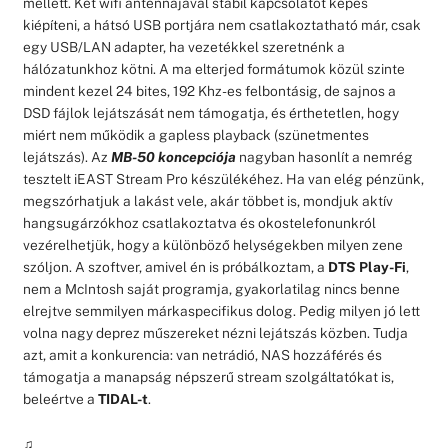
mellett. Két wifi antennájával stabil kapcsolatot képes
kiépíteni, a hátsó USB portjára nem csatlakoztatható már, csak
egy USB/LAN adapter, ha vezetékkel szeretnénk a
hálózatunkhoz kötni. A ma elterjed formátumok közül szinte
mindent kezel 24 bites, 192 Khz-es felbontásig, de sajnos a
DSD fájlok lejátszását nem támogatja, és érthetetlen, hogy
miért nem működik a gapless playback (szünetmentes
lejátszás). Az
MB-50 koncepciója
nagyban hasonlít a nemrég
tesztelt iEAST Stream Pro készülékéhez. Ha van elég pénzünk,
megszórhatjuk a lakást vele, akár többet is, mondjuk aktív
hangsugárzókhoz csatlakoztatva és okostelefonunkról
vezérelhetjük, hogy a különböző helységekben milyen zene
szóljon. A szoftver, amivel én is próbálkoztam, a
DTS Play-Fi
,
nem a McIntosh saját programja, gyakorlatilag nincs benne
elrejtve semmilyen márkaspecifikus dolog. Pedig milyen jó lett
volna nagy deprez műszereket nézni lejátszás közben. Tudja
azt, amit a konkurencia: van netrádió, NAS hozzáférés és
támogatja a manapság népszerű stream szolgáltatókat is,
beleértve a
TIDAL-t
.
♫