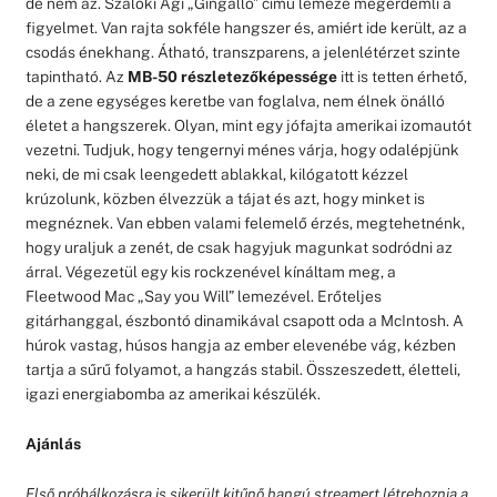
de nem az. Szalóki Ági „Gingalló” című lemeze megérdemli a
figyelmet. Van rajta sokféle hangszer és, amiért ide került, az a
csodás énekhang. Átható, transzparens, a jelenlétérzet szinte
tapintható. Az
MB-50 részletezőképessége
itt is tetten érhető,
de a zene egységes keretbe van foglalva, nem élnek önálló
életet a hangszerek. Olyan, mint egy jófajta amerikai izomautót
vezetni. Tudjuk, hogy tengernyi ménes várja, hogy odalépjünk
neki, de mi csak leengedett ablakkal, kilógatott kézzel
krúzolunk, közben élvezzük a tájat és azt, hogy minket is
megnéznek. Van ebben valami felemelő érzés, megtehetnénk,
hogy uraljuk a zenét, de csak hagyjuk magunkat sodródni az
árral. Végezetül egy kis rockzenével kínáltam meg, a
Fleetwood Mac „Say you Will” lemezével. Erőteljes
gitárhanggal, észbontó dinamikával csapott oda a McIntosh. A
húrok vastag, húsos hangja az ember elevenébe vág, kézben
tartja a sűrű folyamot, a hangzás stabil. Összeszedett, életteli,
igazi energiabomba az amerikai készülék.
Ajánlás
Első próbálkozásra is sikerült kitűnő hangú streamert létrehoznia a