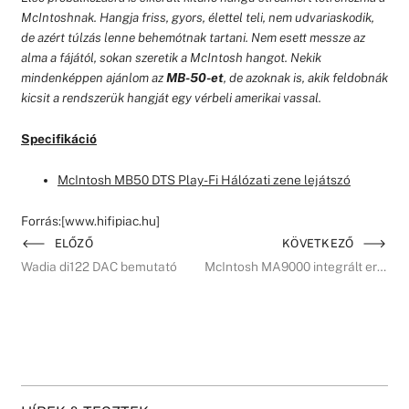
McIntoshnak. Hangja friss, gyors, élettel teli, nem udvariaskodik,
de azért túlzás lenne behemótnak tartani. Nem esett messze az
alma a fájától, sokan szeretik a McIntosh hangot. Nekik
mindenképpen ajánlom az
MB-50-et
, de azoknak is, akik feldobnák
kicsit a rendszerük hangját egy vérbeli amerikai vassal.
Specifikáció
McIntosh MB50 DTS Play-Fi Hálózati zene lejátszó
Forrás:[www.hifipiac.hu]
ELŐZŐ
KÖVETKEZŐ
Wadia di122 DAC bemutató
McIntosh MA9000 integrált erősítő