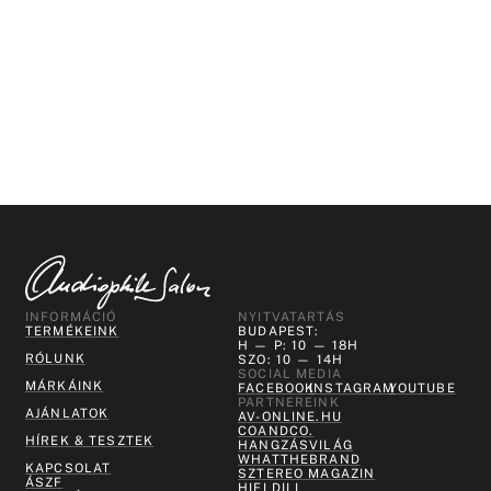
INFORMÁCIÓ
NYITVATARTÁS
TERMÉKEINK
BUDAPEST:
H — P: 10 — 18H
RÓLUNK
SZO: 10 — 14H
SOCIAL MEDIA
MÁRKÁINK
FACEBOOK
INSTAGRAM
YOUTUBE
PARTNEREINK
AJÁNLATOK
AV-ONLINE.HU
COANDCO.
HÍREK & TESZTEK
HANGZÁSVILÁG
WHATTHEBRAND
KAPCSOLAT
SZTEREO MAGAZIN
ÁSZF
HIFI DILI