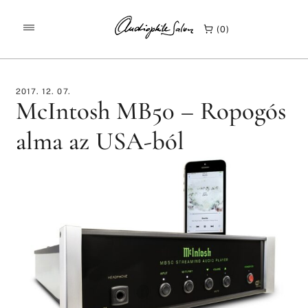
/
/
KEZDŐLAP
TESZTEK
0
MCINTOSH MB50 – ROPOGÓS ALMA AZ USA-BÓL
2017. 12. 07.
McIntosh MB50 – Ropogós
alma az USA-ból