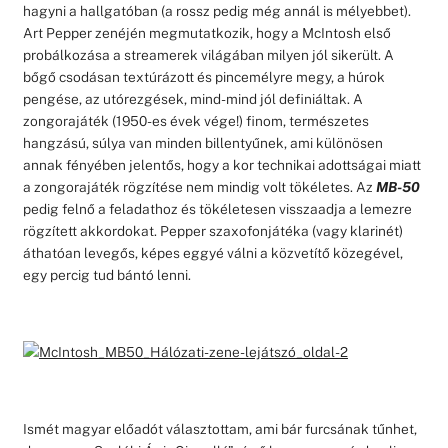
hagyni a hallgatóban (a rossz pedig még annál is mélyebbet).
Art Pepper zenéjén megmutatkozik, hogy a McIntosh első
probálkozása a streamerek világában milyen jól sikerült. A
bőgő csodásan textúrázott és pincemélyre megy, a húrok
pengése, az utórezgések, mind-mind jól definiáltak. A
zongorajáték (1950-es évek vége!) finom, természetes
hangzású, súlya van minden billentyűnek, ami különösen
annak fényében jelentős, hogy a kor technikai adottságai miatt
a zongorajáték rögzítése nem mindig volt tökéletes. Az
MB-50
pedig felnő a feladathoz és tökéletesen visszaadja a lemezre
rögzített akkordokat. Pepper szaxofonjátéka (vagy klarinét)
áthatóan levegős, képes eggyé válni a közvetítő közegével,
egy percig tud bántó lenni.
Ismét magyar előadót választottam, ami bár furcsának tűnhet,