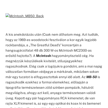
A kis anekdotázás után (Csak nem állhatom meg. Azt tudták,
hogy az 1969-es woodstocki fesztiválon a kor egyik legjobb
rockbandája, a „The Greatful Dead’s” koncertjén a
hangsugárzófalat 48 db 300 W-os McIntosh MC2300-as
erősítő hajtotta?). A
McIntosh
hagyománytisztelő cég. Ha
megnézzük készülékeik kivitelét, stílusjegyeikhez
ragaszkodnak. Elég csak a logójukra gondolni, ami a mai napig
változatlan formában védjegye a márkának, miközben sokan
már egy tucatot is elfogyasztottak ennyi idő alatt. Az
MB-50
is
ragaszkodik ezekhez a formai elemekhez, előlapján a
tipográfia természetesen zöld színben pompázik, hátulról
megvilágítva, ahogy azt kell, anyaga természetesen valódi
üveg. Kapott egy pár hagyományos RCA kimenetet, de van
rajta XLR kimenet is, az egy-egy optikai és koax ki és bemenet