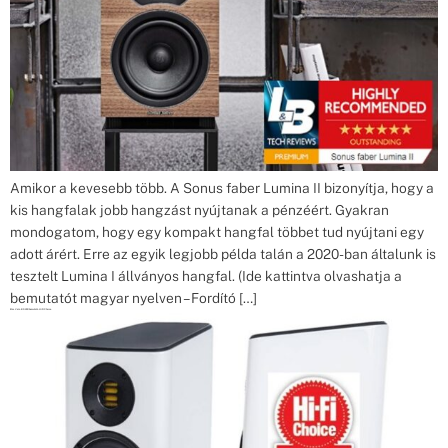
Amikor a kevesebb több. A Sonus faber Lumina II bizonyítja, hogy a
kis hangfalak jobb hangzást nyújtanak a pénzéért. Gyakran
mondogatom, hogy egy kompakt hangfal többet tud nyújtani egy
adott árért. Erre az egyik legjobb példa talán a 2020-ban általunk is
tesztelt Lumina I állványos hangfal. (Ide kattintva olvashatja a
bemutatót magyar nyelven – Fordító […]
Elac Vela BS403 bemutató HiFiChoice