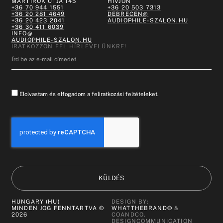
MÁRTÍROK ÚTJA 145
HÍVJON
+36 70 944 1551
+36 20 503 7313
+36 20 281 4649
DEBRECEN@
+36 20 423 2041
AUDIOPHILE-SZALON.HU
+36 30 411 6039
INFO@
AUDIOPHILE-SZALON.HU
IRATKOZZON FEL HÍRLEVELÜNKRE!
Elolvastam és elfogadom a feliratkozási feltételeket.
KÜLDÉS
HUNGARY (HU)
DESIGN BY:
MINDEN JOG FENNTARTVA ©
WHATTHEBRAND©
&
2026
COANDCO.
DESIGNCOMMUNICATION