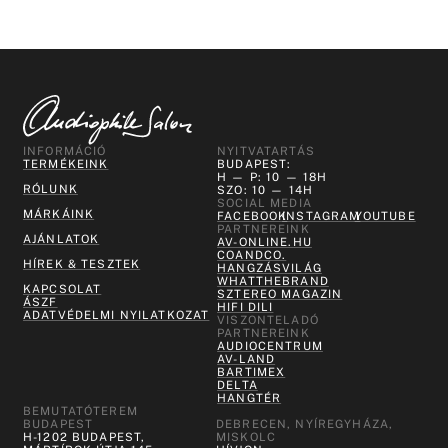
INFORMÁCIÓ
NYITVATARTÁS
TERMÉKEINK
BUDAPEST:
H — P: 10 — 18H
RÓLUNK
SZO: 10 — 14H
SOCIAL MEDIA
MÁRKÁINK
FACEBOOK
INSTAGRAM
YOUTUBE
PARTNEREINK
AJÁNLATOK
AV-ONLINE.HU
COANDCO.
HÍREK & TESZTEK
HANGZÁSVILÁG
WHATTHEBRAND
KAPCSOLAT
SZTEREO MAGAZIN
ÁSZF
HIFI DILI
ADATVÉDELMI NYILATKOZAT
VISZONTELADÓ
PARTNEREINK
AUDIOCENTRUM
AV-LAND
BARTIMEX
DELTA
HANGTÉR
BEMUTATÓTEREM
BUDAPEST
DEBRECEN, NYÍREGYHÁZA,
H-1202 BUDAPEST,
MISKOLC