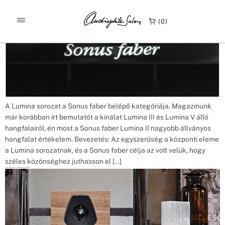
Címke:
Polc hangfal
Sonus faber Lumina II Hometheaterhifi bemutató
0
A Lumina sorozat a Sonus faber belépő kategóriája. Magazinunk
már korábban írt bemutatót a kínálat Lumina III és Lumina V álló
hangfalairól, én most a Sonus faber Lumina II nagyobb állványos
hangfalat értékelem. Bevezetés: Az egyszerűség a központi eleme
a Lumina sorozatnak, és a Sonus faber célja az volt velük, hogy
széles közönséghez juthasson el […]
Sonus faber Lumina II LBtechreviews bemutató