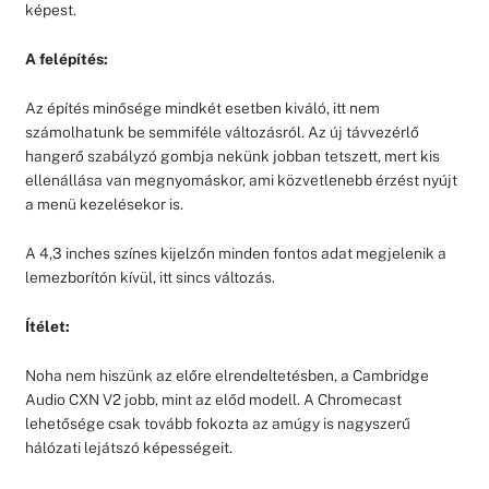
képest.
A felépítés:
Az építés minősége mindkét esetben kiváló, itt nem
számolhatunk be semmiféle változásról. Az új távvezérlő
hangerő szabályzó gombja nekünk jobban tetszett, mert kis
ellenállása van megnyomáskor, ami közvetlenebb érzést nyújt
a menü kezelésekor is.
A 4,3 inches színes kijelzőn minden fontos adat megjelenik a
lemezborítón kívül, itt sincs változás.
Ítélet:
Noha nem hiszünk az előre elrendeltetésben, a Cambridge
Audio CXN V2 jobb, mint az előd modell. A Chromecast
lehetősége csak tovább fokozta az amúgy is nagyszerű
hálózati lejátszó képességeit.