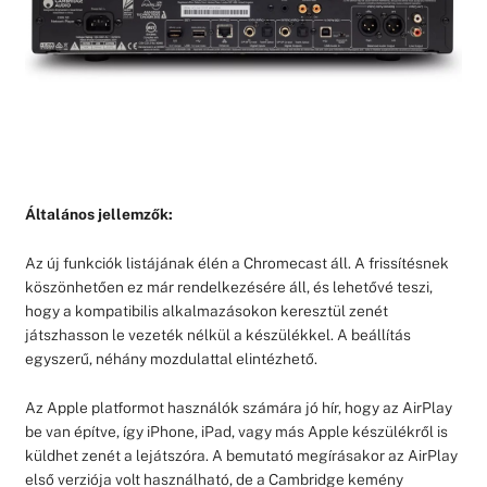
Általános jellemzők:
Az új funkciók listájának élén a Chromecast áll. A frissítésnek
köszönhetően ez már rendelkezésére áll, és lehetővé teszi,
hogy a kompatibilis alkalmazásokon keresztül zenét
játszhasson le vezeték nélkül a készülékkel. A beállítás
egyszerű, néhány mozdulattal elintézhető.
Az Apple platformot használók számára jó hír, hogy az AirPlay
be van építve, így iPhone, iPad, vagy más Apple készülékről is
küldhet zenét a lejátszóra. A bemutató megírásakor az AirPlay
első verziója volt használható, de a Cambridge kemény