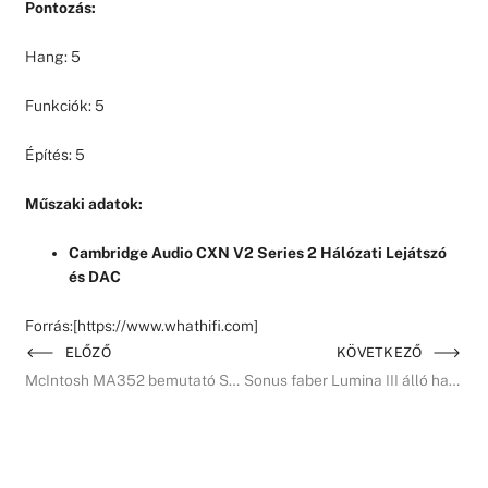
Pontozás:
Hang: 5
Funkciók: 5
Építés: 5
Műszaki adatok:
Cambridge Audio CXN V2 Series 2 Hálózati Lejátszó
és DAC
Forrás:[https://www.whathifi.com]
ELŐZŐ
KÖVETKEZŐ
McIntosh MA352 bemutató Soundstage Australia
Sonus faber Lumina III álló hangfal teszt