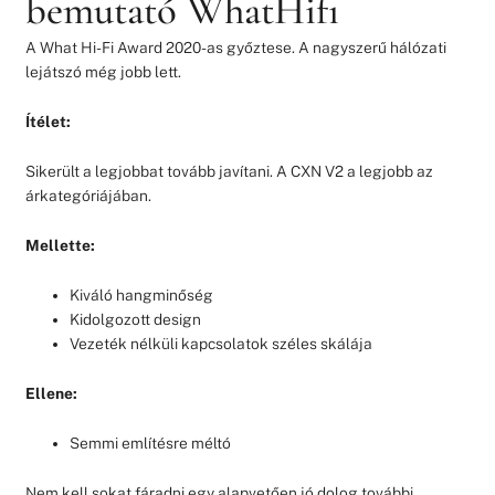
bemutató WhatHifi
A What Hi-Fi Award 2020-as győztese. A nagyszerű hálózati
lejátszó még jobb lett.
Ítélet:
Sikerült a legjobbat tovább javítani. A CXN V2 a legjobb az
árkategóriájában.
Mellette:
Kiváló hangminőség
Kidolgozott design
Vezeték nélküli kapcsolatok széles skálája
Ellene:
Semmi említésre méltó
Nem kell sokat fáradni egy alapvetően jó dolog további