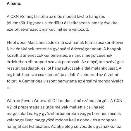
A hang:
A CXN V2 megtartotta az előd modell kiváló hangzás
jellemzőit. Ugyanaz a lendület és lelkesedés, amely évekkel
ezelőtt elvarázsolt minket, mit sem változott.
Fleetwood Mac Landslide című számának lejátszásakor Stevie
Nick énekének testet és gyönyörű édességet adott. A hangok
közötti átmenet zökkenőmentes, a ritmus megőrzésének
érdekében elharapott szavak pontosak. Az elnyújtott szóvégek
részlet gazdagok, és jól hangsúlyozzák a dal melankóliáját. A
legtöbb lejátszó csak ledarálja a dalt, és elmarad az érzelmi
töltet. A Cambridge viszont bemutatta az érzelmi mondanivalót
is.
Warren Zevon Werewolf Of London című száma pörgős. A CXN
V2 jól prezentálta az ütős mélyek mellett a csilingelő
magasakat is. Egy győzelmi babérokra vágyó berendezésnek
valahogy ilyen meggyőző módon kell a dobok és a zongora
hangját szétválasztani. Az alja elég súlyos, de ugyanakkor az