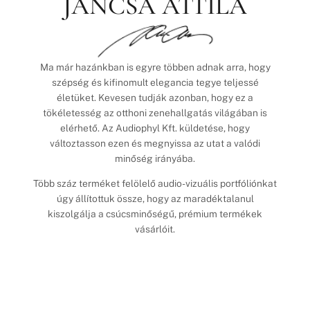
JANCSA ATTILA
Ma már hazánkban is egyre többen adnak arra, hogy
szépség és kifinomult elegancia tegye teljessé
életüket. Kevesen tudják azonban, hogy ez a
tökéletesség az otthoni zenehallgatás világában is
elérhető. Az Audiophyl Kft. küldetése, hogy
változtasson ezen és megnyissa az utat a valódi
minőség irányába.
Több száz terméket felölelő audio-vizuális portfóliónkat
úgy állítottuk össze, hogy az maradéktalanul
kiszolgálja a csúcsminőségű, prémium termékek
vásárlóit.