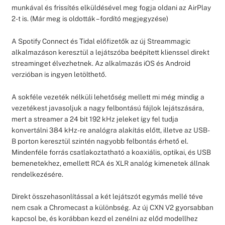
munkával és frissítés elküldésével meg fogja oldani az AirPlay
2-t is. (Már meg is oldották – fordító megjegyzése)
A Spotify Connect és Tidal előfizetők az új Streammagic
alkalmazáson keresztül a lejátszóba beépített klienssel direkt
streaminget élvezhetnek. Az alkalmazás iOS és Android
verzióban is ingyen letölthető.
A sokféle vezeték nélküli lehetőség mellett mi még mindig a
vezetékest javasoljuk a nagy felbontású fájlok lejátszására,
mert a streamer a 24 bit 192 kHz jeleket így fel tudja
konvertálni 384 kHz-re analógra alakítás előtt, illetve az USB-
B porton keresztül szintén nagyobb felbontás érhető el.
Mindenféle forrás csatlakoztatható a koaxiális, optikai, és USB
bemenetekhez, emellett RCA és XLR analóg kimenetek állnak
rendelkezésére.
Direkt összehasonlítással a két lejátszót egymás mellé téve
nem csak a Chromecast a különbség. Az új CXN V2 gyorsabban
kapcsol be, és korábban kezd el zenélni az előd modellhez