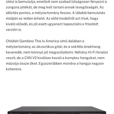
ütést is bemutatja, emellett nem szabad túlságosan fényezni a
zongora játékát, de meg kell tartani annak levegősségét. Az
időzítés pontos, a mélytartomány feszes. A lábdob bemutatás
módján ez tetten érhető. Az előd modellről azt írtuk, hogy
kiváló előadó, és jól esett ugyanezt tapasztalni a frissített
verzión is.
Childish Gambino This Is America című dalában a
mélytartomány, az akusztikus gitár, és a sokféle énekhang
keveredik, nem könnyű jól megszólaltatni. Néhány Hi-Fi fonalat
veszít, de a CXN V2 kiválóan kezeli a komplex hangokat, nem
mázolja össze őket. Egyszerűbben mondva a hangja nagyon
koherens.