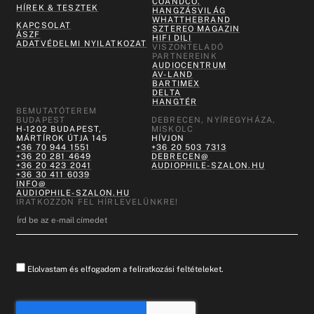
COANDCO.
HÍREK & TESZTEK
HANGZÁSVILÁG
WHATTHEBRAND
KAPCSOLAT
SZTEREO MAGAZIN
ÁSZF
HIFI DILI
ADATVÉDELMI NYILATKOZAT
VISZONTELADÓ
PARTNEREINK
AUDIOCENTRUM
AV-LAND
BARTIMEX
DELTA
HANGTÉR
BEMUTATÓTEREM
BUDAPEST
DEBRECEN, NYÍREGYHÁZA,
H-1202 BUDAPEST,
MISKOLC
MÁRTÍROK ÚTJA 145
HÍVJON
+36 70 944 1551
+36 20 503 7313
+36 20 281 4649
DEBRECEN@
+36 20 423 2041
AUDIOPHILE-SZALON.HU
+36 30 411 6039
INFO@
AUDIOPHILE-SZALON.HU
IRATKOZZON FEL HÍRLEVELÜNKRE!
Elolvastam és elfogadom a feliratkozási feltételeket.