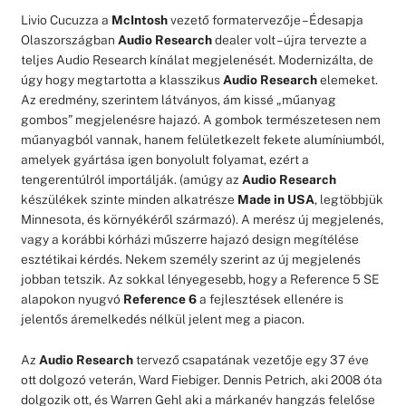
Livio Cucuzza a
McIntosh
vezető formatervezője – Édesapja
Olaszországban
Audio Research
dealer volt – újra tervezte a
teljes Audio Research kínálat megjelenését. Modernizálta, de
úgy hogy megtartotta a klasszikus
Audio Research
elemeket.
Az eredmény, szerintem látványos, ám kissé „műanyag
gombos” megjelenésre hajazó. A gombok természetesen nem
műanyagból vannak, hanem felületkezelt fekete alumíniumból,
amelyek gyártása igen bonyolult folyamat, ezért a
tengerentúlról importálják. (amúgy az
Audio Research
készülékek szinte minden alkatrésze
Made in USA
, legtöbbjük
Minnesota, és környékéről származó). A merész új megjelenés,
vagy a korábbi kórházi műszerre hajazó design megítélése
esztétikai kérdés. Nekem személy szerint az új megjelenés
jobban tetszik. Az sokkal lényegesebb, hogy a Reference 5 SE
alapokon nyugvó
Reference 6
a fejlesztések ellenére is
jelentős áremelkedés nélkül jelent meg a piacon.
Az
Audio Research
tervező csapatának vezetője egy 37 éve
ott dolgozó veterán, Ward Fiebiger. Dennis Petrich, aki 2008 óta
dolgozik ott, és Warren Gehl aki a márkanév hangzás felelőse