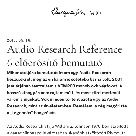
/
/
KEZDŐLAP
TESZTEK
0
AUDIO RESEARCH REFERENCE 6 ELŐERŐSÍTŐ BEMUTATÓ
2017. 05. 16.
Audio Research Reference
6 előerősítő bemutató
Mikor utoljára bemutatót írtam egy Audio Research
készülékről, még az én hajam is sötétebb barna volt. 2001
januárjában teszteltem a VTM200 monoblokk végfokot. A
hosszú kihagyás nem rajtam múlt, és most türelmetlenül
várom a munkát. Sok minden történt azóta úgy az Audio
Research, mint az én életemben. Remélem, a cég megőrizte
a „legendás” hangzását.
Az Audio Research atyja William Z. Johnson 1970-ben alapította
a cégét Minneapolis városában. (később átköltözött Plymouth