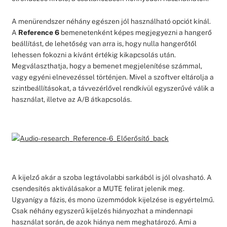
A menürendszer néhány egészen jól használható opciót kínál.
A
Reference 6
bemenetenként képes megjegyezni a hangerő
beállítást, de lehetőség van arra is, hogy nulla hangerőtől
lehessen fokozni a kívánt értékig kikapcsolás után.
Megválaszthatja, hogy a bemenet megjelenítése számmal,
vagy egyéni elnevezéssel történjen. Mivel a szoftver eltárolja a
szintbeállításokat, a távvezérlővel rendkívül egyszerűvé válik a
használat, illetve az A/B átkapcsolás.
A kijelző akár a szoba legtávolabbi sarkából is jól olvasható. A
csendesítés aktiválásakor a MUTE felirat jelenik meg.
Ugyanígy a fázis, és mono üzemmódok kijelzése is egyértelmű.
Csak néhány egyszerű kijelzés hiányozhat a mindennapi
használat során, de azok hiánya nem meghatározó. Ami a