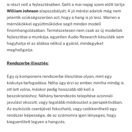
is részt vett a fejlesztésében. Gehl a mai napig szem előtt tartja
William Johnson
alapszabályát; A jó mérési adatok még nem
jelentik szükségszerűen azt, hogy a hang is jó lesz. Warren a
mérnökökkel együttműködve segít minden modell
finomhangolásában. Természetesen nem csak az új modellek
fejlesztése a munkája, egyetlen Audio Research készülék sem
hagyhatja el az áldása nélkül a gyárat, mindegyiket
meghallgatja.
Rendszerbe illesztés:
Egy új komponens rendszerbe illesztése olyan, mint egy
kiskutya befogadása. Néha úgy érzi az ember, mintha mindig is
ott lett volna, máskor pedig hosszabb idő kell a
beszoktatáshoz. Néhány berendezés telepítése azonnali
javulást okozott, vagy legalább módosulást a perspektívában.
Az eszközök cseréjével fokozható, vagy csökkenthető egy
rendszer képessége, de az számomra igen lényeges, hogy
kiegyenlített legyen a hangzás.