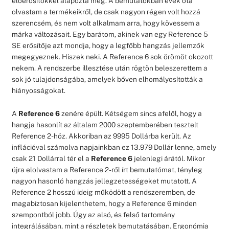
előerősítőkkel alapozta meg. A bemutatókban évek óta
olvastam a termékeikről, de csak nagyon régen volt hozzá
szerencsém, és nem volt alkalmam arra, hogy kövessem a
márka változásait. Egy barátom, akinek van egy Reference 5
SE erősítője azt mondja, hogy a legfőbb hangzás jellemzők
megegyeznek. Hiszek neki. A Reference 6 sok örömöt okozott
nekem. A rendszerbe illesztése után rögtön beleszerettem a
sok jó tulajdonságába, amelyek bőven elhomályosították a
hiányosságokat.
A
Reference 6
zenére épült. Kétségem sincs afelől, hogy a
hangja hasonlít az általam 2000 szeptemberében tesztelt
Reference 2-höz. Akkoriban az 9995 Dollárba került. Az
inflációval számolva napjainkban ez 13.979 Dollár lenne, amely
csak 21 Dollárral tér el a
Reference 6
jelenlegi árától. Mikor
újra elolvastam a Reference 2-ről írt bemutatómat, tényleg
nagyon hasonló hangzás jellegzetességeket mutatott. A
Reference 2 hosszú ideig működött a rendszeremben, de
magabiztosan kijelenthetem, hogy a Reference 6 minden
szempontból jobb. Úgy az alsó, és felső tartomány
integrálásában, mint a részletek bemutatásában. Ergonómia