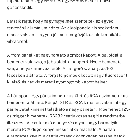
tápellátásáról egy 6H30, és egy 6550WE elektroncső
gondoskodik.
Látszik rajta, hogy nagy figyelmet szenteltek az egyedi
tervezésű alumínium házra. Az oldalpanelek is szokatlanul
masszívak, ami nagyon jó, mert megóvják az elektronikát a
vibrációtól.
A front panel két nagy forgató gombot kapott. A bal oldali a
bemenet választó, a jobb oldali a hangerő. Nyolc bemenete
van, amelyek átnevezhetők. A hangerő szabályzás 103
lépésben állítható. A forgató gombok között nagy fluorescent
kijelző, és hat kis méretű nyomógomb kapott helyet.
A hátlapon négy pár szimmetrikus XLR, és RCA aszimmetrikus
bemenet található. Két pár XLR és RCA kimenet, valamint egy
pár felvétel kimenet található a nagy panelen. IR bemenet, 12V-
os trigger kimenetek, RS232 csatlakozás segíti a rendszerbe
illesztést. A csatlakozó elhelyezés olyan, hogy bármelyik
méretű RCA dugó kényelmesen alkalmazható. A hátlap
elrendezés kiváló, a csatlakozások könnyedén használhatók.