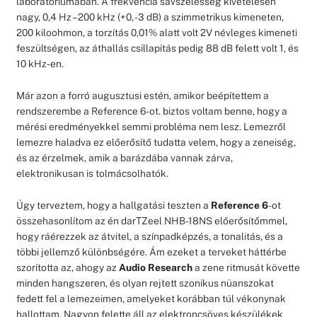
laboratóriumában. A frekvencia sávszélesség kivételesen
nagy, 0,4 Hz – 200 kHz (+0, -3 dB) a szimmetrikus kimeneten,
200 kiloohmon, a torzítás 0,01% alatt volt 2V névleges kimeneti
feszültségen, az áthallás csillapítás pedig 88 dB felett volt 1, és
10 kHz-en.
Már azon a forró augusztusi estén, amikor beépítettem a
rendszerembe a Reference 6-ot. biztos voltam benne, hogy a
mérési eredményekkel semmi probléma nem lesz. Lemezről
lemezre haladva ez előerősítő tudatta velem, hogy a zeneiség,
és az érzelmek, amik a barázdába vannak zárva,
elektronikusan is tolmácsolhatók.
Úgy terveztem, hogy a hallgatási teszten a
Reference 6
-ot
összehasonlítom az én darTZeel NHB-18NS előerősítőmmel,
hogy ráérezzek az átvitel, a színpadképzés, a tonalitás, és a
többi jellemző különbségére. Ám ezeket a terveket háttérbe
szorította az, ahogy az
Audio Research
a zene ritmusát követte
minden hangszeren, és olyan rejtett szonikus nüanszokat
fedett fel a lemezeimen, amelyeket korábban túl vékonynak
hallottam. Nagyon felette áll az elektroncsöves készülékek