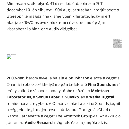
Minnesota székhelyre). 41 évvel később Johnson 2011
december 10.-én elhunyt. 1994 augusztusában interjút adott a
Stereophile magazinnak, amelyben kifejtette, hogy miért
akarja az 1970-es évek elektroncsöves technológiáját
visszahozni a high-end audió világába;
„Kipróbáltam a tranzisztort, ám az többféle kapcsolástechnika alkalmazása mellett sem tudott meggyőzni – nevezzük nevén: szörnyű volt. Később, mikor a FET megérkezett, ismét kísérletet tettem. Bár az eredmények biztatók voltak, a hangminőség még mindig nem felelt meg. Az eltelt évek alatt természetesen sokat javultak a félvezetők, ezért a bipoláris tranzisztorokat, és a FET-eket is bevontuk a tervezésbe. Mára már elmondható, hogy néhány félvezetős termékünk eléri a korai elektroncsöves darabok hangminőségét. Még mindig igaz, hogy ha egymás mellé teszünk egy elektroncsöves, és egy félvezetős készüléket, az elektroncsöves fog győzni… (Fiatalabb olvasóink számára egy kis történelem: Az Audio Research volt az a cég, aki mindig is a mérési adatok fölé helyezte a hallgatási teszteken elért eredményeket. Tette ezt annak ellenére, hogy akkoriban a bemutatók legfontosabb értékelési szempontja a mérési eredmény volt. – Michael Fremer). A napjainkban alkalmazott mérés technikák nem szükségszerűen mondanak bármit is a hangminőségről. Magától érthető emellett az is, hogy rossz mérési eredmények mellett nem lehet jó egy készülék hangja. Ám egyszerű belátni azt is, hogy pusztán a mérési adatokra hagyatkozva nem lehet kimondani, hogy jó hangú-e egy berendezés.”
2008-ban, három évvel a halála előtt Johnson eladta a cégét a
Quadrivio olasz székhelyű magán befektető
Fine Sounds
nevű
leány vállalkozásának, amely többek között a
McIntosh
Laboratories
, a
Sonus Faber
, a
Sumiko
, és a
Wadia Digital
tulajdonosa is egyben. A Quadrivio eladta a Fine Sounds jogait
a cég jelenlegi tulajdonosainak. Mauro Grange és Charlie
Randall átnevezte a céget The McIntosh Group-ra. Az akvizíció
jót tett az
Audio Research
cégnek, és a rajongóknak is.