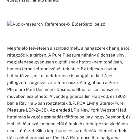
Megfelelő felvételen a színpad mély, a hangszerek hangja jól
rétegződik a térben. A Pure Pleasure néhány újdonság vinyl
megjelenése gyanúsan digitálisnak hatott – nem tonálisan,
hanem térbeli elrendezését tekintve. Ez teljesen tisztán
hallható volt, mikor a Reference 6 hangját a darTZeel
jellegzetességeivel vetettem össze. A legjobban a Pure
Pleasure Paul Desmond, Desmond Blue telt, és népszerű
művében észlelhető. A vendég gitáros Jim Hall volt, és 1962-
ben a Ray Hall-ban rögzítették (LP, RCA Living Stereo/Pure
Pleasure LSP-2438). Az eredeti LP a New York Webster Hall
hatalmas levegős színpadát töltötte be úgy, hogy Desmond, és
Hall jól fókuszált módon elől állnak. Az átdolgozott kiadáson
nincs térérzet. Sík a kép, húrok és az előadók felemelkedtek.
(fázis inkoherenciának tűnik). A Reference 6-ot hallgatva