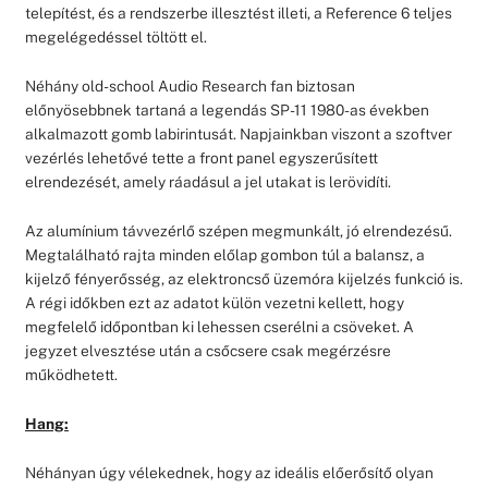
telepítést, és a rendszerbe illesztést illeti, a Reference 6 teljes
megelégedéssel töltött el.
Néhány old-school Audio Research fan biztosan
előnyösebbnek tartaná a legendás SP-11 1980-as években
alkalmazott gomb labirintusát. Napjainkban viszont a szoftver
vezérlés lehetővé tette a front panel egyszerűsített
elrendezését, amely ráadásul a jel utakat is lerövidíti.
Az alumínium távvezérlő szépen megmunkált, jó elrendezésű.
Megtalálható rajta minden előlap gombon túl a balansz, a
kijelző fényerősség, az elektroncső üzemóra kijelzés funkció is.
A régi időkben ezt az adatot külön vezetni kellett, hogy
megfelelő időpontban ki lehessen cserélni a csöveket. A
jegyzet elvesztése után a csőcsere csak megérzésre
működhetett.
Hang:
Néhányan úgy vélekednek, hogy az ideális előerősítő olyan