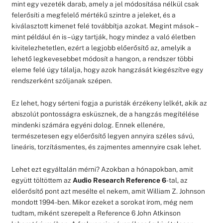
mint egy vezeték darab, amely a jel módosítása nélkül csak
felerősíti a megfelelő mértékű szintre a jeleket, és a
kiválasztott kimenet felé továbbítja azokat. Megint mások –
mint például én is – úgy tartják, hogy mindez a való életben
kivitelezhetetlen, ezért a legjobb előerősítő az, amelyik a
lehető legkevesebbet módosít a hangon, a rendszer többi
eleme felé úgy tálalja, hogy azok hangzását kiegészítve egy
rendszerként szóljanak szépen.
Ez lehet, hogy sérteni fogja a puristák érzékeny lelkét, akik az
abszolút pontosságra esküsznek, de a hangzás megítélése
mindenki számára egyéni dolog. Ennek ellenére,
természetesen egy előerősítő legyen annyira széles sávú,
lineáris, torzításmentes, és zajmentes amennyire csak lehet.
Lehet ezt egyáltalán mérni? Azokban a hónapokban, amit
együtt töltöttem az
Audio Research Reference 6
-tal, az
előerősítő pont azt mesélte el nekem, amit William Z. Johnson
mondott 1994-ben. Mikor ezeket a sorokat írom, még nem
tudtam, miként szerepelt a Reference 6 John Atkinson