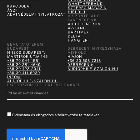
WHATTHEBRAND
KAPCSOLAT
SZTEREO MAGAZIN
ÁSZF
HIFI DILI
ADATVÉDELMI NYILATKOZAT
VISZONTELADÓ
PARTNEREINK
AUDIOCENTRUM
AV-LAND
BARTIMEX
DELTA
HANGTÉR
BEMUTATÓTEREM
BUDAPEST
DEBRECEN, NYÍREGYHÁZA,
H-1202 BUDAPEST,
MISKOLC
MÁRTÍROK ÚTJA 145
HÍVJON
+36 70 944 1551
+36 20 503 7313
+36 20 281 4649
DEBRECEN@
+36 20 423 2041
AUDIOPHILE-SZALON.HU
+36 30 411 6039
INFO@
AUDIOPHILE-SZALON.HU
IRATKOZZON FEL HÍRLEVELÜNKRE!
Elolvastam és elfogadom a feliratkozási feltételeket.