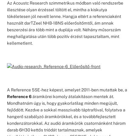
Az Acoustc Research szimmetrikus módban való rendszerbe
illesztése olyan érzéssel töltött el, mintha a kiskutya
tökéletesen jól nevelt lenne. Hangja eltért a referenciaként
használt darTZeel NHB-18NS előerősítőmtől, ám annak
beszerzési ára több mint a duplája volt. Néhány műsorszám
meghallgatása után több pozitív érzést tapasztaltam, mint
kellemetlent.
A Reference 5SE-hez képest, amelyet 2011-ben mutattak be, a
Reference 6
áramkörei komoly átalakításon mentek át.
Mondhatnám úgy is, hogy gyakorlatilag minden megújult,
fejlődött. Kezdve a sokkal masszívabb táptrafóval, folytatva a
hangerő szabályzó áramkörökkel, és a továbbfejlesztett
kondenzátorokkal. Az audió áramkörök csatornánként három
darab 6H30 kettős triódát tartalmaznak, amelyek