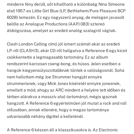
minderre fény derült, sőt kihallható a különbség Nina Simeone
első 1957-es Little Girl Blue (LP, Bethlehem/Pure Pleasure BCP
6028) lemezén. Ez egy nagyszerű anyag, de melegen javasolt
belőle az Analogue Productions (AAPJ 083) sztereó
átdolgozása, amelyet az eredeti analóg szalagról vágtak.
Clash London Calling című jól ismert számát akár az eredeti
LP-ről (CLASH3), akár CD-ről hallgatva a Reference 6 egy kicsit
csökkentette a legmagasabb tartomány. Ez az album
rendszerint karcosan cseng-bong, és húsos. Jelen esetben a
hangok kiegyensúlyozottabbnak tűntek a valóságosnál. Soha
nem hallottam még Joe Strummer hangját ennyire
strummerisnek, vagy Mick Jones kíséretét ennyire jonesnek,
emellett a mód, ahogy az ARC mindent a helyére tett időben és
térben alárakva a masszív alsó tartományt, mégis igaznak
hangzott. A Reference 6 egyértelműen jót mutat a rock and roll
stílusában, annak ellenére, hogy a magas tartománya
udvariasabb néhány digittel a kelleténél.
A Reference 6 készen áll a klasszikusokra is. Az Electronic