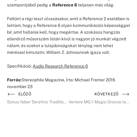
szempontjából pedig a
Reference 6
teljesen más világ.
Feltűnt a régi teszt olvasásakor, amit a Reference 2 esetében is
leírtam, hogy a Reference 6 olyan kommunikációs képességgel
bír, amit hallania kell, hogy megértse. A szokásos hangzás
ellenőrző műsorszám listán kívül is nagyon jó munkát végzett
nálam, és ezeket a tulajdonságokat tényleg nem lehet
méréssel kimutatni. William Z. Johnsonnak igaza volt.
Specifikáció:
Audio Research Reference 6
Forrás:
Stereophile Magazine, Írta: Michael Fremer 2016
november 23
ELŐZŐ
KÖVETKEZŐ
Sonus faber Serafino Tradition álló hangsugárzó
Vertere MG-1 Magic Groove lemezjátszó