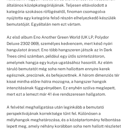
általános középkategóriájának. Teljesen eltávolodott a
kategória szokásos röfögésétől, finoman csomagolva
nyújtotta egy kategória felső részén elhelyezkedő készülék
bemutatóját. Egyáltalán nem ezt vártam.
Az első album Eno Another Green World (UK LP, Polydor
Deluxe 2302 069), személyes kedvencem, mert késő nyári
hangulatot áraszt. Eno több hangszeren játszik az In Dark
Trees című számban, például egy ütős szintetizátoron,
amelynek hangja egy kutya ugatásához hasonlít. Az elém
táruló bemutatót még soha nem hallottam ennyire kerek
egésznek, precíznek, és befejezettnek. A három dimenziós tér
kissé mintha előre-hátra mozogna, a hangszer hangok
intenzitásának függvényében. Ez enyhén szólva meglepett,
mert ezt a lemezt már 41 éve rendszeresen hallgatom.
A felvétel meghallgatása után leginkább a bemutató
perspektívájának korrektsége tűnt fel. Különösen a
mélyhangok meghatározása, és a középtartomány felbontása
lepett meg, amely néhány korábban soha nem hallott részletet