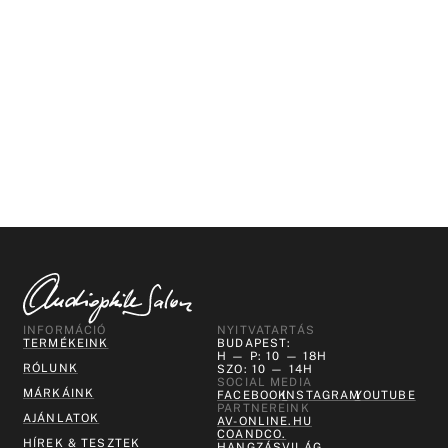
INFORMÁCIÓ
NYITVATARTÁS
TERMÉKEINK
BUDAPEST:
H — P: 10 — 18H
RÓLUNK
SZO: 10 — 14H
SOCIAL MEDIA
MÁRKÁINK
FACEBOOK
INSTAGRAM
YOUTUBE
PARTNEREINK
AJÁNLATOK
AV-ONLINE.HU
COANDCO.
HÍREK & TESZTEK
HANGZÁSVILÁG