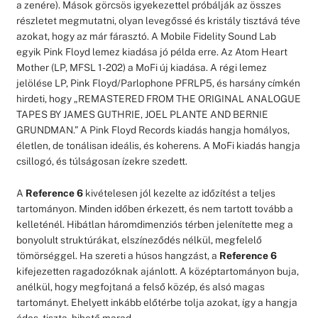
a zenére). Mások görcsös igyekezettel próbálják az összes
részletet megmutatni, olyan levegőssé és kristály tisztává téve
azokat, hogy az már fárasztó. A Mobile Fidelity Sound Lab
egyik Pink Floyd lemez kiadása jó példa erre. Az Atom Heart
Mother (LP, MFSL 1-202) a MoFi új kiadása. A régi lemez
jelölése LP, Pink Floyd/Parlophone PFRLP5, és harsány címkén
hirdeti, hogy „REMASTERED FROM THE ORIGINAL ANALOGUE
TAPES BY JAMES GUTHRIE, JOEL PLANTE AND BERNIE
GRUNDMAN.” A Pink Floyd Records kiadás hangja homályos,
életlen, de tonálisan ideális, és koherens. A MoFi kiadás hangja
csillogó, és túlságosan ízekre szedett.
A
Reference 6
kivételesen jól kezelte az időzítést a teljes
tartományon. Minden időben érkezett, és nem tartott tovább a
kelleténél. Hibátlan háromdimenziós térben jelenítette meg a
bonyolult struktúrákat, elszíneződés nélkül, megfelelő
tömörséggel. Ha szereti a húsos hangzást, a
Reference 6
kifejezetten ragadozóknak ajánlott. A középtartományon buja,
anélkül, hogy megfojtaná a felső közép, és alsó magas
tartományt. Ehelyett inkább előtérbe tolja azokat, így a hangja
édes, tiszta, hihető marad.