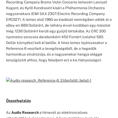
Recording Campany Brams Violin Concerto lemezén Leonyid
Kogant, és Kyrill Kondrasint kíséri a Philharmonia Orchestra
nagyzenekara (EMI SAX 2307/Electric Recording Company
ERC027). A lemez első 1960-as kiadását nemrégiben adták el a
eBay-en 889 Dollárért, de néhány évvel korábban egy másolat
még 1236 Dollárért került egy gyűjtő birtokába. Az ERC 300
nyomatos sorozata darabonként 450 Fontért (valahol 585
Dollár környéke) kelt el belőle. A híres lemez lejátszásakor a
Reference 6 veszített a levegősségéből, de a hegedűk
harmonikus struktúrája, és a nagyzenekar hangja eléggé
lenyűgözött ahhoz, hogy feledjem ezt a kis hiányosságot.
Összefoglalás
Az
Audio Research
a hírnevét az elektroncsöves