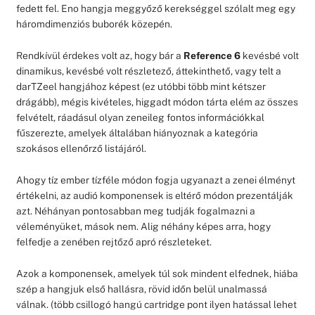
fedett fel. Eno hangja meggyőző kerekséggel szólalt meg egy
háromdimenziós buborék közepén.
Rendkívül érdekes volt az, hogy bár a
Reference 6
kevésbé volt
dinamikus, kevésbé volt részletező, áttekinthető, vagy telt a
darTZeel hangjához képest (ez utóbbi több mint kétszer
drágább), mégis kivételes, higgadt módon tárta elém az összes
felvételt, ráadásul olyan zeneileg fontos információkkal
fűszerezte, amelyek általában hiányoznak a kategória
szokásos ellenőrző listájáról.
Ahogy tíz ember tízféle módon fogja ugyanazt a zenei élményt
értékelni, az audió komponensek is eltérő módon prezentálják
azt. Néhányan pontosabban meg tudják fogalmazni a
véleményüket, mások nem. Alig néhány képes arra, hogy
felfedje a zenében rejtőző apró részleteket.
Azok a komponensek, amelyek túl sok mindent elfednek, hiába
szép a hangjuk első hallásra, rövid időn belül unalmassá
válnak. (több csillogó hangú cartridge pont ilyen hatással lehet